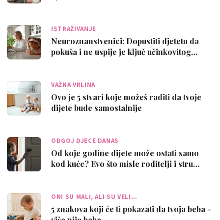
ISTRAŽIVANJE
Neuroznanstvenici: Dopustiti djetetu da
pokuša i ne uspije je ključ učinkovitog…
VAŽNA VRLINA
Ovo je 5 stvari koje možeš raditi da tvoje
dijete bude samostalnije
ODGOJ DJECE DANAS
Od koje godine dijete može ostati samo
kod kuće? Evo što misle roditelji i stru…
ONI SU MALI, ALI SU VELI…
5 znakova koji će ti pokazati da tvoja beba -
više nije beba