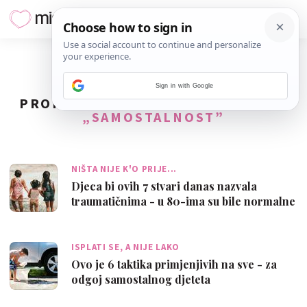
Sign in with Google
PRONAĐENO
52
REZULTATA ZA TAG
„SAMOSTALNOST”
NIŠTA NIJE K'O PRIJE...
Djeca bi ovih 7 stvari danas nazvala
traumatičnima - u 80-ima su bile normalne
ISPLATI SE, A NIJE LAKO
Ovo je 6 taktika primjenjivih na sve - za
odgoj samostalnog djeteta