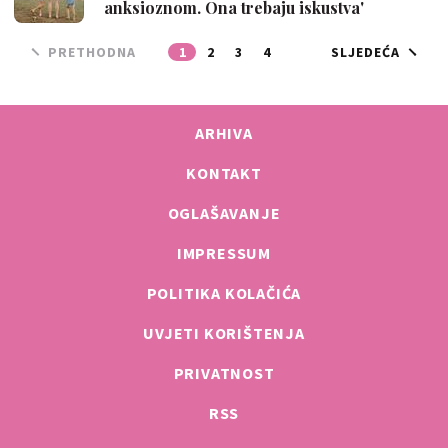
anksioznom. Ona trebaju iskustva'
PRETHODNA
1
2
3
4
SLJEDEĆA
ARHIVA
KONTAKT
OGLAŠAVANJE
IMPRESSUM
POLITIKA KOLAČIĆA
UVJETI KORIŠTENJA
PRIVATNOST
RSS