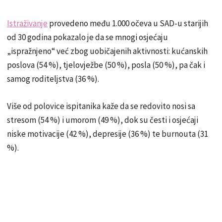
Istraživanje
provedeno među 1.000 očeva u SAD-u starijih
od 30 godina pokazalo je da se mnogi osjećaju
„ispražnjeno“ već zbog uobičajenih aktivnosti: kućanskih
poslova (54 %), tjelovježbe (50 %), posla (50 %), pa čak i
samog roditeljstva (36 %).
Više od polovice ispitanika kaže da se redovito nosi sa
stresom (54 %) i umorom (49 %), dok su česti i osjećaji
niske motivacije (42 %), depresije (36 %) te burnouta (31
%).