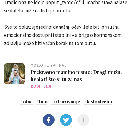
Tradicionalne ideje poput „tvrdoće“ ili macho stava nalaze
se daleko niže na listi prioriteta.
Sve to pokazuje jedno: današnji očevi žele biti prisutni,
emocionalno dostupni i stabilni – a briga o hormonskom
zdravlju može biti važan korak na tom putu.
MOŽDA TE ZANIMA...
Prekrasno mamino pismo: Dragi mužu,
hvala ti što si tu za nas
RODITELJI
#
otac
#
tata
#
istraživanje
#
testosteron