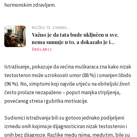
hormonskim zdravljem.
MOŽDA TE ZANIMA...
Važno je da tata bude uključen u sve,
nema sumnje u to, a dokazalo je i
istraživanje
ŠKOLARCI
Istraživanje, pokazuje da većina muškaraca zna kako nizak
testosteron može uzrokovati umor (88 %) i smanjen libido
(96 %). No, simptomi koji najviše utječu na obiteljski život
često prolaze nezapaženo – poput manjka strpljenja,
povećanog stresa i gubitka motivacije.
Sudionici istraživanja bili su gotovo jednako podijeljeni
između onih kojima je dijagnosticiran nizak testosteron i
onih bez dijagnoze. Razlike među njima, međutim, bile su