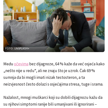
FOTO: UNSPLASH+
Među
očevima
bez dijagnoze, 64 % kaže da već osjeća kako
„nešto nije u redu“, ali ne znaju što je uzrok. Čak 69 %
sumnja da bi mogli imati nizak testosteron, a ta
neizvjesnost često dolazi s osjećajima stresa, tuge i srama.
Nažalost, mnogi muškarci koji su dobili dijagnozu kažu da
su njihovi simptomi ranije bili umanjivani ili ignorirani –