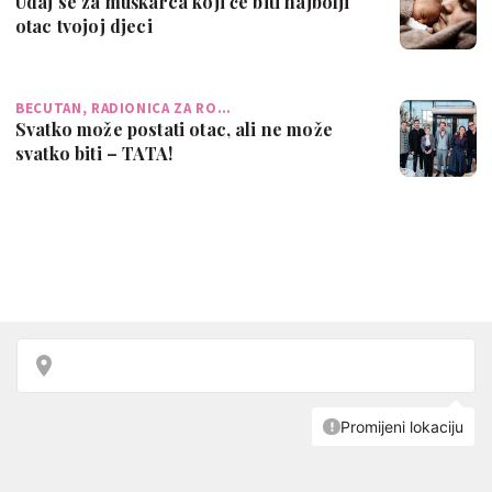
Udaj se za muškarca koji će biti najbolji
otac tvojoj djeci
BECUTAN, RADIONICA ZA RO…
Svatko može postati otac, ali ne može
svatko biti – TATA!