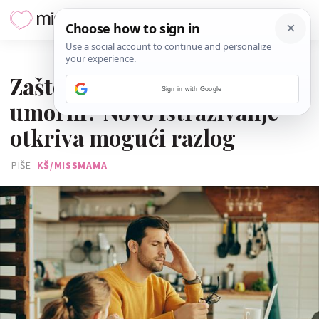
19. PROSINCA 2025.
Zašto su mnogi očevi stalno
Sign in with Google
umorni? Novo istraživanje
otkriva mogući razlog
PIŠE
KŠ/MISSMAMA