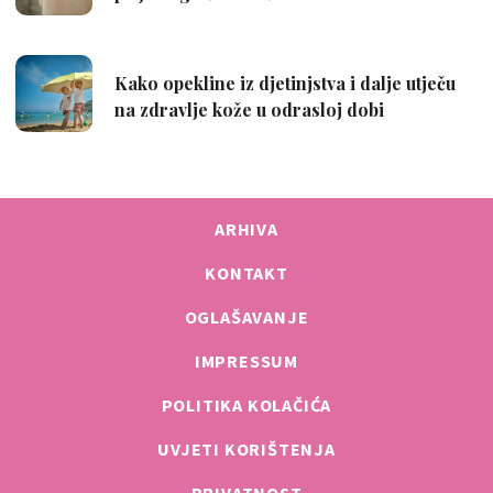
ARHIVA
KONTAKT
OGLAŠAVANJE
IMPRESSUM
POLITIKA KOLAČIĆA
UVJETI KORIŠTENJA