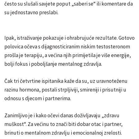
često su slušali savjete poput „saberi se“ ili komentare da
su jednostavno preslabi.
Ipak, istraživanje pokazuje i ohrabrujuće rezultate. Gotovo
polovica očeva s dijagnosticiranim niskim testosteronom
prošla je terapiju, a većina njih primijetila je više energije,
bolji fokus i poboljšanje mentalnog zdravlja.
Čak tri četvrtine ispitanika kaže da su, uz uravnoteženu
razinu hormona, postali strpljiviji, smireniji i prisutniji u
odnosu s djecom i partnerima.
Zanimljivo je i kako očevi danas doživljavaju „zdravu
muškost“. Za većinu to znači biti dobar otac i partner,
brinuti o mentalnom zdravlju i emocionalnoj zrelosti.