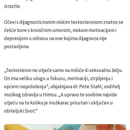
izrazite.
Očevi s dijagnosticiranim niskim testosteronom znatno se
češće bore s kroničnim umorom, niskom motivacijom i
depresijom u odnosu na one kojima dijagnoza nije
postavljena.
„Testosteron ne utječe samo na mišiće ili seksualnu želju.
On ima veliku ulogu u fokusu, motivaciji, strpljenju i
općem raspoloženju“, objašnjava dr. Pete Stahl, voditelj
muškog zdravlja u Himsu. „A upravo te osobine najviše
utječu na to koliko je muškarac prisutan i uključen u
obiteljski život.“