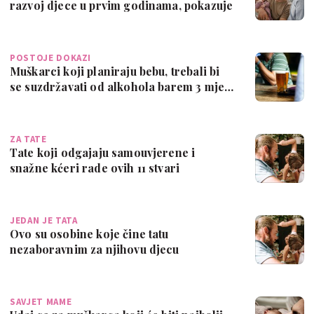
razvoj djece u prvim godinama, pokazuje
i…
POSTOJE DOKAZI
Muškarci koji planiraju bebu, trebali bi
se suzdržavati od alkohola barem 3 mje…
ZA TATE
Tate koji odgajaju samouvjerene i
snažne kćeri rade ovih 11 stvari
JEDAN JE TATA
Ovo su osobine koje čine tatu
nezaboravnim za njihovu djecu
SAVJET MAME