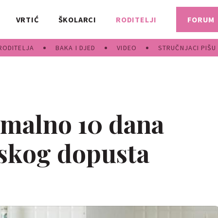
VRTIĆ
ŠKOLARCI
RODITELJI
FORUM
RODITELJA
BAKA I DJED
VIDEO
STRUČNJACI PIŠU
imalno 10 dana
skog dopusta