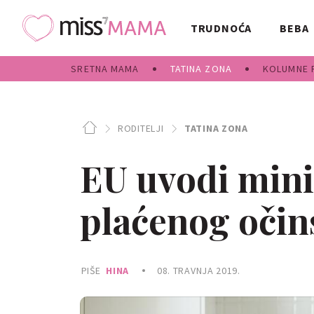
TRUDNOĆA
BEBA
SRETNA MAMA
TATINA ZONA
KOLUMNE 
RODITELJI
TATINA ZONA
EU uvodi min
plaćenog očin
PIŠE
HINA
08. TRAVNJA 2019.