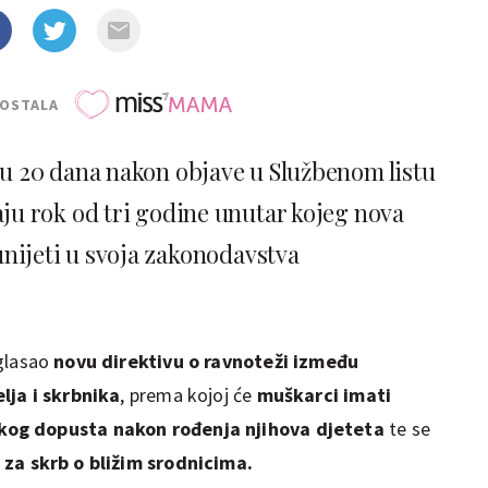
POSTALA
u 20 dana nakon objave u Službenom listu
aju rok od tri godine unutar kojeg nova
unijeti u svoja zakonodavstva
zglasao
novu direktivu o ravnoteži između
lja i skrbnika
, prema kojoj će
muškarci imati
kog dopusta nakon rođenja njihova djeteta
te se
 za skrb o bližim srodnicima.