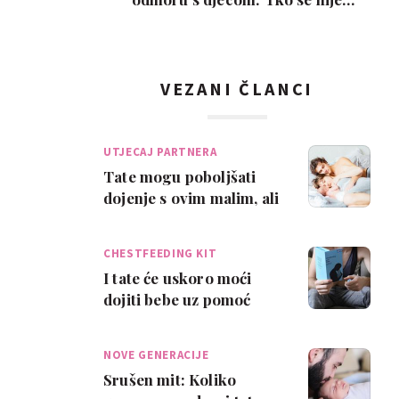
poželio razvesti, pobje…
VEZANI ČLANCI
UTJECAJ PARTNERA
Tate mogu poboljšati
dojenje s ovim malim, ali
važnim stvarima
CHESTFEEDING KIT
I tate će uskoro moći
dojiti bebe uz pomoć
'prsne hranilice'
NOVE GENERACIJE
Srušen mit: Koliko