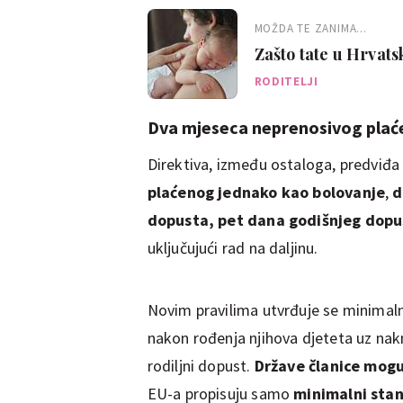
MOŽDA TE ZANIMA...
Zašto tate u Hrvatsk
RODITELJI
Dva mjeseca neprenosivog plać
Direktiva, između ostaloga, predviđ
plaćenog jednako kao bolovanje
,
d
dopusta,
pet dana godišnjeg dopust
uključujući rad na daljinu.
Novim pravilima utvrđuje se minimal
nakon rođenja njihova djeteta uz nakn
rodiljni dopust.
Države članice mogu 
EU-a propisuju samo
minimalni sta