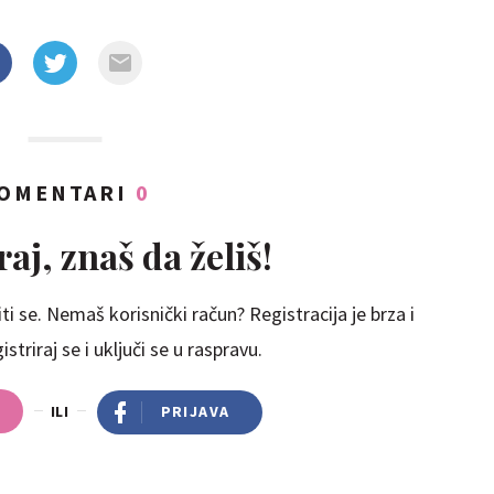
OMENTARI
0
aj, znaš da želiš!
ti se. Nemaš korisnički račun? Registracija je brza i
striraj se i uključi se u raspravu.
ILI
PRIJAVA