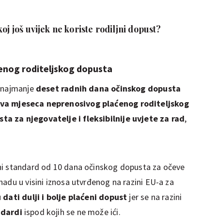
oj još uvijek ne koriste rodiljni dopust?
enog roditeljskog dopusta
a najmanje
deset radnih dana očinskog dopusta
va mjeseca neprenosivog plaćenog roditeljskog
a za njegovatelje i fleksibilnije uvjete za rad
,
ni standard od 10 dana očinskog dopusta za očeve
adu u visini iznosa utvrđenog na razini EU-a za
dati dulji i bolje plaćeni dopust
jer se na razini
ndardi
ispod kojih se ne može ići.