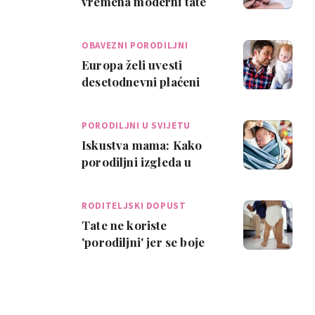
vremena moderni tate
provode s djecom?
OBAVEZNI PORODILJNI
Europa želi uvesti
desetodnevni plaćeni
dopust za očeve
PORODILJNI U SVIJETU
Iskustva mama: Kako
porodiljni izgleda u
drugim zemljama?
RODITELJSKI DOPUST
Tate ne koriste
'porodiljni' jer se boje
smanjenja plaće