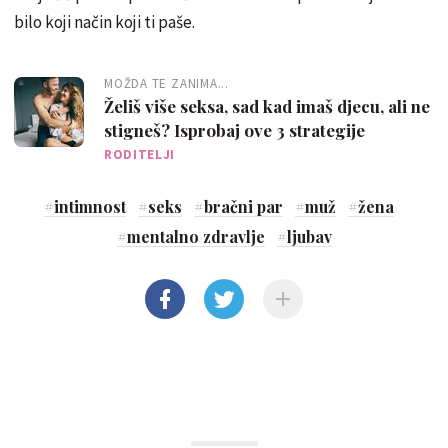
bilo koji način koji ti paše.
MOŽDA TE ZANIMA...
Želiš više seksa, sad kad imaš djecu, ali ne
stigneš? Isprobaj ove 3 strategije
RODITELJI
#
intimnost
#
seks
#
bračni par
#
muž
#
žena
#
mentalno zdravlje
#
ljubav