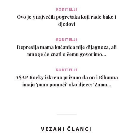
RODITELJI
Ovo je 5 najvećih pogrešaka koji rade bake i
djedovi
RODITELJI
Depresija mama kućanica nije dijagnoza, ali
mnoge će znati o čemu govorimo…
RODITELJI
A$AP Rocky iskreno priznao da on i Rihanna
imaju 'puno pomoći' oko djece: 'Znam…
VEZANI ČLANCI