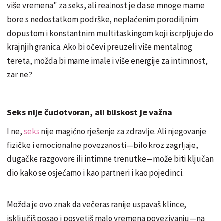
više vremena" za seks, ali realnost je da se mnoge mame
bore s nedostatkom podrške, neplaćenim porodiljnim
dopustom i konstantnim multitaskingom koji iscrpljuje do
krajnjih granica. Ako bi očevi preuzeli više mentalnog
tereta, možda bi mame imale i više energije za intimnost,
zar ne?
Seks nije čudotvoran, ali bliskost je važna
I ne,
seks
nije magično rješenje za zdravlje. Ali njegovanje
fizičke i emocionalne povezanosti—bilo kroz zagrljaje,
dugačke razgovore ili intimne trenutke—može biti ključan
dio kako se osjećamo i kao partneri i kao pojedinci.
Možda je ovo znak da večeras ranije uspavaš klince,
isključiš posao i posvetiš malo vremena povezivanju—na