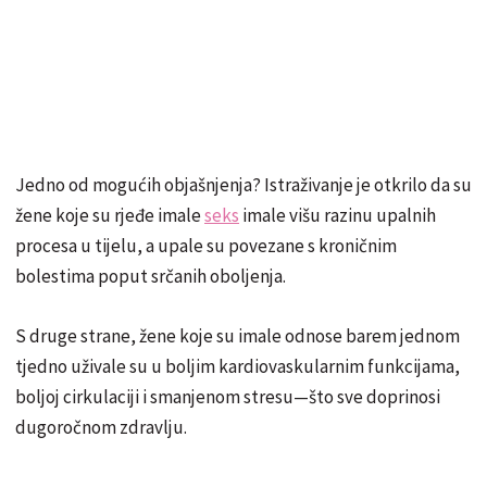
Jedno od mogućih objašnjenja? Istraživanje je otkrilo da su
žene koje su rjeđe imale
seks
imale višu razinu upalnih
procesa u tijelu, a upale su povezane s kroničnim
bolestima poput srčanih oboljenja.
S druge strane, žene koje su imale odnose barem jednom
tjedno uživale su u boljim kardiovaskularnim funkcijama,
boljoj cirkulaciji i smanjenom stresu—što sve doprinosi
dugoročnom zdravlju.