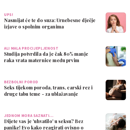
UPS!
Nasmijat će te do suza: Urnebesne dječje
izjave o spolnim organima
ALI MALA PROCIJEPLJENOST
Studija potvrdila da je čak 80% manje
raka vrata maternice među prvim
primatelj…
BEZBOLNI POROD
Seks tijekom poroda, trans, carski rez i
druge tabu teme - za ublažavanje
porođ…
JEDNOM MORA SAZNATI...
Dijete vas je 'uhvatilo' u seksu? Bez
panike! Evo kako reagirati ovisno o