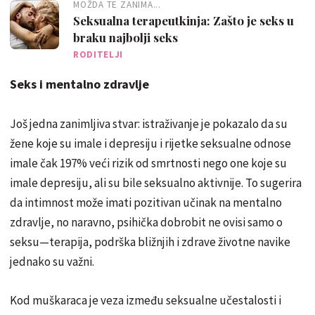
MOŽDA TE ZANIMA...
Seksualna terapeutkinja: Zašto je seks u
braku najbolji seks
RODITELJI
Seks i mentalno zdravlje
Još jedna zanimljiva stvar: istraživanje je pokazalo da su
žene koje su imale i depresiju i rijetke seksualne odnose
imale čak 197% veći rizik od smrtnosti nego one koje su
imale depresiju, ali su bile seksualno aktivnije. To sugerira
da intimnost može imati pozitivan učinak na mentalno
zdravlje, no naravno, psihička dobrobit ne ovisi samo o
seksu—terapija, podrška bližnjih i zdrave životne navike
jednako su važni.
Kod muškaraca je veza između seksualne učestalosti i