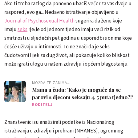
Ako ti treba razlog da ponovno ubaciš večer za vas dvoje u
raspored, evo ga... Nedavno istraživanje objavljeno u
Journal of Psychosexual Health
sugerira da žene koje
imaju
seks
rjeđe od jednom tjedno imaju veći rizik od
smrtnosti u sljedećih pet godina u usporedbi s onima koje
češće uživaju u intimnosti. To ne znači da je seks
čudotvorni lijek za dug život, ali pokazuje koliko bliskost
može igrati ulogu u našem zdravlju i općem blagostanju.
MOŽDA TE ZANIMA...
Mama u čudu: 'Kako je moguće da se
parovi s djecom seksaju 4, 5 puta tjedno?!'
RODITELJI
Znanstvenici su analizirali podatke iz Nacionalnog
istraživanja o zdravlju i prehrani (NHANES), ogromnog