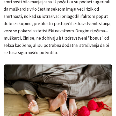
smrtnosti bila manje jasna. U početku su podaci sugerirali
da muškarci s vrlo čestim seksom imaju veći rizik od
smrtnosti, no kad su istraživači prilagodili faktore poput
dobne skupine, pretilosti i postojećih zdravstvenih stanja,
veza se pokazala statistički nevažnom. Drugim riječima—
muškarci, čini se, ne dobivaju isti zdravstveni "bonus" od
seksa kao žene, ali su potrebna dodatna istraživanja da bi
se to sa sigurnošću potvrdilo.