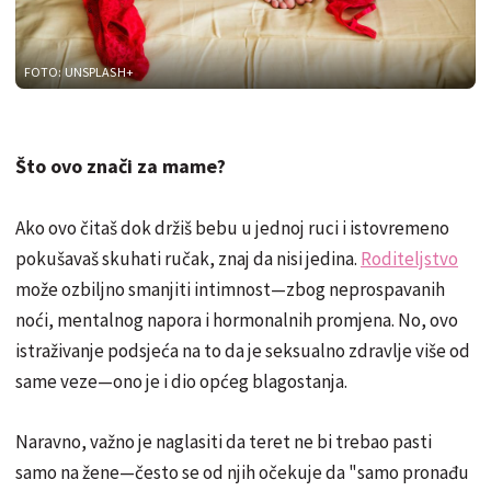
FOTO: UNSPLASH+
Što ovo znači za mame?
Ako ovo čitaš dok držiš bebu u jednoj ruci i istovremeno
pokušavaš skuhati ručak, znaj da nisi jedina.
Roditeljstvo
može ozbiljno smanjiti intimnost—zbog neprospavanih
noći, mentalnog napora i hormonalnih promjena. No, ovo
istraživanje podsjeća na to da je seksualno zdravlje više od
same veze—ono je i dio općeg blagostanja.
Naravno, važno je naglasiti da teret ne bi trebao pasti
samo na žene—često se od njih očekuje da "samo pronađu