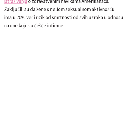
istraživanja
o zdravstvenim navikama Amerikanaca.
Zaključili su da žene s rjeđom seksualnom aktivnošću
imaju 70% veći rizik od smrtnosti od svih uzroka u odnosu
na one koje su češće intimne.