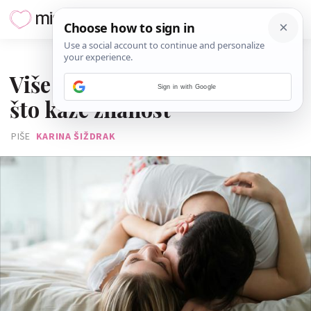
29. STUDENOGA 2025.
Više seksa, duži život? Evo
Sign in with Google
što kaže znanost
PIŠE
KARINA ŠIŽDRAK