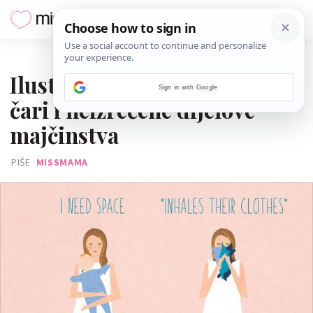
19. VELJAČE 2022.
Ilustracijama pokazala sve
Sign in with Google
čari i neizrečene dijelove
majčinstva
PIŠE
MISSMAMA