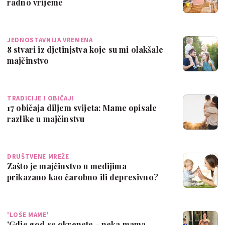
radno vrijeme
JEDNOSTAVNIJA VREMENA
8 stvari iz djetinjstva koje su mi olakšale
majčinstvo
TRADICIJE I OBIČAJI
17 običaja diljem svijeta: Mame opisale
razlike u majčinstvu
DRUŠTVENE MREŽE
Zašto je majčinstvo u medijima
prikazano kao čarobno ili depresivno?
'LOŠE MAME'
'Gdje god se okrenete - neka mama