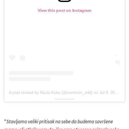
View this post on Instagram
A post shared by Paula Kuka (@common_wild)
on
Jul 9, 2018 at 3:58am PDT
"
Stavljamo veliki pritisak na sebe da budemo savršene