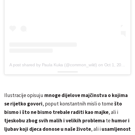
A post shared by Paula Kuka (@common_wild)
on
Oct 1, 2018 at 3:18pm PDT
Ilustracije opisuju
mnoge dijelove majčinstva o kojima
se rijetko govori
, poput konstantnih misli o tome
što
bismo i što ne bismo trebale raditi kao majke
, ali i
tjeskobu zbog svih malih i velikih problema
te
humor i
ljubav koji djeca donose u naše živote
, ali i
usamljenost