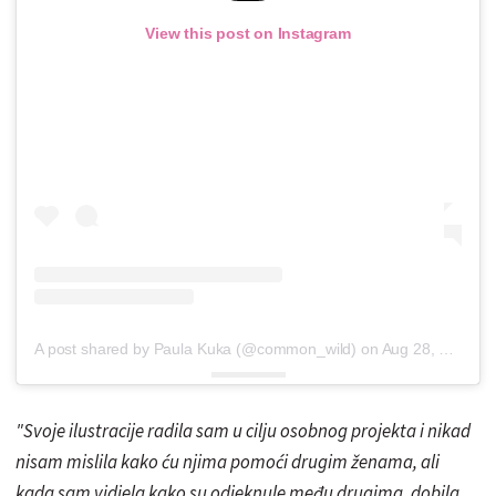
View this post on Instagram
A post shared by Paula Kuka (@common_wild)
on
Aug 28, 2018 at 4:10am PDT
"Svoje ilustracije radila sam u cilju osobnog projekta i nikad
nisam mislila kako ću njima pomoći drugim ženama, ali
kada sam vidjela kako su odjeknule među drugima, dobila