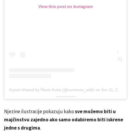
View this post on Instagram
A post shared by Paula Kuka (@common_wild)
on
Jun 11, 2018 at 3:02am PDT
Njezine ilustracije pokazuju kako
sve možemo biti u
majčinstvu zajedno ako samo odabiremo biti iskrene
jedne s drugima
.