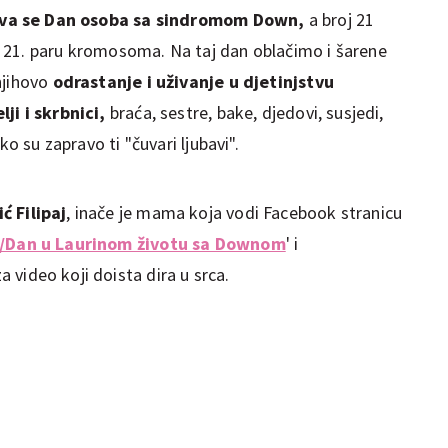
žava se Dan osoba sa sindromom Down,
a broj 21
 21. paru kromosoma. Na taj dan oblačimo i šarene
njihovo
odrastanje i uživanje u djetinjstvu
ji i skrbnici,
braća, sestre, bake, djedovi, susjedi,
ko su zapravo ti "čuvari ljubavi".
ć Filipaj
, inače je mama koja vodi Facebook stranicu
wn/Dan u Laurinom životu sa Downom
' i
a video koji doista dira u srca.