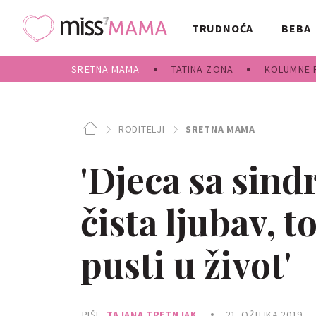
TRUDNOĆA
BEBA
SRETNA MAMA
TATINA ZONA
KOLUMNE 
RODITELJI
SRETNA MAMA
'Djeca sa si
čista ljubav, t
pusti u život'
PIŠE
TAJANA TRETNJAK
21. OŽUJKA 2019.