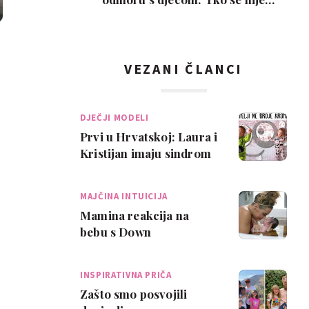
poželio razvesti, pobje…
VEZANI ČLANCI
DJEČJI MODELI
Prvi u Hrvatskoj: Laura i
Kristijan imaju sindrom
Down i zaštitna su lica
modne…
MAJČINA INTUICIJA
Mamina reakcija na
bebu s Down
sindromom: 'Savršena
je'
INSPIRATIVNA PRIČA
Zašto smo posvojili