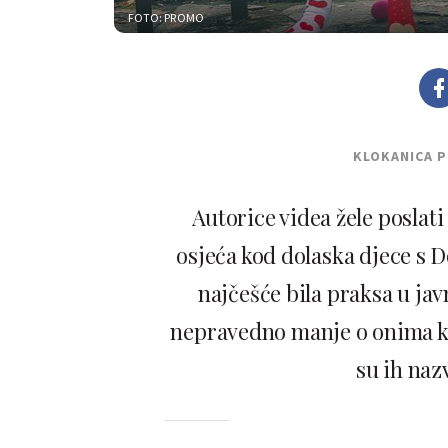
FOTO: PROMO
KLOKANICA 
Autorice videa žele poslat
osjeća kod dolaska djece s 
najčešće bila praksa u javn
nepravedno manje o onima koji
su ih naz