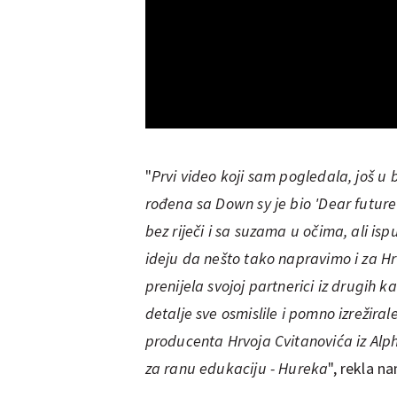
"
Prvi video koji sam pogledala, još u
rođena sa Down sy je bio 'Dear futur
bez riječi i sa suzama u očima, ali i
ideju da nešto tako napravimo i za 
prenijela svojoj partnerici iz drugih
detalje sve osmislile i pomno izrežira
producenta Hrvoja Cvitanovića iz Alp
za ranu edukaciju - Hureka
", rekla na