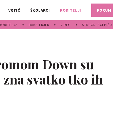
VRTIĆ
ŠKOLARCI
RODITELJI
FORUM
RODITELJA
BAKA I DJED
VIDEO
STRUČNJACI PIŠU
ndromom Down su
o zna svatko tko ih