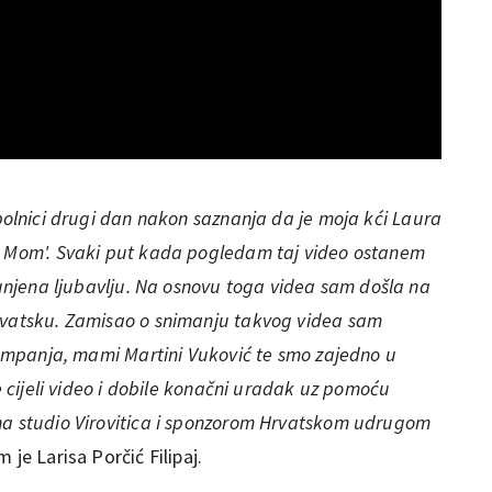
 bolnici drugi dan nakon saznanja da je moja kći Laura
e Mom'. Svaki put kada pogledam taj video ostanem
spunjena ljubavlju. Na osnovu toga videa sam došla na
Hrvatsku. Zamisao o snimanju takvog videa sam
 kampanja, mami Martini Vuković te smo zajedno u
le cijeli video i dobile konačni uradak uz pomoću
ha studio Virovitica i sponzorom Hrvatskom udrugom
m je Larisa Porčić Filipaj.