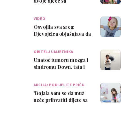
dvoje djece sa
sindromom Down?
VIDEO
Osvojila sva srca:
Djevojčica objašnjava da
sindrom Down nije tako
strašan
OBITELJ UMJETNIKA
Unatoč tumoru mozga i
sindromu Down, tata i
sin pokazali da u životu
nema grani…
AKCIJA: PODIJELITE PRIČU
'Bojala sam se da muž
neće prihvatiti dijete sa
sindromom Down'