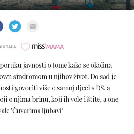
POSTALA
i poruku javnosti o tome kako se okolina
Down sindromom u njihov život. Do sad je
osti govoriti više o samoj djeci s DS, a
 o njima brinu, koji ih vole i štite, a one
vale 'Čuvarima ljubavi'