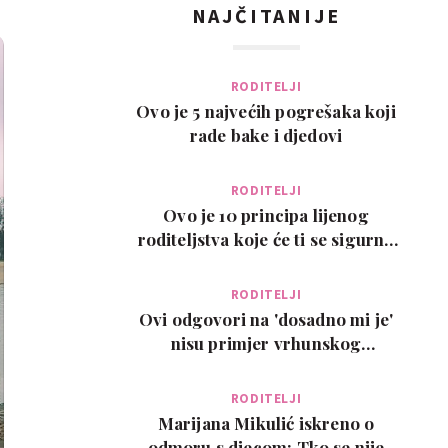
NAJČITANIJE
RODITELJI
Ovo je 5 najvećih pogrešaka koji
rade bake i djedovi
RODITELJI
Ovo je 10 principa lijenog
roditeljstva koje će ti se sigurno
svidjeti
RODITELJI
Ovi odgovori na 'dosadno mi je'
nisu primjer vrhunskog
roditeljstva, ali su zab…
RODITELJI
Marijana Mikulić iskreno o
odmoru s djecom: Tko se nije