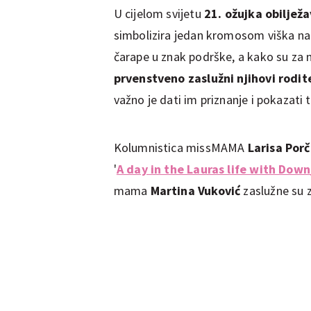
U cijelom svijetu
21. ožujka obilje
simbolizira jedan kromosom viška na
čarape u znak podrške, a kako su za 
prvenstveno zaslužni njihovi roditel
važno je dati im priznanje i pokazati t
Kolumnistica missMAMA
Larisa Porči
'
A day in the Lauras life with Do
mama
Martina Vuković
zaslužne su z