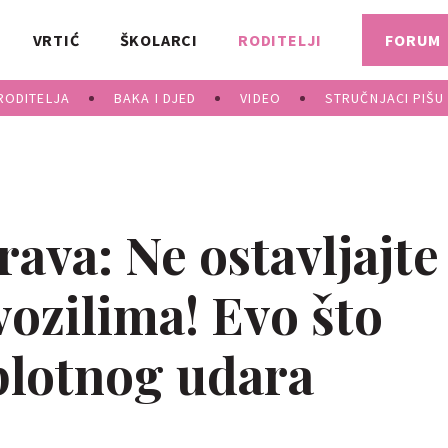
VRTIĆ
ŠKOLARCI
RODITELJI
FORUM
RODITELJA
BAKA I DJED
VIDEO
STRUČNJACI PIŠU
rava: Ne ostavljajte
vozilima! Evo što
oplotnog udara