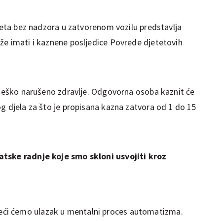
eteta bez nadzora u zatvorenom vozilu predstavlja
že imati i kaznene posljedice Povrede djetetovih
i teško narušeno zdravlje. Odgovorna osoba kaznit će
g djela za što je propisana kazna zatvora od 1 do 15
atske radnje koje smo skloni usvojiti kroz
jeći ćemo ulazak u mentalni proces automatizma.