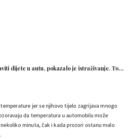
iti dijete u autu, pokazalo je istraživanje. To
"lošim" roditeljima
 temperature jer se njihovo tijelo zagrijava mnogo
upozoravaju da temperatura u automobilu može
 nekoliko minuta, čak i kada prozori ostanu malo
.