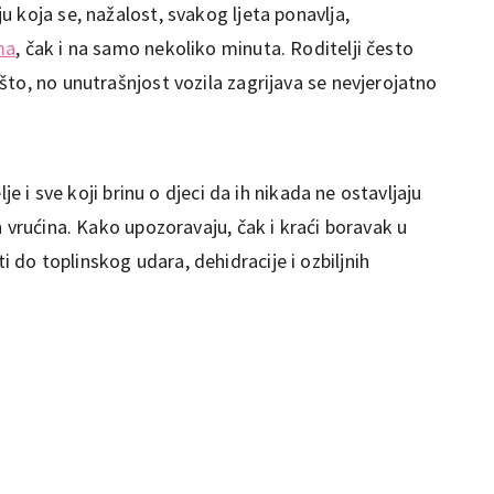
 koja se, nažalost, svakog ljeta ponavlja,
ma
, čak i na samo nekoliko minuta. Roditelji često
to, no unutrašnjost vozila zagrijava se nevjerojatno
je i sve koji brinu o djeci da ih nikada ne ostavljaju
h vrućina. Kako upozoravaju, čak i kraći boravak u
do toplinskog udara, dehidracije i ozbiljnih