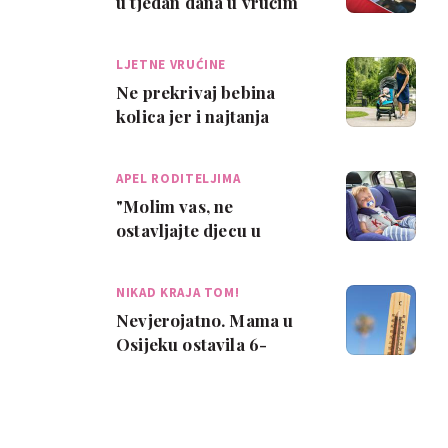
u tjedan dana u vrućim
autima! To se može
dogoditi svako…
LJETNE VRUĆINE
Ne prekrivaj bebina
kolica jer i najtanja
tkanina podiže
temperaturu!
APEL RODITELJIMA
"Molim vas, ne
ostavljajte djecu u
vrućim automobilima,
čak ni na minutu!"
NIKAD KRAJA TOM!
Nevjerojatno. Mama u
Osijeku ostavila 6-
mjesečnu bebu samu u
autu: 'Sama se zak…