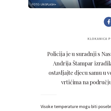
FOTO: UNSPLASH+
KLOKANICA 
Policija je u suradnji s N
Andrija Štampar izradil
ostavljajte djecu samu u vo
vrtićima na području
Visoke temperature mogu biti posebno 