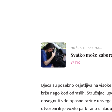
MOŽDA TE ZANIMA...
Svatko može zaborav
se ne događa samo 
VRTIĆ
Djeca su posebno osjetljiva na visoke
brže nego kod odraslih. Stručnjaci 
dosegnuti vrlo opasne razine u svega
otvoreni ili je vozilo parkirano u hladu