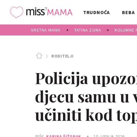
TRUDNOĆA
BEBA
SRETNA MAMA
TATINA ZONA
KOLUMNE 
RODITELJI
Policija upozo
djecu samu u 
učiniti kod t
PIŠE
KARINA ŠIŽDRAK
10. LIPNJA 2026.