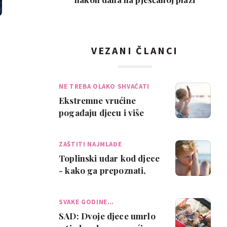
VEZANI ČLANCI
NE TREBA OLAKO SHVAĆATI
Ekstremne vrućine
pogađaju djecu i više
nego nas - ovih 9 stvari
moraš poštovati
ZAŠTITI NAJMLAĐE
Toplinski udar kod djece
- kako ga prepoznati,
što učiniti, a što nikako
ne
SVAKE GODINE…
SAD: Dvoje djece umrlo