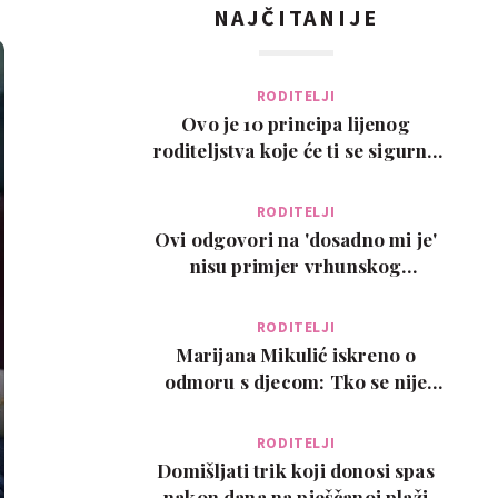
NAJČITANIJE
RODITELJI
Ovo je 10 principa lijenog
roditeljstva koje će ti se sigurno
svidjeti
RODITELJI
Ovi odgovori na 'dosadno mi je'
nisu primjer vrhunskog
roditeljstva, ali su zab…
RODITELJI
Marijana Mikulić iskreno o
odmoru s djecom: Tko se nije
poželio razvesti, pobje…
RODITELJI
Domišljati trik koji donosi spas
nakon dana na pješčanoj plaži