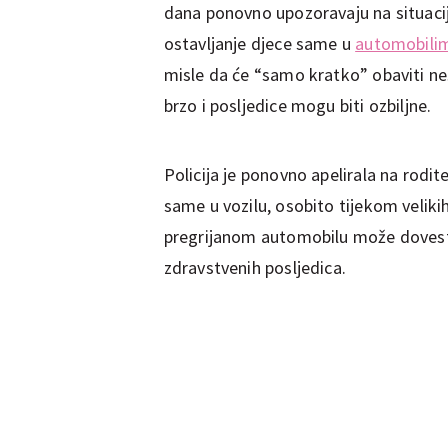
dana ponovno upozoravaju na situaciju
ostavljanje djece same u
automobili
misle da će “samo kratko” obaviti neš
brzo i posljedice mogu biti ozbiljne.
Policija je ponovno apelirala na roditel
same u vozilu, osobito tijekom veliki
pregrijanom automobilu može dovesti 
zdravstvenih posljedica.