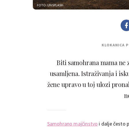
FOTO: UNSPLASH
KLOKANICA 
Biti samohrana mama ne zn
usamljena. Istraživanja i is
žene upravo u toj ulozi prona
n
Samohrano majčinstvo
i dalje često 