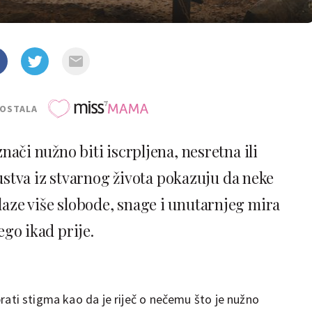
POSTALA
ači nužno biti iscrpljena, nesretna ili
kustva iz stvarnog života pokazuju da neke
laze više slobode, snage i unutarnjeg mira
ego ikad prije.
prati stigma kao da je riječ o nečemu što je nužno