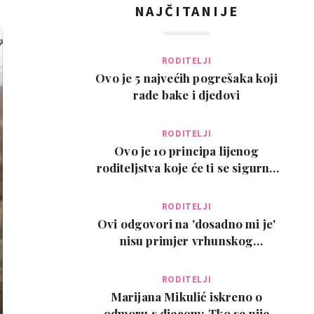
NAJČITANIJE
RODITELJI
Ovo je 5 najvećih pogrešaka koji
rade bake i djedovi
RODITELJI
Ovo je 10 principa lijenog
roditeljstva koje će ti se sigurno
svidjeti
RODITELJI
Ovi odgovori na 'dosadno mi je'
nisu primjer vrhunskog
roditeljstva, ali su zab…
RODITELJI
Marijana Mikulić iskreno o
odmoru s djecom: Tko se nije