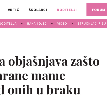
VRTIĆ
ŠKOLARCI
RODITELJI
FORUM
RODITELJA
BAKA I DJED
VIDEO
STRUČNJACI PIŠU
a objašnjava zašto
hrane mame
od onih u braku