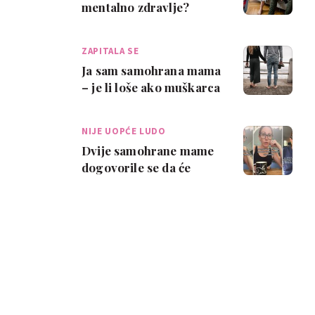
mentalno zdravlje?
Rezultati studije
iznenadili su mnoge
ZAPITALA SE
Ja sam samohrana mama
– je li loše ako muškarca
s kojim hodam ne
zanimaju moja …
NIJE UOPĆE LUDO
Dvije samohrane mame
dogovorile se da će
živjeti zajedno i tako si
olakšale živ…