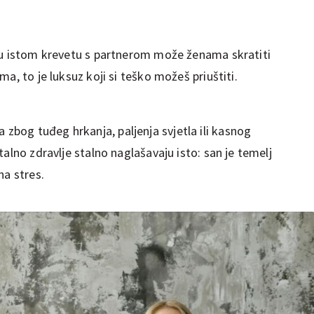
 u istom krevetu s partnerom može ženama skratiti
a, to je luksuz koji si teško možeš priuštiti.
bog tuđeg hrkanja, paljenja svjetla ili kasnog
alno zdravlje stalno naglašavaju isto: san je temelj
na stres.