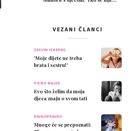
poželio razvesti, pobje…
VEZANI ČLANCI
SASVIM ISKRENO
'Moje dijete ne treba
brata i sestru!'
PISMO MAJKE
Evo što želim da moja
djeca znaju o svom tati
nakon što je on
neočekivano umro
RAVNOPRAVNO
RODITELJSTVO
Mnoge će se prepoznati: