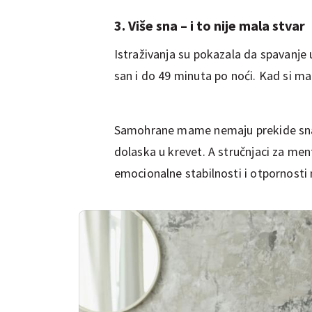
3. Više sna – i to nije mala stvar
Istraživanja su pokazala da spavanje
san i do 49 minuta po noći. Kad si mam
Samohrane mame nemaju prekide sna z
dolaska u krevet. A stručnjaci za ment
emocionalne stabilnosti i otpornosti 