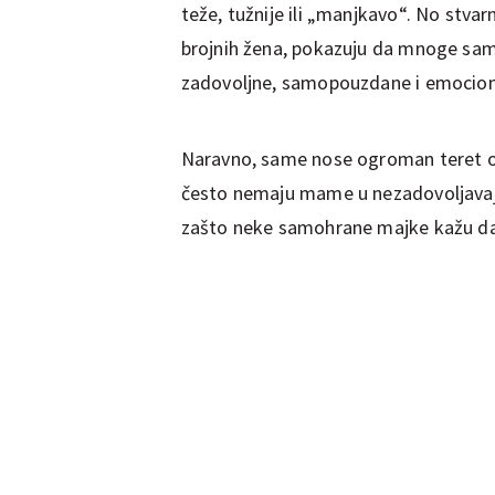
teže, tužnije ili „manjkavo“. No stvarn
brojnih žena, pokazuju da mnoge sa
zadovoljne, samopouzdane i emociona
Naravno, same nose ogroman teret od
često nemaju mame u nezadovoljavaj
zašto neke samohrane majke kažu da se