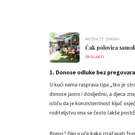
MOŽDA TE ZANIMA...
Čak polovica samohr
ono što im treba
ŠKOLARCI
1. Donose odluke bez pregovara
U kući nema rasprava tipa „tko je stro
donose jasno i dosljedno, a djeca znaj
ističu da je konzistentnost ključ osj
roditeljstvu ona se često lakše postiž
Bonus? Djeca uče kako izražavati frus