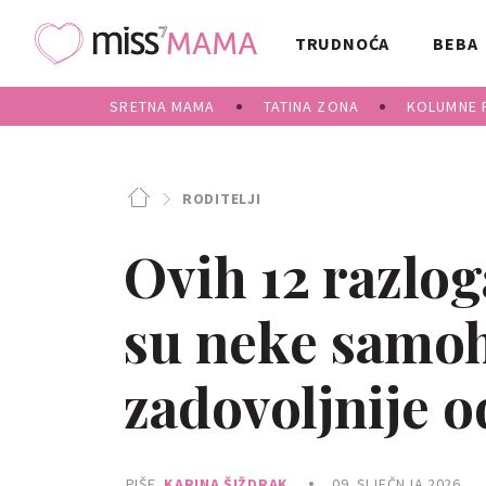
TRUDNOĆA
BEBA
SRETNA MAMA
TATINA ZONA
KOLUMNE 
RODITELJI
Ovih 12 razlog
su neke samo
zadovoljnije 
PIŠE
KARINA ŠIŽDRAK
09. SIJEČNJA 2026.