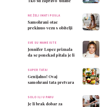
Tko su zapravo ‘udane
samohrane mame’?
NE ŽELI IMATI POSLA
Samohrani otac
prekinuo vezu s obitelji
nakon što su se smijali
njegovoj kćeri:…
SVE SU MAME ISTE
Jennifer Lopez priznala
da se ponekad pitala je li
ona kao samohrana
majka 'dov…
SUPER TATA!
Genijalno! Ovaj
samohrani tata pretvara
hranu u likove iz crtića
SOLO ILI U PARU
Je li brak dobar za