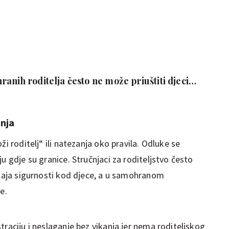
anih roditelja često ne može priuštiti djeci
nja
ži roditelj“ ili natezanja oko pravila. Odluke se
u gdje su granice. Stručnjaci za roditeljstvo često
ećaja sigurnosti kod djece, a u samohranom
e.
traciju i neslaganje bez vikanja jer nema roditeljskog