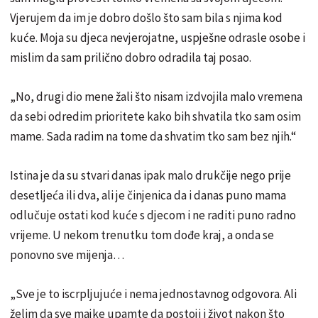
Vjerujem da im je dobro došlo što sam bila s njima kod
kuće. Moja su djeca nevjerojatne, uspješne odrasle osobe i
mislim da sam prilično dobro odradila taj posao.
„No, drugi dio mene žali što nisam izdvojila malo vremena
da sebi odredim prioritete kako bih shvatila tko sam osim
mame. Sada radim na tome da shvatim tko sam bez njih.“
Istina je da su stvari danas ipak malo drukčije nego prije
desetljeća ili dva, ali je činjenica da i danas puno mama
odlučuje ostati kod kuće s djecom i ne raditi puno radno
vrijeme. U nekom trenutku tom dođe kraj, a onda se
ponovno sve mijenja…
„Sve je to iscrpljujuće i nema jednostavnog odgovora. Ali
želim da sve majke upamte da postoji i život nakon što