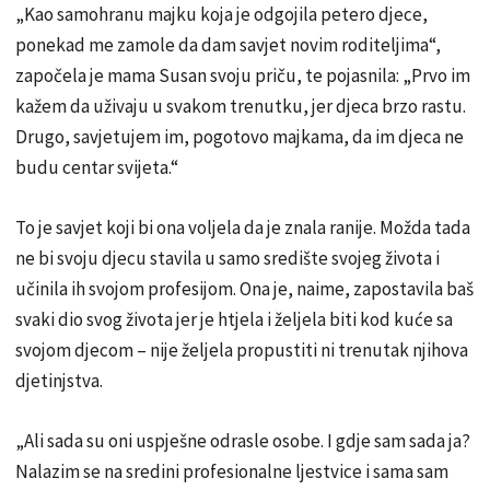
„Kao samohranu majku koja je odgojila petero djece,
ponekad me zamole da dam savjet novim roditeljima“,
započela je mama Susan svoju priču, te pojasnila: „Prvo im
kažem da uživaju u svakom trenutku, jer djeca brzo rastu.
Drugo, savjetujem im, pogotovo majkama, da im djeca ne
budu centar svijeta.“
To je savjet koji bi ona voljela da je znala ranije. Možda tada
ne bi svoju djecu stavila u samo središte svojeg života i
učinila ih svojom profesijom. Ona je, naime, zapostavila baš
svaki dio svog života jer je htjela i željela biti kod kuće sa
svojom djecom – nije željela propustiti ni trenutak njihova
djetinjstva.
„Ali sada su oni uspješne odrasle osobe. I gdje sam sada ja?
Nalazim se na sredini profesionalne ljestvice i sama sam