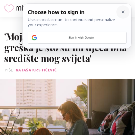
17. LISTOPADA 2024.
'Moja najveća roditeljska
Sign in with Google
greška je što su mi djeca bila
središte mog svijeta'
PIŠE
NATAŠA KRSTIČEVIĆ