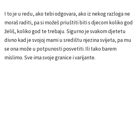
I to je u redu, ako tebi odgovara, ako iz nekog razloga ne
moraš raditi, pa si možeš priuštiti biti s djecom koliko god
želiš, koliko god te trebaju. Sigurno je svakom djetetu
divno kad je svojoj mami u središtu njezina svijeta, pa mu
se ona može u potpunosti posvetiti. Ili tako barem
mislimo. Sve ima svoje granice i varijante.