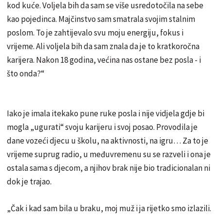
kod kuće. Voljela bih da sam se više usredotočila na sebe
kao pojedinca. Majčinstvo sam smatrala svojim stalnim
poslom. To je zahtijevalo svu moju energiju, fokus i
vrijeme. Ali voljela bih da sam znala da je to kratkoročna
karijera. Nakon 18 godina, većina nas ostane bez posla - i
što onda?“
Iako je imala itekako pune ruke posla i nije vidjela gdje bi
mogla „ugurati“ svoju karijeru i svoj posao. Provodila je
dane vozeći djecu u školu, na aktivnosti, na igru… Za to je
vrijeme suprug radio, u međuvremenu su se razveli i ona je
ostala sama s djecom, a njihov brak nije bio tradicionalan ni
dok je trajao.
„Čak i kad sam bila u braku, moj muž i ja rijetko smo izlazili.