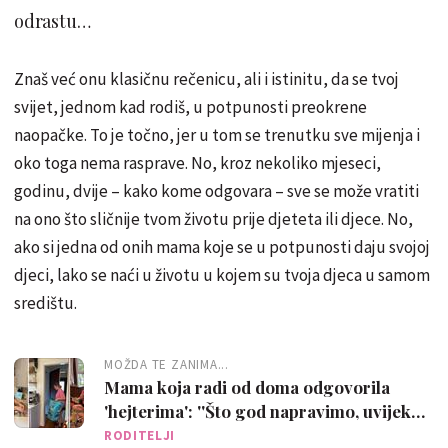
odrastu…
Znaš već onu klasičnu rečenicu, ali i istinitu, da se tvoj
svijet, jednom kad rodiš, u potpunosti preokrene
naopačke. To je točno, jer u tom se trenutku sve mijenja i
oko toga nema rasprave. No, kroz nekoliko mjeseci,
godinu, dvije – kako kome odgovara – sve se može vratiti
na ono što sličnije tvom životu prije djeteta ili djece. No,
ako si jedna od onih mama koje se u potpunosti daju svojoj
djeci, lako se naći u životu u kojem su tvoja djeca u samom
središtu.
MOŽDA TE ZANIMA...
Mama koja radi od doma odgovorila
'hejterima': ''Što god napravimo, uvijek
nekom smeta''
RODITELJI