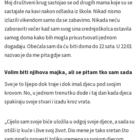
Moj društveni krug sastojao se od drugih mama koje su se
sastajale na kavi nakon odlaska iz škole. Nikad nismo
izlazili vikendom samo da se zabavimo. Nikada neću
zaboraviti večer kad sam svog sina srednjoškolca ostavila
samog doma kako bih mogla prisustvovati jednom
događaju. Obećala sam da ću biti doma do 22 sata. U 22:01
nazvao je da me pita gdje sam.
Volim biti njihova majka, ali se pitam tko sam sada
Sve je to lijepo dok traje i dok imaš djecu pod svojim
krovom. No, u jednom trenutku dođe i taj dan kada djeca
spakiraju svoje stvari i izađu kroz vrata.
„Cijelo sam svoje biće uložila u odgoj svoje djece, a sada su
otišli iz kuće i žive svoj život. Dio mene je tako sretan što
sam mogla provesti toliko vremena sa svojom djecom.