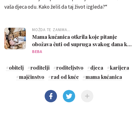
vaša djeca odu. Kako želiš da taj život izgleda?“
MOŽDA TE ZANIMA...
Mama kućanica otkrila koje pitanje
obožava čuti od supruga svakog dana kad
dođe kući
BEBA
#
obitelj
#
roditelji
#
roditeljstvo
#
djeca
#
karijera
#
majčinstvo
#
rad od kuće
#
mama kućanica