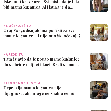
Iskreno i kroz suze: 'Svi misle da je lako
biti mama kućanica. Ali istina je da…
NE OČEKUJEŠ TO
Ovaj 80-godišnjak ima poruku za sve
mame kućanice – i nije ono što očekuješ
NA REDDITU
Tata izjavio da je posao mame kućanice
da se brine o djeci i kući. Rekli su mu …
KAKO SE NOSITI S TIM
Depresija mama kućanica nije
dijagnoza, ali mnoge će znati o čemu
govorimo…