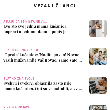
VEZANI ČLANCI
A KAŽU DA SE NIŠTA NE VI…
Evo što sve jedna mama kućanica
napravi u jednom danu – popis je
fascinantan
BEZ DLAKE NA JEZIKU
'Oprala' kućanice: 'Nađite posao! Novac
vaših muževa nije vaš novac, samo zato …
SVATKO ZNA SVOJE
Svekru i svekrvi objasnila zašto nije
mama kućanica. Oni su se naljutili, a svi…
VIRALNA OBJAVA