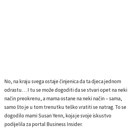
No, na kraju svega ostaje činjenica da ta djeca jednom
odrastu… I tu se može dogoditi da se stvari opet na neki
način preokrenu, a mama ostane na neki način – sama,
samo što je u tom trenutku teško vratiti se natrag. To se
dogodilo mami Susan Yenn, koja je svoje iskustvo
podijelila za portal Business Insider.