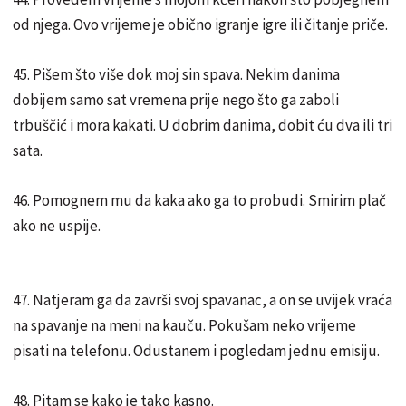
od njega. Ovo vrijeme je obično igranje igre ili čitanje priče.
45. Pišem što više dok moj sin spava. Nekim danima
dobijem samo sat vremena prije nego što ga zaboli
trbuščić i mora kakati. U dobrim danima, dobit ću dva ili tri
sata.
46. Pomognem mu da kaka ako ga to probudi. Smirim plač
ako ne uspije.
47. Natjeram ga da završi svoj spavanac, a on se uvijek vraća
na spavanje na meni na kauču. Pokušam neko vrijeme
pisati na telefonu. Odustanem i pogledam jednu emisiju.
48. Pitam se kako je tako kasno.