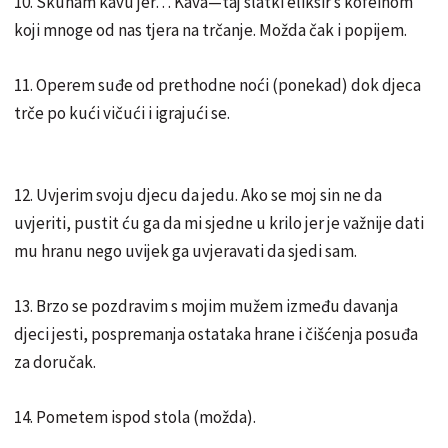
10. Skuham kavu jer… Kava—taj slatki eliksir s kofeinom
koji mnoge od nas tjera na trčanje. Možda čak i popijem.
11. Operem suđe od prethodne noći (ponekad) dok djeca
trče po kući vičući i igrajući se.
12. Uvjerim svoju djecu da jedu. Ako se moj sin ne da
uvjeriti, pustit ću ga da mi sjedne u krilo jer je važnije dati
mu hranu nego uvijek ga uvjeravati da sjedi sam.
13. Brzo se pozdravim s mojim mužem između davanja
djeci jesti, pospremanja ostataka hrane i čišćenja posuđa
za doručak.
14. Pometem ispod stola (možda).