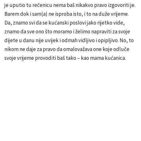
je uputio tu rečenicu nema baš nikakvo pravo izgovoriti je.
Barem dok i sam(a) ne isproba isto, i to na duže vrijeme.
Da, znamo svi da se kućanski poslovi jako rijetko vide,
znamo da sve ono što moramo i želimo napraviti za svoje
dijete u danu nije uvijek i odmah vidljivo i opipljivo. No, to
nikom ne daje za pravo da omalovažava one koje odluče
svoje vrijeme provoditi baš tako – kao mama kućanica.