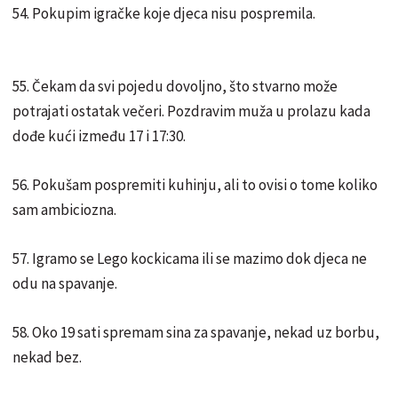
54. Pokupim igračke koje djeca nisu pospremila.
55. Čekam da svi pojedu dovoljno, što stvarno može
potrajati ostatak večeri. Pozdravim muža u prolazu kada
dođe kući između 17 i 17:30.
56. Pokušam pospremiti kuhinju, ali to ovisi o tome koliko
sam ambiciozna.
57. Igramo se Lego kockicama ili se mazimo dok djeca ne
odu na spavanje.
58. Oko 19 sati spremam sina za spavanje, nekad uz borbu,
nekad bez.