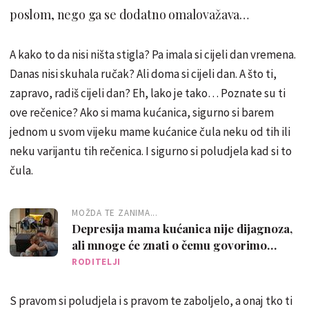
poslom, nego ga se dodatno omalovažava…
A kako to da nisi ništa stigla? Pa imala si cijeli dan vremena.
Danas nisi skuhala ručak? Ali doma si cijeli dan. A što ti,
zapravo, radiš cijeli dan? Eh, lako je tako… Poznate su ti
ove rečenice? Ako si mama kućanica, sigurno si barem
jednom u svom vijeku mame kućanice čula neku od tih ili
neku varijantu tih rečenica. I sigurno si poludjela kad si to
čula.
MOŽDA TE ZANIMA...
Depresija mama kućanica nije dijagnoza,
ali mnoge će znati o čemu govorimo…
RODITELJI
S pravom si poludjela i s pravom te zaboljelo, a onaj tko ti