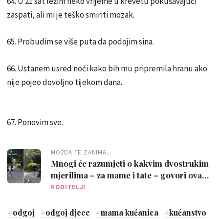
64. U 21 sat ležim neko vrijeme u krevetu pokušavajući
zaspati, ali mi je teško smiriti mozak.
65. Probudim se više puta da podojim sina.
66. Ustanem usred noći kako bih mu pripremila hranu ako
nije pojeo dovoljno tijekom dana.
67. Ponovim sve.
MOŽDA TE ZANIMA...
Mnogi će razumjeti o kakvim dvostrukim
mjerilima – za mame i tate – govori ova
mama
RODITELJI
#
odgoj
#
odgoj djece
#
mama kućanica
#
kućanstvo