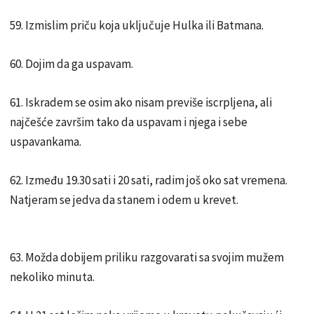
59. Izmislim priču koja uključuje Hulka ili Batmana.
60. Dojim da ga uspavam.
61. Iskradem se osim ako nisam previše iscrpljena, ali
najčešće završim tako da uspavam i njega i sebe
uspavankama.
62. Između 19.30 sati i 20 sati, radim još oko sat vremena.
Natjeram se jedva da stanem i odem u krevet.
63. Možda dobijem priliku razgovarati sa svojim mužem
nekoliko minuta.