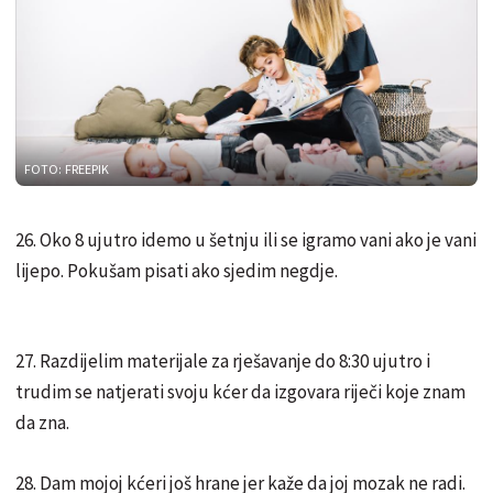
FOTO: FREEPIK
26. Oko 8 ujutro idemo u šetnju ili se igramo vani ako je vani
lijepo. Pokušam pisati ako sjedim negdje.
27. Razdijelim materijale za rješavanje do 8:30 ujutro i
trudim se natjerati svoju kćer da izgovara riječi koje znam
da zna.
28. Dam mojoj kćeri još hrane jer kaže da joj mozak ne radi.