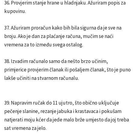
36. Provjerim stanje hrane u hladnjaku. Ažuriram popis za
kupovinu.
37. Ažuriram proračun kako bih bila sigurna da je sve na
broju. Ako je dan za plaćanje računa, mučim se naći
vremena za to između svega ostalog.
38. Izvadim računalo samo da nešto brzo učinim,
primjerice provjerim članak ili pošaljem članak, što je puno
lakše učiniti na stvarnom računalu.
39. Napravim ručak do 11 ujutro, što obično uključuje
pečenje slanine, rezanje jabuka i krastavaca i pokušam
natjerati moju kćer da jede malo brže umjesto da joj treba
sat vremena za jelo.