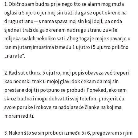
1. Obično sam budna prije nego što se alarm mog muža
oglasi u 5 ujutro jer moj sin traži da ga se opet okrene na
drugu stranu— s nama spava moj sin koji doji, pa onda
sjedne i traži da ga okrenem na drugu stranu za više
mlijeka svakih nekoliko sati. Zbog toga je moje spavanje u
ranim jutarnjim satima između 1 ujutro i 5 ujutro prilično
„na rate“.
2. Kad sat otkuca 5 ujutro, moj popis obaveza već treperi
kao neonski znak u mojoj glavi dok čekam da moj sin
prestane dojiti i potpuno se probudi. Ponekad, ako sam
skroz budna i mogu dohvatiti svoj telefon, provjerit ću
svoje poruke i rokove za nadolazeće članke na kojima
moram raditi.
3. Nakon što se sin probudi između 5 i 6, pregovaram s njim