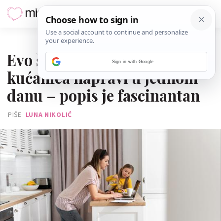
18. RUJNA 2024.
Evo što sve jedna mama
Sign in with Google
kućanica napravi u jednom
danu – popis je fascinantan
PIŠE
LUNA NIKOLIĆ