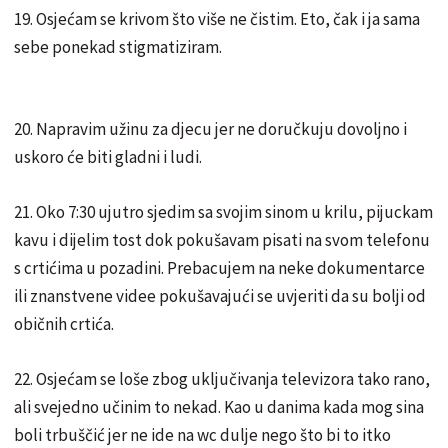
19. Osjećam se krivom što više ne čistim. Eto, čak i ja sama
sebe ponekad stigmatiziram.
20. Napravim užinu za djecu jer ne doručkuju dovoljno i
uskoro će biti gladni i ludi.
21. Oko 7:30 ujutro sjedim sa svojim sinom u krilu, pijuckam
kavu i dijelim tost dok pokušavam pisati na svom telefonu
s crtićima u pozadini. Prebacujem na neke dokumentarce
ili znanstvene videe pokušavajući se uvjeriti da su bolji od
običnih crtića.
22. Osjećam se loše zbog uključivanja televizora tako rano,
ali svejedno učinim to nekad. Kao u danima kada mog sina
boli trbuščić jer ne ide na wc dulje nego što bi to itko