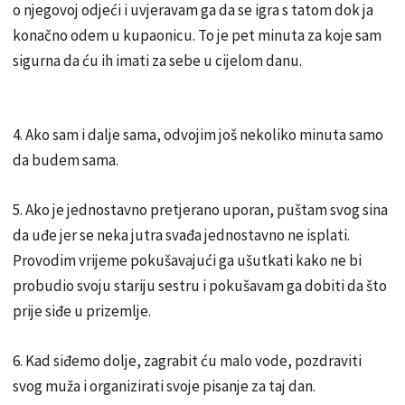
o njegovoj odjeći i uvjeravam ga da se igra s tatom dok ja
konačno odem u kupaonicu. To je pet minuta za koje sam
sigurna da ću ih imati za sebe u cijelom danu.
4. Ako sam i dalje sama, odvojim još nekoliko minuta samo
da budem sama.
5. Ako je jednostavno pretjerano uporan, puštam svog sina
da uđe jer se neka jutra svađa jednostavno ne isplati.
Provodim vrijeme pokušavajući ga ušutkati kako ne bi
probudio svoju stariju sestru i pokušavam ga dobiti da što
prije siđe u prizemlje.
6. Kad siđemo dolje, zagrabit ću malo vode, pozdraviti
svog muža i organizirati svoje pisanje za taj dan.