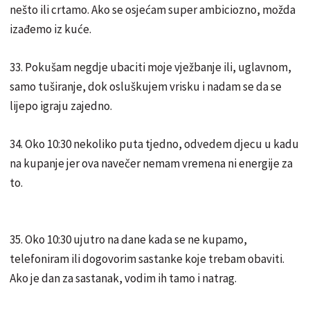
nešto ili crtamo. Ako se osjećam super ambiciozno, možda
izađemo iz kuće.
33. Pokušam negdje ubaciti moje vježbanje ili, uglavnom,
samo tuširanje, dok osluškujem vrisku i nadam se da se
lijepo igraju zajedno.
34. Oko 10:30 nekoliko puta tjedno, odvedem djecu u kadu
na kupanje jer ova navečer nemam vremena ni energije za
to.
35. Oko 10:30 ujutro na dane kada se ne kupamo,
telefoniram ili dogovorim sastanke koje trebam obaviti.
Ako je dan za sastanak, vodim ih tamo i natrag.