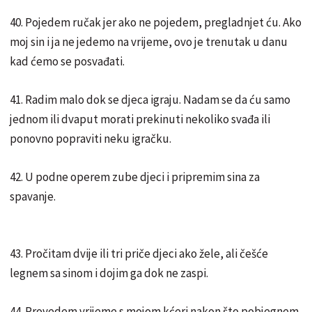
40. Pojedem ručak jer ako ne pojedem, pregladnjet ću. Ako
moj sin i ja ne jedemo na vrijeme, ovo je trenutak u danu
kad ćemo se posvađati.
41. Radim malo dok se djeca igraju. Nadam se da ću samo
jednom ili dvaput morati prekinuti nekoliko svađa ili
ponovno popraviti neku igračku.
42. U podne operem zube djeci i pripremim sina za
spavanje.
43. Pročitam dvije ili tri priče djeci ako žele, ali češće
legnem sa sinom i dojim ga dok ne zaspi.
44. Provedem vrijeme s mojom kćeri nakon što pobjegnem