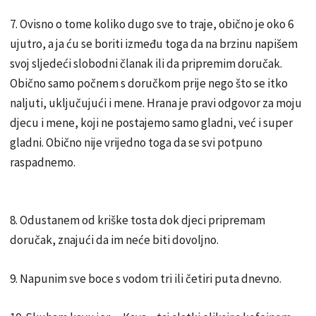
7. Ovisno o tome koliko dugo sve to traje, obično je oko 6
ujutro, a ja ću se boriti između toga da na brzinu napišem
svoj sljedeći slobodni članak ili da pripremim doručak.
Obično samo počnem s doručkom prije nego što se itko
naljuti, uključujući i mene. Hrana je pravi odgovor za moju
djecu i mene, koji ne postajemo samo gladni, već i super
gladni. Obično nije vrijedno toga da se svi potpuno
raspadnemo.
8. Odustanem od kriške tosta dok djeci pripremam
doručak, znajući da im neće biti dovoljno.
9. Napunim sve boce s vodom tri ili četiri puta dnevno.