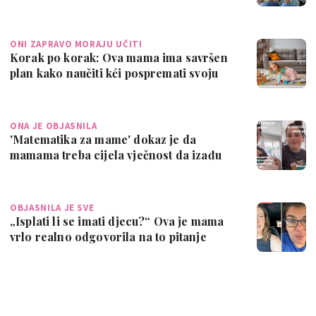
ONI ZAPRAVO MORAJU UČITI
Korak po korak: Ova mama ima savršen
plan kako naučiti kći pospremati svoju
sobu
ONA JE OBJASNILA
'Matematika za mame' dokaz je da
mamama treba cijela vječnost da izađu
na vrije…
OBJASNILA JE SVE
„Isplati li se imati djecu?“ Ova je mama
vrlo realno odgovorila na to pitanje