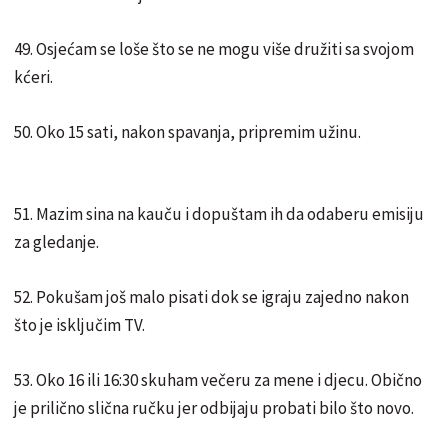
49. Osjećam se loše što se ne mogu više družiti sa svojom
kćeri.
50. Oko 15 sati, nakon spavanja, pripremim užinu.
51. Mazim sina na kauču i dopuštam ih da odaberu emisiju
za gledanje.
52. Pokušam još malo pisati dok se igraju zajedno nakon
što je isključim TV.
53. Oko 16 ili 16:30 skuham večeru za mene i djecu. Obično
je prilično slična ručku jer odbijaju probati bilo što novo.