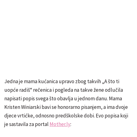
Jedna je mama kućanica upravo zbog takvih „A što ti
uopće radiš“ rečenica i pogleda na takve žene odlučila
napisati popis svega što obavlja u jednom danu. Mama
Kristen Winiarski bavi se honorarno pisanjem, a ima dvoje
djece vrtićke, odnosno predškolske dobi. Evo popisa koji
je sastavila za portal
Mother.ly
: