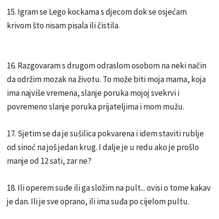
15. Igram se Lego kockama s djecom dok se osjećam
krivom što nisam pisala ili čistila.
16. Razgovaram s drugom odraslom osobom na neki način
da održim mozak na životu. To može biti moja mama, koja
ima najviše vremena, slanje poruka mojoj svekrvi i
povremeno slanje poruka prijateljima i mom mužu.
17. Sjetim se da je sušilica pokvarena i idem staviti rublje
od sinoć na još jedan krug. I dalje je u redu ako je prošlo
manje od 12 sati, zar ne?
18. Ili operem suđe ili ga složim na pult... ovisi o tome kakav
je dan. Ili je sve oprano, ili ima suđa po cijelom pultu.