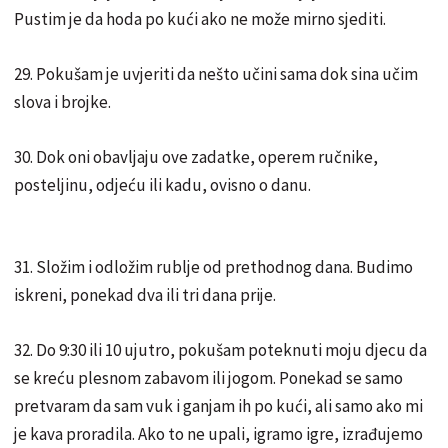
Pustim je da hoda po kući ako ne može mirno sjediti.
29. Pokušam je uvjeriti da nešto učini sama dok sina učim
slova i brojke.
30. Dok oni obavljaju ove zadatke, operem ručnike,
posteljinu, odjeću ili kadu, ovisno o danu.
31. Složim i odložim rublje od prethodnog dana. Budimo
iskreni, ponekad dva ili tri dana prije.
32. Do 9:30 ili 10 ujutro, pokušam poteknuti moju djecu da
se kreću plesnom zabavom ili jogom. Ponekad se samo
pretvaram da sam vuk i ganjam ih po kući, ali samo ako mi
je kava proradila. Ako to ne upali, igramo igre, izrađujemo