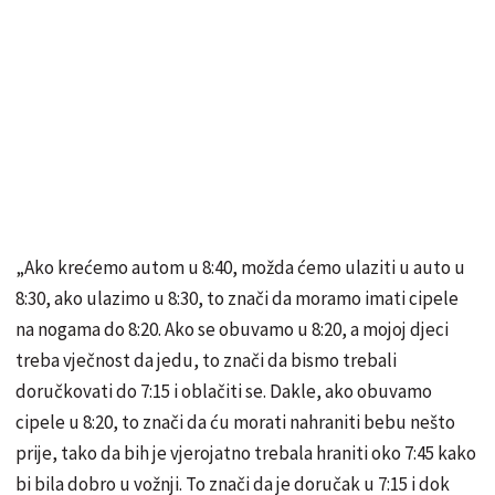
„Ako krećemo autom u 8:40, možda ćemo ulaziti u auto u
8:30, ako ulazimo u 8:30, to znači da moramo imati cipele
na nogama do 8:20. Ako se obuvamo u 8:20, a mojoj djeci
treba vječnost da jedu, to znači da bismo trebali
doručkovati do 7:15 i oblačiti se. Dakle, ako obuvamo
cipele u 8:20, to znači da ću morati nahraniti bebu nešto
prije, tako da bih je vjerojatno trebala hraniti oko 7:45 kako
bi bila dobro u vožnji. To znači da je doručak u 7:15 i dok