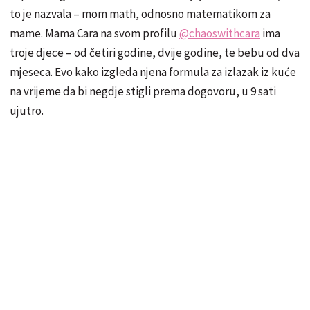
to je nazvala – mom math, odnosno matematikom za
mame. Mama Cara na svom profilu
@chaoswithcara
ima
troje djece – od četiri godine, dvije godine, te bebu od dva
mjeseca. Evo kako izgleda njena formula za izlazak iz kuće
na vrijeme da bi negdje stigli prema dogovoru, u 9 sati
ujutro.