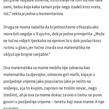
potpune raspade sistema, inzistiranje na tom da sve rade
sami, bebu koja kaka taman prije nego izađeš kroz vrata,
itd,“ rekla je jedna u komentarima.
Druga se mama našalila da bi jednostavno otkazala ako
mora biti negdje u 9 ujutro, dok je jedna primijetila: „Može
se točno vidjeti tjeskoba na njenom licu dok prolazi kroz
rutinu u glavi, jer točno zna da ova matematika ne
uključuje brojne varijable.“
Ova matematika za mame možda nije zabavna kao
matematika za djevojke, odnosno girl math, koja je u
posljednje vrijeme jako popularna (ako je nešto na
sniženju, a ja to kupim, zapravo ne trošim novac, nego
štedim), ali je ova za mame dokaz za ono o čemu se puno
govori u posljednje vrijeme – teretu koji nose mame. A nije
ga malo!