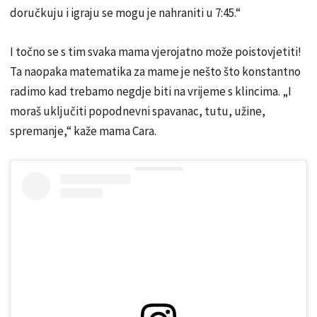
doručkuju i igraju se mogu je nahraniti u 7:45.“
I točno se s tim svaka mama vjerojatno može poistovjetiti!
Ta naopaka matematika za mame je nešto što konstantno
radimo kad trebamo negdje biti na vrijeme s klincima. „I
moraš uključiti popodnevni spavanac, tutu, užine,
spremanje,“ kaže mama Cara.