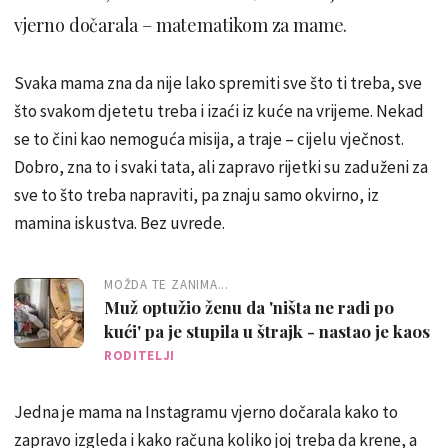
vjerno dočarala – matematikom za mame.
Svaka mama zna da nije lako spremiti sve što ti treba, sve
što svakom djetetu treba i izaći iz kuće na vrijeme. Nekad
se to čini kao nemoguća misija, a traje – cijelu vječnost.
Dobro, zna to i svaki tata, ali zapravo rijetki su zaduženi za
sve to što treba napraviti, pa znaju samo okvirno, iz
mamina iskustva. Bez uvrede.
MOŽDA TE ZANIMA...
Muž optužio ženu da 'ništa ne radi po
kući' pa je stupila u štrajk - nastao je kaos
RODITELJI
Jedna je mama na Instagramu vjerno dočarala kako to
zapravo izgleda i kako računa koliko joj treba da krene, a