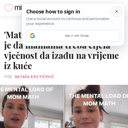
04. SIJEČNJA 2026.
'Matematika za mame' dokaz
Sign in with Google
je da mamama treba cijela
vječnost da izađu na vrijeme
iz kuće
PIŠE
NATAŠA KRSTIČEVIĆ