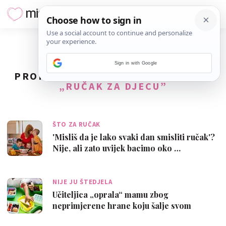
Sign in with Google
PRONAĐENO
12
REZULTATA ZA TAG
„RUČAK ZA DJECU”
ŠTO ZA RUČAK
'Misliš da je lako svaki dan smisliti ručak'?
Nije, ali zato uvijek bacimo oko …
NIJE JU ŠTEDJELA
Učiteljica „oprala“ mamu zbog
neprimjerene hrane koju šalje svom
školarcu