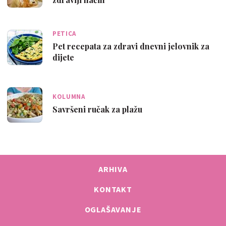
PETICA
Pet recepata za zdravi dnevni jelovnik za
dijete
KOLUMNA
Savršeni ručak za plažu
ARHIVA
KONTAKT
OGLAŠAVANJE