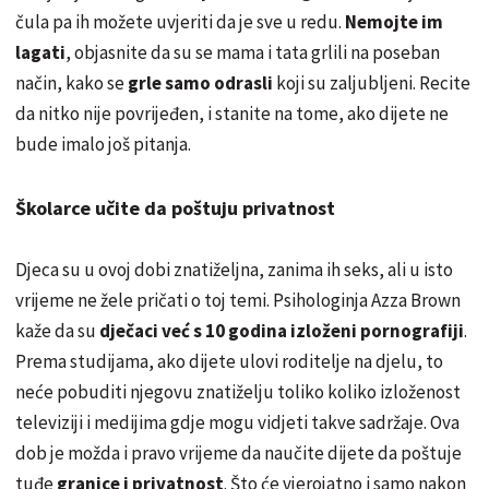
čula pa ih možete uvjeriti da je sve u redu.
Nemojte im
lagati
, objasnite da su se mama i tata grlili na poseban
način, kako se
grle samo odrasli
koji su zaljubljeni. Recite
da nitko nije povrijeđen, i stanite na tome, ako dijete ne
bude imalo još pitanja.
Školarce učite da poštuju privatnost
Djeca su u ovoj dobi znatiželjna, zanima ih seks, ali u isto
vrijeme ne žele pričati o toj temi. Psihologinja Azza Brown
kaže da su
dječaci već s 10 godina izloženi pornografiji
.
Prema studijama, ako dijete ulovi roditelje na djelu, to
neće pobuditi njegovu znatiželju toliko koliko izloženost
televiziji i medijima gdje mogu vidjeti takve sadržaje. Ova
dob je možda i pravo vrijeme da naučite dijete da poštuje
tuđe
granice i privatnost
. Što će vjerojatno i samo nakon