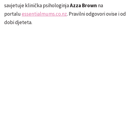
savjetuje klinička psihologinja
Azza Brown
na
portalu
essentialmums.co.nz
. Pravilni odgovori ovise i od
dobi djeteta.