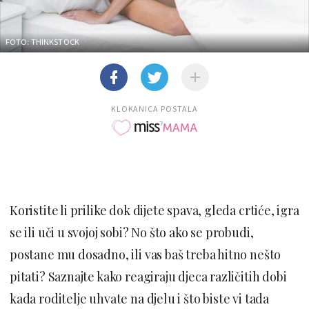
FOTO: THINKSTOCK
KLOKANICA POSTALA
Koristite li prilike dok dijete spava, gleda crtiće, igra
se ili uči u svojoj sobi? No što ako se probudi,
postane mu dosadno, ili vas baš treba hitno nešto
pitati? Saznajte kako reagiraju djeca različitih dobi
kada roditelje uhvate na djelu i što biste vi tada