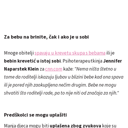
Za bebu na brinite, čak i ako je u sobi
Mnoge obitelji
spavaju u krevetu skupa s bebama
ili je
bebin krevetić u istoj sobi
. Psihoterapeutkinja
Jennifer
Naparstek Klein
za
cnn.com
kaže:
"Nema ništa štetno u
tome da roditelji iskazuju ljubav u blizini bebe kad ona spava
ili je pored njih zaokupljena nečim drugim. Bebe ne mogu
shvatiti što roditelji rade, pa to nije niti od značaja za njih."
Predškolci se mogu uplašiti
Manja djeca mogu biti
uplašena zbog zvukova
koje su