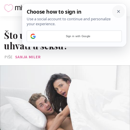
02. SIJEČNJA 2015.
Što učiniti ako vas dijete
Sign in with Google
uhvati u seksu?
PIŠE
SANJA MILER