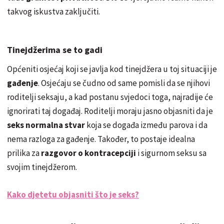
takvog iskustva zaključiti.
Tinejdžerima se to gadi
Općeniti osjećaj koji se javlja kod tinejdžera u toj situaciji je
gađenje
. Osjećaju se čudno od same pomisli da se njihovi
roditelji seksaju, a kad postanu svjedoci toga, najradije će
ignorirati taj događaj. Roditelji moraju jasno objasniti da je
seks normalna stvar
koja se događa između parova i da
nema razloga za gađenje. Također, to postaje idealna
prilika za
razgovor o kontracepciji
i sigurnom seksu sa
svojim tinejdžerom.
Kako djetetu objasniti što je seks?