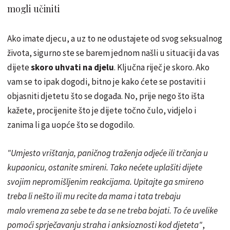
mogli učiniti
Ako imate djecu, a uz to ne odustajete od svog seksualnog
života, sigurno ste se barem jednom našli u situaciji da vas
dijete
skoro uhvati na djelu
. Ključna riječ je skoro. Ako
vam se to ipak dogodi, bitno je kako ćete se postaviti i
objasniti djetetu što se događa. No, prije nego što išta
kažete, procijenite što je dijete točno čulo, vidjelo i
zanima li ga uopće što se dogodilo.
"Umjesto vrištanja, paničnog traženja odjeće ili trčanja u
kupaonicu, ostanite smireni. Tako nećete uplašiti dijete
svojim nepromišljenim reakcijama. Upitajte ga smireno
treba li nešto ili mu recite da mama i tata trebaju
malo vremena za sebe te da se ne treba bojati. To će uvelike
pomoći sprječavanju straha i anksioznosti kod djeteta"
,