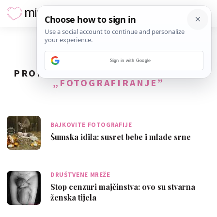
Sign in with Google
PRONAĐENO
80
REZULTATA ZA TAG
„FOTOGRAFIRANJE”
BAJKOVITE FOTOGRAFIJE
Šumska idila: susret bebe i mlade srne
DRUŠTVENE MREŽE
Stop cenzuri majčinstva: ovo su stvarna
ženska tijela