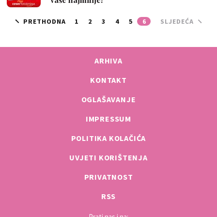
PRETHODNA
1
2
3
4
5
6
SLJEDEĆA
ARHIVA
KONTAKT
OGLAŠAVANJE
IMPRESSUM
POLITIKA KOLAČIĆA
UVJETI KORIŠTENJA
PRIVATNOST
RSS
Prati nas i na: