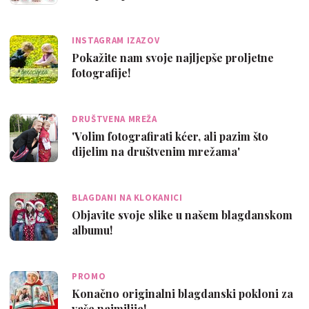
INSTAGRAM IZAZOV
Pokažite nam svoje najljepše proljetne
fotografije!
DRUŠTVENA MREŽA
'Volim fotografirati kćer, ali pazim što
dijelim na društvenim mrežama'
BLAGDANI NA KLOKANICI
Objavite svoje slike u našem blagdanskom
albumu!
PROMO
Konačno originalni blagdanski pokloni za
vaše najmilije!