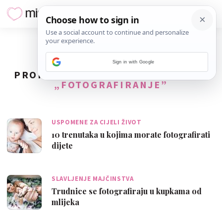
Sign in with Google
PRONAĐENO
80
REZULTATA ZA TAG
„FOTOGRAFIRANJE”
USPOMENE ZA CIJELI ŽIVOT
10 trenutaka u kojima morate fotografirati
dijete
SLAVLJENJE MAJČINSTVA
Trudnice se fotografiraju u kupkama od
mlijeka