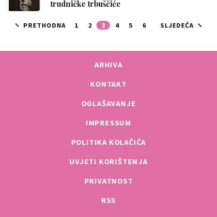
trudničke trbuščiće
PRETHODNA
1
2
3
4
5
6
SLJEDEĆA
ARHIVA
KONTAKT
OGLAŠAVANJE
IMPRESSUM
POLITIKA KOLAČIĆA
UVJETI KORIŠTENJA
PRIVATNOST
RSS