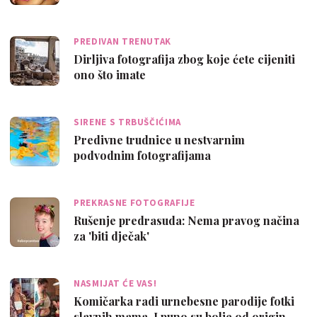
PREDIVAN TRENUTAK
Dirljiva fotografija zbog koje ćete cijeniti
ono što imate
SIRENE S TRBUŠČIĆIMA
Predivne trudnice u nestvarnim
podvodnim fotografijama
PREKRASNE FOTOGRAFIJE
Rušenje predrasuda: Nema pravog načina
za 'biti dječak'
NASMIJAT ĆE VAS!
Komičarka radi urnebesne parodije fotki
slavnih mama. I puno su bolje od origin…