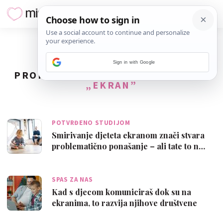
Sign in with Google
PRONAĐENO
39
REZULTATA ZA TAG
„EKRAN”
POTVRĐENO STUDIJOM
Smirivanje djeteta ekranom znači stvara
problematično ponašanje – ali tate to n…
SPAS ZA NAS
Kad s djecom komuniciraš dok su na
ekranima, to razvija njihove društvene
vješt…