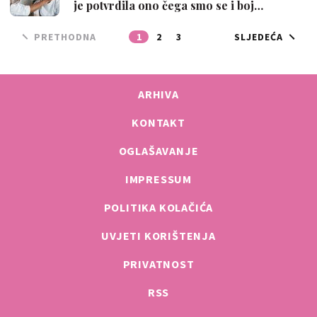
je potvrdila ono čega smo se i boj…
PRETHODNA
1
2
3
SLJEDEĆA
ARHIVA
KONTAKT
OGLAŠAVANJE
IMPRESSUM
POLITIKA KOLAČIĆA
UVJETI KORIŠTENJA
PRIVATNOST
RSS