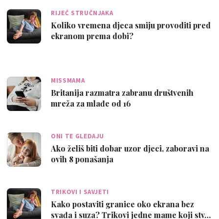
RIJEČ STRUČNJAKA
Koliko vremena djeca smiju provoditi pred
ekranom prema dobi?
MISSMAMA
Britanija razmatra zabranu društvenih
mreža za mlađe od 16
ONI TE GLEDAJU
Ako želiš biti dobar uzor djeci, zaboravi na
ovih 8 ponašanja
TRIKOVI I SAVJETI
Kako postaviti granice oko ekrana bez
svađa i suza? Trikovi jedne mame koji stv…