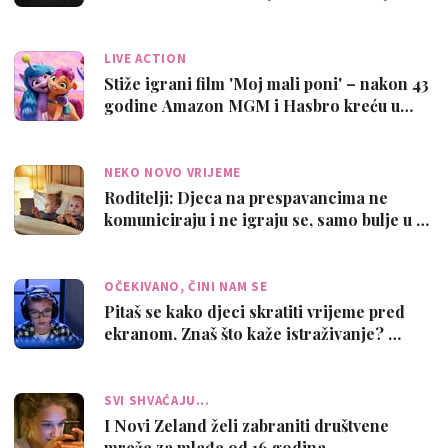
LIVE ACTION
Stiže igrani film 'Moj mali poni' – nakon 43
godine Amazon MGM i Hasbro kreću u…
NEKO NOVO VRIJEME
Roditelji: Djeca na prespavancima ne
komuniciraju i ne igraju se, samo bulje u …
OČEKIVANO, ČINI NAM SE
Pitaš se kako djeci skratiti vrijeme pred
ekranom. Znaš što kaže istraživanje? …
SVI SHVAĆAJU...
I Novi Zeland želi zabraniti društvene
mreže za mlađe od 16 godina