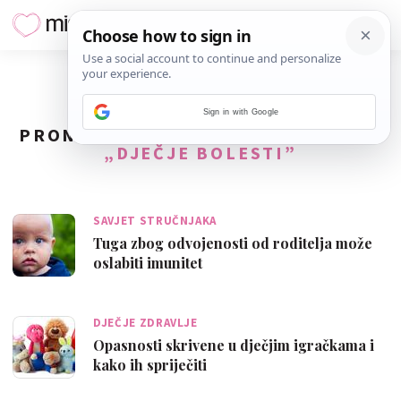
Sign in with Google
PRONAĐENO
203
REZULTATA ZA TAG
„DJEČJE BOLESTI”
SAVJET STRUČNJAKA
Tuga zbog odvojenosti od roditelja može
oslabiti imunitet
DJEČJE ZDRAVLJE
Opasnosti skrivene u dječjim igračkama i
kako ih spriječiti