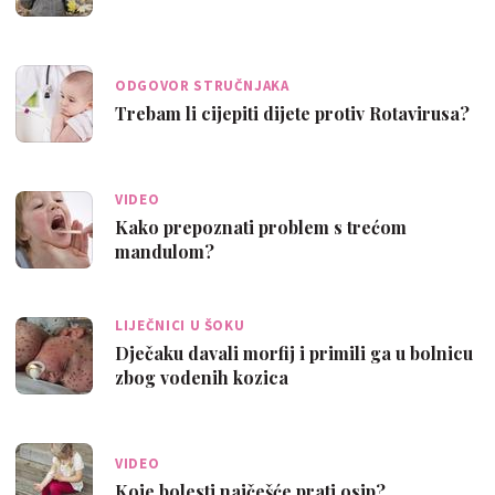
ODGOVOR STRUČNJAKA
Trebam li cijepiti dijete protiv Rotavirusa?
VIDEO
Kako prepoznati problem s trećom
mandulom?
LIJEČNICI U ŠOKU
Dječaku davali morfij i primili ga u bolnicu
zbog vodenih kozica
VIDEO
Koje bolesti najčešće prati osip?