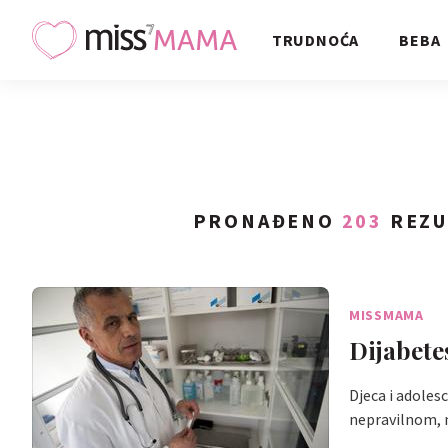
TRUDNOĆA
BEBA
PRONAĐENO
203
REZU
MISSMAMA
Dijabete
Djeca i adolesc
nepravilnom,