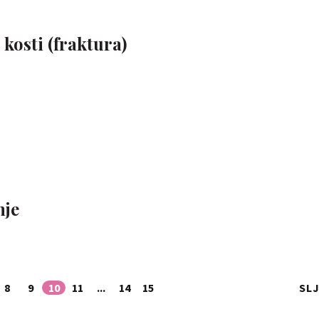
 kosti (fraktura)
nje
8
9
10
11
...
14
15
SL