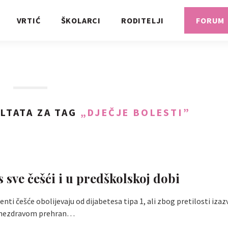
VRTIĆ
ŠKOLARCI
RODITELJI
FORUM
LTATA ZA TAG
„DJEČJE BOLESTI”
s sve češći i u predškolskoj dobi
enti češće obolijevaju od dijabetesa tipa 1, ali zbog pretilosti iza
 nezdravom prehran…