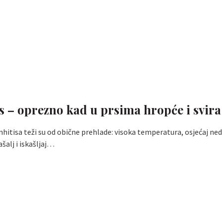
s – oprezno kad u prsima hropće i svira
itisa teži su od obične prehlade: visoka temperatura, osjećaj ne
ašalj i iskašljaj…