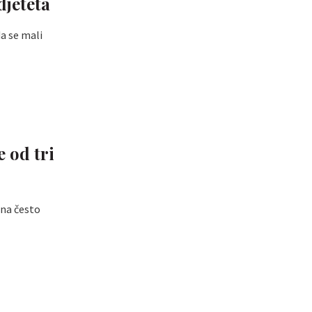
djeteta
da se mali
 od tri
ona često