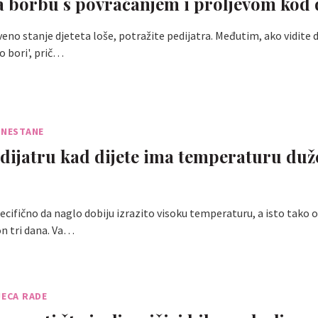
za borbu s povraćanjem i proljevom kod 
veno stanje djeteta loše, potražite pedijatra. Međutim, ako vidite 
o bori', prič…
 NESTANE
dijatru kad dijete ima temperaturu duže
pecifično da naglo dobiju izrazito visoku temperaturu, a isto tako 
n tri dana. Va…
JECA RADE