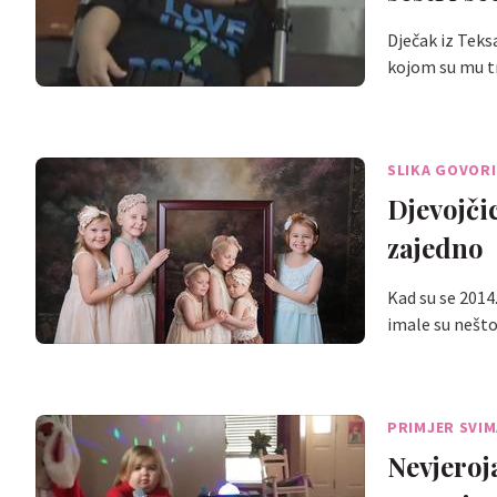
Dječak iz Teks
kojom su mu 
SLIKA GOVORI
Djevojči
zajedno
Kad su se 2014.
imale su nešt
PRIMJER SVIM
Nevjeroj