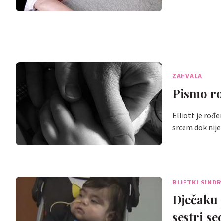
ZAHVALA
Pismo ro
Elliott je rođ
srcem dok nij
RIJETKI SIND
Dječaku 
sestri s