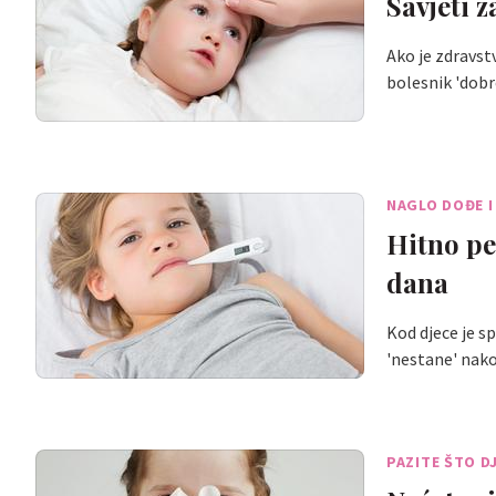
Savjeti 
Ako je zdravst
bolesnik 'dobr
NAGLO DOĐE I
Hitno pe
dana
Kod djece je s
'nestane' nako
PAZITE ŠTO D