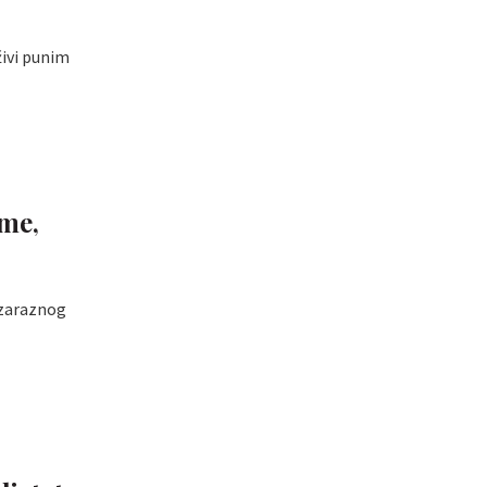
živi punim
eme,
g zaraznog