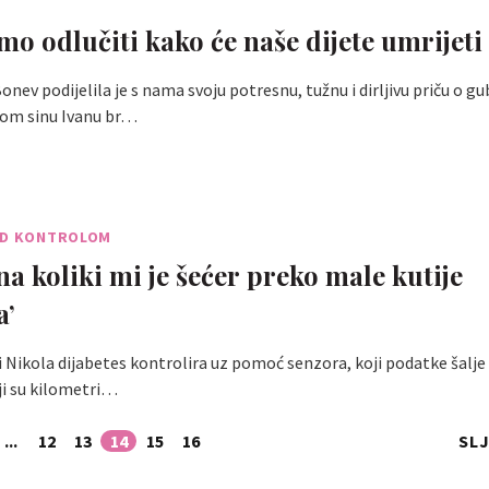
T
mo odlučiti kako će naše dijete umrijeti
nev podijelila je s nama svoju potresnu, tužnu i dirljivu priču o gu
nom sinu Ivanu br…
OD KONTROLOM
a koliki mi je šećer preko male kutije
’
Nikola dijabetes kontrolira uz pomoć senzora, koji podatke šalje 
ji su kilometri…
...
12
13
14
15
16
SL