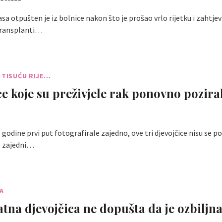
asa otpušten je iz bolnice nakon što je prošao vrlo rijetku i zahtje
transplanti…
 TISUĆU RIJE…
ce koje su preživjele rak ponovno pozira
 godine prvi put fotografirale zajedno, ove tri djevojčice nisu se po
o zajedni…
A
atna djevojčica ne dopušta da je ozbiljna