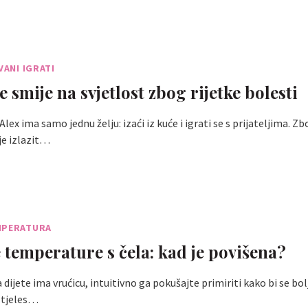
VANI IGRATI
 smije na svjetlost zbog rijetke bolesti
ex ima samo jednu želju: izaći iz kuće i igrati se s prijateljima. Zb
je izlazit…
MPERATURA
 temperature s čela: kad je povišena?
 dijete ima vrućicu, intuitivno ga pokušajte primiriti kako bi se bol
i tjeles…