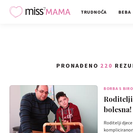
TRUDNOĆA
BEBA
PRONAĐENO
220
REZU
BORBA S BIR
Roditelj
bolesna!
Roditelji djece
kompliciranom