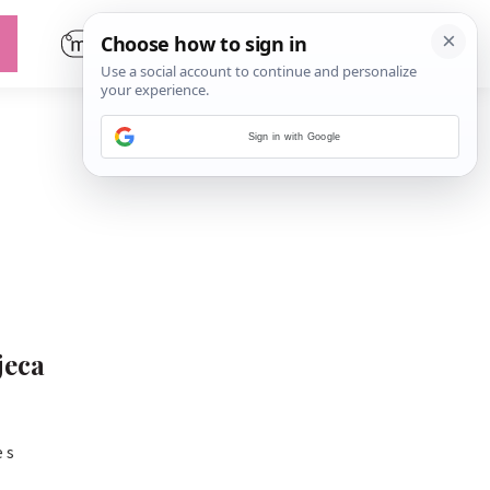
Sign in with Google
jeca
 s