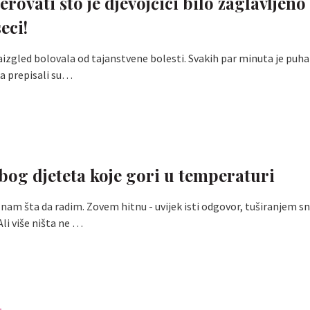
erovati što je djevojčici bilo zaglavljen
eci!
naizgled bolovala od tajanstvene bolesti. Svakih par minuta je puha
ka prepisali su…
bog djeteta koje gori u temperaturi
nam šta da radim. Zovem hitnu - uvijek isti odgovor, tuširanjem sn
li više ništa ne …