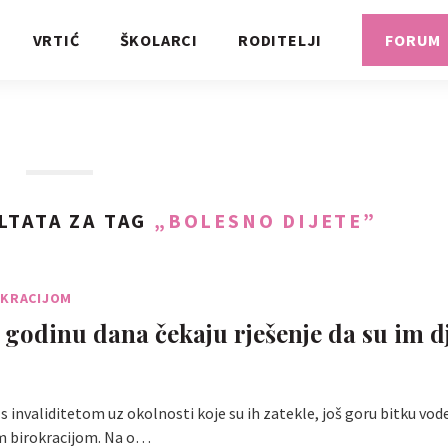
VRTIĆ
ŠKOLARCI
RODITELJI
FORUM
LTATA ZA TAG
„BOLESNO DIJETE”
OKRACIJOM
i godinu dana čekaju rješenje da su im d
 s invaliditetom uz okolnosti koje su ih zatekle, još goru bitku vode
 birokracijom. Na o…