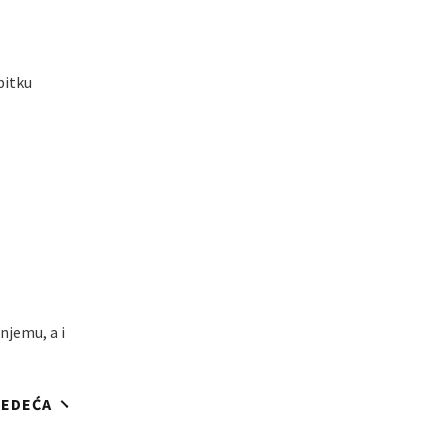
bitku
njemu, a i
JEDEĆA