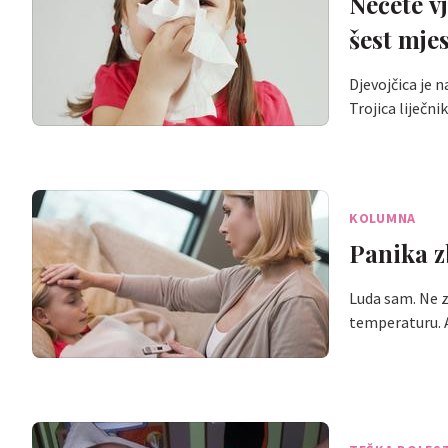
Nećete vj
šest mjes
Djevojčica je 
Trojica liječni
KOLUMNA
Panika z
Luda sam. Ne z
temperaturu. A