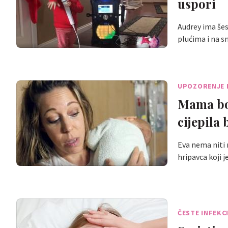
uspori
Audrey ima šes
plućima i na s
UPOZORENJE 
Mama bol
cijepila 
Eva nema niti 
hripavca koji
ČESTE INFEKC