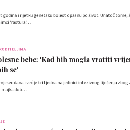
t godina i rijetku genetsku bolest opasnu po život. Unatoč tome, 
nimci 'rastura'…
RODITELJIMA
esne bebe: 'Kad bih mogla vratiti vrij
bih se'
mjesec dana i već je tri tjedna na jedinici intezivnog liječenja zbo
 je majka dob…
IJE