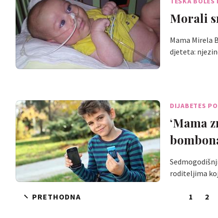
TEŠKA BOLES
Morali s
Mama Mirela Bo
djeteta: njezi
DIJABETES P
‘Mama zn
bombona
Sedmogodišnji 
roditeljima ko
PRETHODNA
1
2