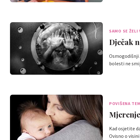
SAMO SE ŽELI 
Dječak ne
Osmogodišnji Al
bolesti ne smi
POVIŠENA TE
Mjerenje
Kad osjetite da
Ovisno o visin