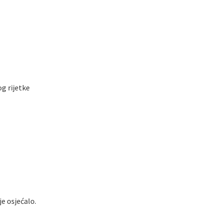
og rijetke
je osjećalo.