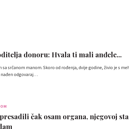
ditelja donoru: Hvala ti mali anđele...
en sa srčanom manom. Skoro od rođenja, dvije godine, živio je s m
e nađen odgovaraj…
ROM
presadili čak osam organa, njegovoj sta
edam