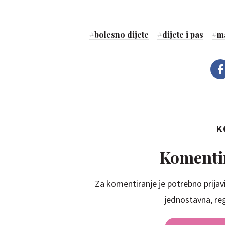
#
bolesno dijete
#
dijete i pas
#
m
K
Komentir
Za komentiranje je potrebno prijavi
jednostavna, regi