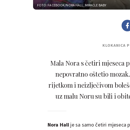
FOTO: FACEBOOK/NORA HALL, MIRACLE BABY
KLOKANICA 
Mala Nora s četiri mjeseca pr
nepovratno oštetio mozak. 
rijetkom i neizlječivom bolešć
uz malu Noru su bili i obit
Nora Hall
je
sa samo četiri mjeseca p