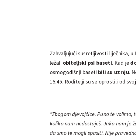
Zahvaljujući susretljivosti liječnika, 
ležali
obiteljski psi baseti
. Kad je
do
osmogodišnji baseti
bili su uz nju
. N
15.45. Roditelji su se oprostili od s
"Zbogom djevojčice. Puno te volimo, 
koliko nam nedostaješ. Jako nam je žao
da smo te mogli spasiti. Nije pravedn