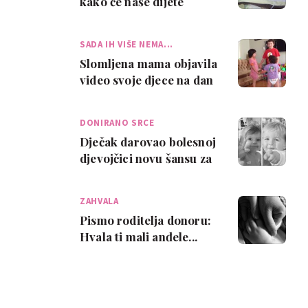
kako će naše dijete
umrijeti
SADA IH VIŠE NEMA...
Slomljena mama objavila
video svoje djece na dan
njihovog pogreba
DONIRANO SRCE
Dječak darovao bolesnoj
djevojčici novu šansu za
život
ZAHVALA
Pismo roditelja donoru:
Hvala ti mali anđele...