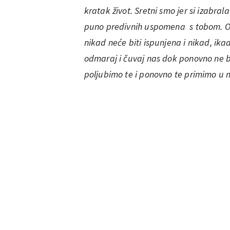
kratak život. Sretni smo jer si izabra
puno predivnih uspomena s tobom. Ost
nikad neće biti ispunjena i nikad, ikad
odmaraj i čuvaj nas dok ponovno ne b
poljubimo te i ponovno te primimo u 