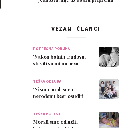
VEZANI ČLANCI
POTRESNA PORUKA
'Nakon bolnih trudova,
stavili su mi na prsa
prekrasnu, ali beživotnu
bebu'
TEŠKA ODLUKA
'Nismo imali srca
nerođenu kćer osuditi
na smrt'
TEŠKA BOLEST
Morali smo odlučiti