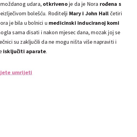
on moždanog udara,
otkriveno
je da je Nora
rođena s
 neizlječivom bolešću. Roditelji
Mary i John Hall
četiri
ora je bila u bolnici u
medicinski induciranoj komi
 mogla sama disati i nakon mjesec dana, mozak joj se
ečnici su zaključili da ne mogu ništa više napraviti i
će
isključiti aparate
.
jete umrijeti