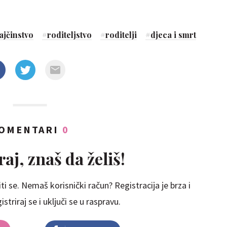
ajčinstvo
#
roditeljstvo
#
roditelji
#
djeca i smrt
OMENTARI
0
aj, znaš da želiš!
ti se. Nemaš korisnički račun? Registracija je brza i
striraj se i uključi se u raspravu.