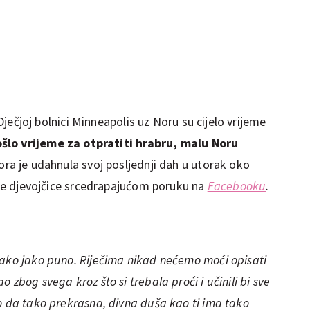
u Dječjoj bolnici Minneapolis uz Noru su cijelo vrijeme
šlo vrijeme za otpratiti hrabru, malu Noru
ora je udahnula svoj posljednji dah u utorak oko
voje djevojčice srcedrapajućom poruku na
Facebooku
.
tako jako puno. Riječima nikad nećemo moći opisati
 zbog svega kroz što si trebala proći i učinili bi sve
o da tako prekrasna, divna duša kao ti ima tako