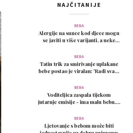
NAJČITANIJE
BEBA
Alergije na sunce kod djece mogu
se javiti u više varijanti, a neke
zahtijevaju…
BEBA
Tatin trik za smirivanje uplakane
bebe postao je viralan: 'Radi svaki
put!'
BEBA
Voditeljica zaspala tijekom
jutarnje emisije - ima malu bebu, a
snimka je urneb…
BEBA
Ljetovanje s bebom može biti
jednostavnije uz dobru pripremu