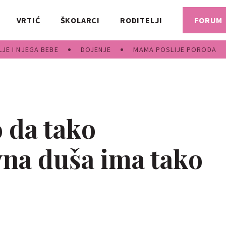
VRTIĆ
ŠKOLARCI
RODITELJI
FORUM
JE I NJEGA BEBE
DOJENJE
MAMA POSLIJE PORODA
 da tako
vna duša ima tako