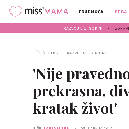
TRUDNOĆA
BEBA
RAZVOJ U 1. GODINI
ZDRAVL
BEBA
RAZVOJ U 1. GODINI
'Nije pravedno
prekrasna, di
kratak život'
PIŠE
SANJA MILER
05. SVIBNJA 2016.