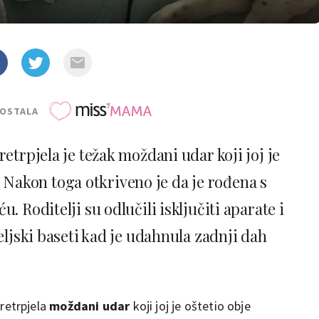
POSTALA
etrpjela je težak moždani udar koji joj je
Nakon toga otkriveno je da je rođena s
u. Roditelji su odlučili isključiti aparate i
eljski baseti kad je udahnula zadnji dah
retrpjela
moždani udar
koji joj je oštetio obje