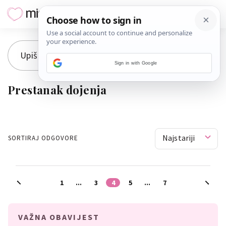
Sign in with Google
Prestanak dojenja
Najstariji
SORTIRAJ ODGOVORE
1
...
3
4
5
...
7
VAŽNA OBAVIJEST