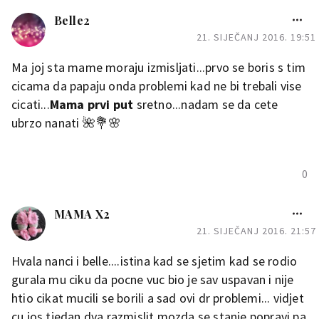
bi on morao sam drzati glavu
Belle2
ako zeli sisati naravno to sam
21. SIJEČANJ 2016. 19:51
radila tek kada je bio premoren
Ma joj sta mame moraju izmisljati...prvo se boris s tim
jer sam racunala da ce mu
cicama da papaju onda problemi kad ne bi trebali vise
dosaditi boriti se sa sisom i da
cicati...
Mama prvi put
sretno...nadam se da cete
ce odluciti sam bez nje
ubrzo nanati 🌺💐🌸
zaspati..nakon dosta pokusaja
i par dana prvi put se
odmaknuo sam od sise i
0
zaspao vec umoran od stalne
borbe da dode do nje ..tako se
MAMA X2
to nastavilo narednih 10ak
21. SIJEČANJ 2016. 21:57
dana malo je sisao pa bi pred
kraj ipak se odmaknuo i zaspao
Hvala nanci i belle....istina kad se sjetim kad se rodio
bez sise u ustima..naravno da
gurala mu ciku da pocne vuc bio je sav uspavan i nije
je u to vrijeme puno bolje
htio cikat mucili se borili a sad ovi dr problemi... vidjet
spavao jer nije zaspao sa sisom
cu jos tjedan dva razmislit mozda se stanje popravi pa