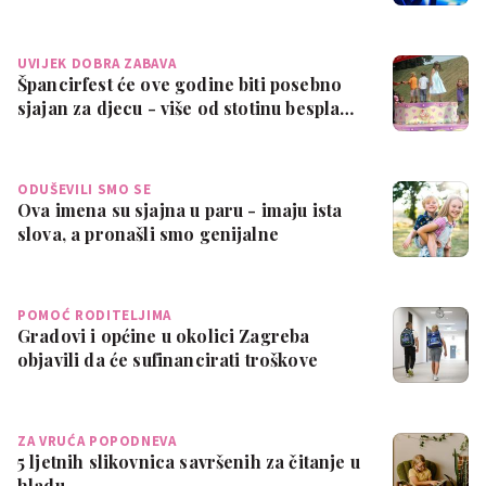
UVIJEK DOBRA ZABAVA
Špancirfest će ove godine biti posebno
sjajan za djecu - više od stotinu bespla…
ODUŠEVILI SMO SE
Ova imena su sjajna u paru - imaju ista
slova, a pronašli smo genijalne
kombina…
POMOĆ RODITELJIMA
Gradovi i općine u okolici Zagreba
objavili da će sufinancirati troškove
školov…
ZA VRUĆA POPODNEVA
5 ljetnih slikovnica savršenih za čitanje u
hladu