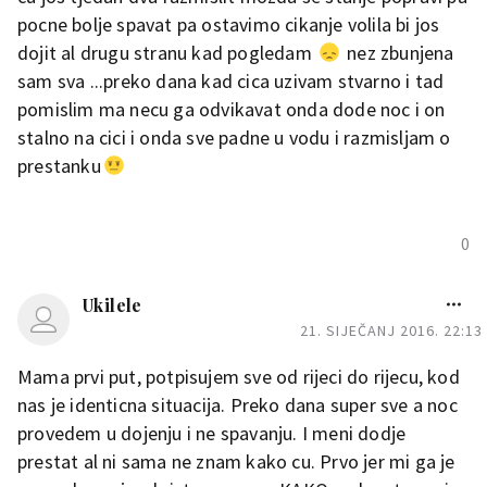
i kad bi se u noci budio samo bi
pocne bolje spavat pa ostavimo cikanje volila bi jos
se okrenuo na drugu
dojit al drugu stranu kad pogledam
nez zbunjena
stranu..nako tih 10ak dana sam
sam sva ...preko dana kad cica uzivam stvarno i tad
odlucila umornog ga odvesti u
pomislim ma necu ga odvikavat onda dode noc i on
krevet i lec sa njim ali sam si
stalno na cici i onda sve padne u vodu i razmisljam o
dojke prekrivala dekom da mu
prestanku
nebudu bas dostupne upocetku
se malo bunio ali je vec par
0
dana nakon sto sam pocela sa
takvim uspavljivanjem sam
zaspao uz povremeno drzanje
Ukilele
sise rukom cisto da zna da
21. SIJEČANJ 2016. 22:13
sam tu..sad hoce li ta metoda
Mama prvi put, potpisujem sve od rijeci do rijecu, kod
upaliti i kod vas neznam ali evo
nas je identicna situacija. Preko dana super sve a noc
to ti je iskustvo mame koja je
provedem u dojenju i ne spavanju. I meni dodje
3 godine dojila mozda je tvoj
prestat al ni sama ne znam kako cu. Prvo jer mi ga je
jos premalen da bi to sve