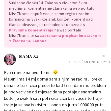
Sukladno članku 94. Zakona o elektroničkim
medijima, komentiranje članaka na web portalu
Miss7Mama dopušteno je samo registriranim
korisnicima. Svaki korisnik koji želi komentirati
članke obvezan je prethodno se upoznati s
Pravilima komentiranja
na web portalu
Miss7Mama te sa
zabranama propisanim stavkom
2. članka 94. Zakona.
MAMA X2
21. SIJEČANJ 2016. 12:13
Evo i mene na ovoj temi...
Maleni ima 14 mj doma sam s njim ne radim ...preko
dana ne trazi cicu precesto kad trazi dam mu problem
je noc vec vise od mjesec dana postaje nenormalno
budenje svakih sat i pol i cica cica bas vuce i to traje
traje ja se ava iskrivim ....onda do jutra 1000000 puta