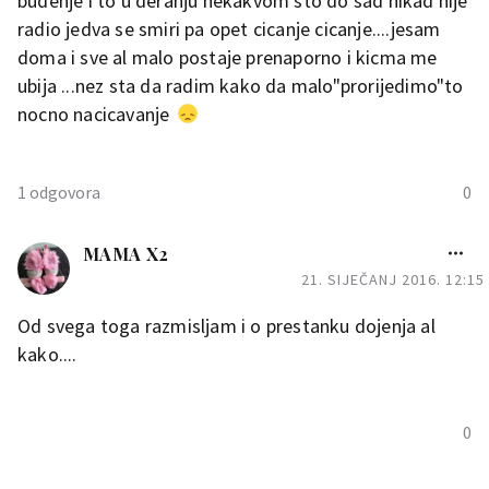
budenje i to u deranju nekakvom sto do sad nikad nije
radio jedva se smiri pa opet cicanje cicanje....jesam
doma i sve al malo postaje prenaporno i kicma me
ubija ...nez sta da radim kako da malo"prorijedimo"to
nocno nacicavanje
1 odgovora
0
nanci
MAMA X2
21. SIJEČANJ 2016. 12:15
evo da te utjesim i mi smo
imali takvih situacija..naucio se
Od svega toga razmisljam i o prestanku dojenja al
spavati na sisi i nisam ga znala
kako....
drugacije uspavati.. nakon
nekog vremena probala sam
ovo:kad god bi trazio sisu dala
0
bi mu je ali bi spustila ruku na
kojoj mu je glava bila tako da