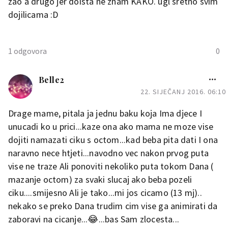
zao a drugo jer doista ne znam KAKO. ugl sretno svim
povezao neznam ali evo ja
dojilicama :D
nisam htjela ici onom
metodom da odem negdje na
3 dana ili slicno i ova mi se
1 odgovora
0
ucinila najblazom..dakle das
MAMA X2
mu sisu ali mu malo otezas
Belle2
cijelo sisanje..ko zna mozda ce
22. SIJEČANJ 2016. 06:10
i njemu dosaditi boriti se sa
Ukilele
sisanjem kako god sretno ti
Drage mame, pitala ja jednu baku koja Ima djece I
bilo..
unucadi ko u prici...kaze ona ako mama ne moze vise
Mama prvi put, potpisujem sve od
dojiti namazati ciku s octom...kad beba pita dati I ona
rijeci do rijecu, kod nas je identicna
naravno nece htjeti...navodno vec nakon prvog puta
situacija. Preko dana super sve a
0
vise ne traze Ali ponoviti nekoliko puta tokom Dana (
noc provedem u dojenju i ne
mazanje octom) za svaki slucaj ako beba pozeli
spavanju. I meni dodje prestat al ni
Uh bas mi zao da nas jos ima
sama ne znam kako cu. Prvo jer mi
ciku....smijesno Ali je tako...mi jos cicamo (13 mj)..
takvih
koliko ste stari ?
ga je zao a drugo jer doista ne znam
nekako se preko Dana trudim cim vise ga animirati da
KAKO. ugl sretno svim dojilicama :D
zaboravi na cicanje...😂...bas Sam zlocesta...