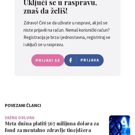
Uključi se u raspravu,
smisla kad kuzi da sam ja to
znaš da želiš!
stavila..luka je jako cesto siso i
po danu i po noci..ja sam
Zdravo! Čini se da uživate u raspravi, ali još se
pogrijesila jer sam ga naucila
niste prijavili na račun. Nemaš korisnički račun?
da za svaku utjehu dobije sisu
Registracija je brza i jednostavna, registriraj se
lakse mi je sad kad dode i
i uključi se u raspravu.
pomazimo se i popricamo a
vidim da i njemu to bolje pase
PRIJAVA
PRIJAVI SE
0
POVEZANI ČLANCI
VAŽNA ODLUKA
Meta dužna platiti 567 milijuna dolara za
fond za mentalno zdravlje tinejdžera