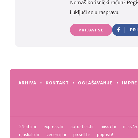
Nemaš korisnički račun? Regist
i uključi se u raspravu.
PR
PRIJAVI SE
ARHIVA
KONTAKT
OGLAŠAVANJE
IMPR
24sata.hr
express.hr
autostart.hr
miss7.hr
miss7zd
njuskalo.hr
vecernji.hr
pixsell.hr
popusti!