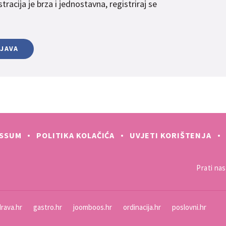
racija je brza i jednostavna, registriraj se
IJAVA
ESSUM
POLITIKA KOLAČIĆA
UVJETI KORIŠTENJA
Prati nas 
rava.hr
gastro.hr
joomboos.hr
ordinacija.hr
poslovni.hr