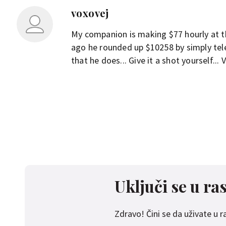
voxovej
My companion is making $77 hourly at t
ago he rounded up $10258 by simply tel
that he does... Give it a shot yourself... V
Uključi se u ra
Zdravo! Čini se da uživate u ras