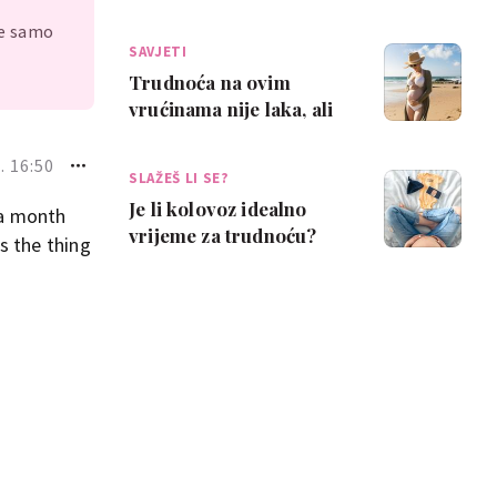
demencije kod djeteta
je samo
kasnije u ži…
SAVJETI
Trudnoća na ovim
vrućinama nije laka, ali
ovi savjeti mogu ti
pomoći
. 16:50
SLAŽEŠ LI SE?
Je li kolovoz idealno
 a month
vrijeme za trudnoću?
s the thing
Neke mame kažu da je
pun pogodak