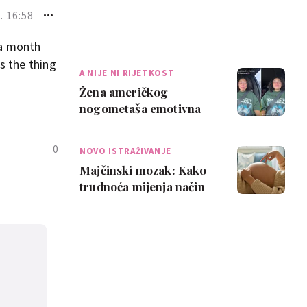
. 16:58
 a month
s the thing
A NIJE NI RIJETKOST
Žena američkog
nogometaša emotivna
nakon trudničke
nezgode: 'Najveća
0
NOVO ISTRAŽIVANJE
sramota ik…
Majčinski mozak: Kako
trudnoća mijenja način
na koji mislimo i
osjećamo