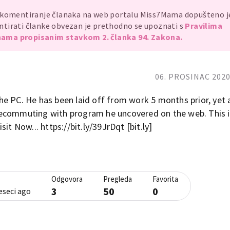
, komentiranje članaka na web portalu Miss7Mama dopušteno 
mentirati članke obvezan je prethodno se upoznati s
Pravilima
ama propisanim stavkom 2. članka 94. Zakona.
06. PROSINAC 2020
he PC. He has been laid off from work 5 months prior, yet
ecommuting with program he uncovered on the web. This i
isit Now... https://bit.ly/39JrDqt [bit.ly]
Odgovora
Pregleda
Favorita
3
50
0
eseci ago