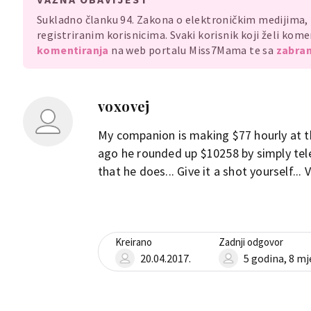
Sukladno članku 94. Zakona o elektroničkim medijima
registriranim korisnicima. Svaki korisnik koji želi ko
komentiranja
na web portalu Miss7Mama te sa
zabran
voxovej
My companion is making $77 hourly at t
ago he rounded up $10258 by simply tel
that he does... Give it a shot yourself... V
Kreirano
Zadnji odgovor
20.04.2017.
5 godina, 8 mj