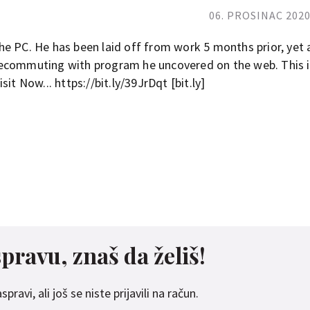
06. PROSINAC 2020
he PC. He has been laid off from work 5 months prior, yet
ecommuting with program he uncovered on the web. This i
isit Now... https://bit.ly/39JrDqt [bit.ly]
spravu, znaš da želiš!
pravi, ali još se niste prijavili na račun.