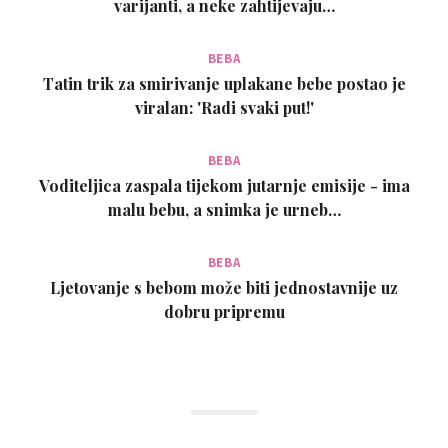
varijanti, a neke zahtijevaju…
BEBA
Tatin trik za smirivanje uplakane bebe postao je
viralan: 'Radi svaki put!'
BEBA
Voditeljica zaspala tijekom jutarnje emisije - ima
malu bebu, a snimka je urneb…
BEBA
Ljetovanje s bebom može biti jednostavnije uz
dobru pripremu