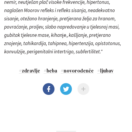
nemir, neutješan plač visoke frekvencije, hipertonus,
naglašen Moorov refleks i refleks sisanja, neadekvatno
sisanje, otežano hranjenje, pretjerana želja za hranom,
povraćanje, proljev, slabo napredovanje u tjelesnoj masi,
gubitak tjelesne mase, kihan
je,
kašljanje, pretjerano
znojenje, tahikardija, tahipnea, hipertenzija, opistotonus,
konvulzije, perigenitalni intertrigo, subfertilitet."
#
zdravlje
#
beba
#
novorođenče
#
ljubav