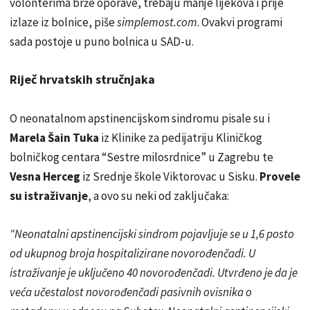
volonterima brže oporave, trebaju manje lijekova i prije
izlaze iz bolnice, piše
simplemost.com
. Ovakvi programi
sada postoje u puno bolnica u SAD-u.
Riječ hrvatskih stručnjaka
O neonatalnom apstinencijskom sindromu pisale su i
Marela Šain Tuka
iz Klinike za pedijatriju Kliničkog
bolničkog centara “Sestre milosrdnice” u Zagrebu te
Vesna Herceg
iz Srednje škole Viktorovac u Sisku.
Provele
su istraživanje
, a ovo su neki od zaključaka:
"Neonatalni apstinencijski sindrom pojavljuje se u 1,6 posto
od ukupnog broja hospitalizirane novorođenčadi. U
istraživanje je uključeno 40 novorođenčadi. Utvrđeno je da je
veća učestalost novorođenčadi pasivnih ovisnika o