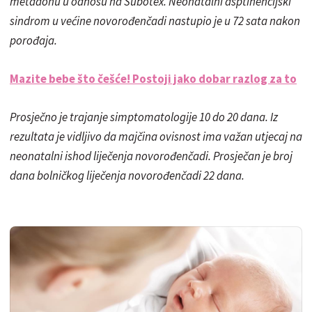
metadonu u odnosu na Subotex. Neonatalni asptinencijski
sindrom u većine novorođenčadi nastupio je u 72 sata nakon
porođaja.
Mazite bebe što češće! Postoji jako dobar razlog za to
Prosječno je trajanje simptomatologije 10 do 20 dana. Iz
rezultata je vidljivo da majčina ovisnost ima važan utjecaj na
neonatalni ishod liječenja novorođenčadi. Prosječan je broj
dana bolničkog liječenja novorođenčadi 22 dana.