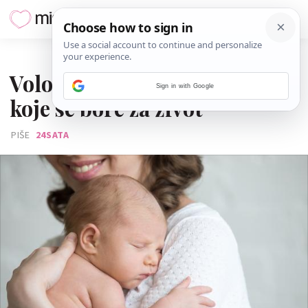
05. VELJAČE 2017.
Volonteri grle i maze bebe
Sign in with Google
koje se bore za život
PIŠE
24SATA