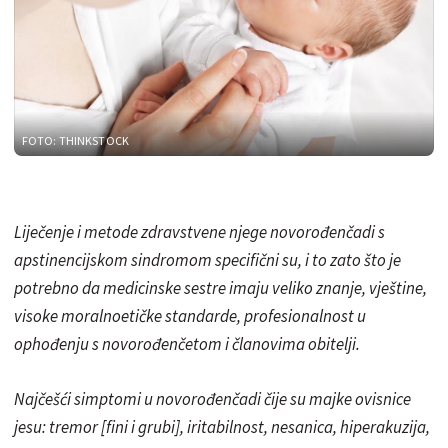
FOTO: THINKSTOCK
Liječenje i metode zdravstvene njege novorođenčadi s
apstinencijskom sindromom specifični su, i to zato što je
potrebno da medicinske sestre imaju veliko znanje, vještine,
visoke moralnoetičke standarde, profesionalnost u
ophođenju s novorođenčetom i članovima obitelji.
Najčešći simptomi u novorođenčadi čije su majke ovisnice
jesu: tremor [fini i grubi], iritabilnost, nesanica, hiperakuzija,