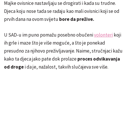
Majke ovisnice nastavljaju se drogirati i kada su trudne.
Djeca koju nose tada se rađaju kao mali ovisnici koji se od
prvih dana na ovom svijetu
bore da prežive.
U SAD-u im puno pomažu posebno obučeni
volonteri
koji
ih grle i maze što je više moguće, a što je ponekad
presudno za njihovo preživljavanje. Naime, stručnjaci kažu
kako ta djeca jako pate dok prolaze
proces odvikavanja
od droge
i da je, nažalost, takvih slučajeva sve više.