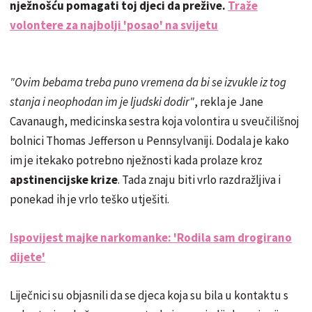
nježnošću pomagati toj djeci da prežive.
Traže
volontere za najbolji 'posao' na svijetu
"Ovim bebama treba puno vremena da bi se izvukle iz tog
stanja i neophodan im je ljudski dodir"
, rekla je Jane
Cavanaugh, medicinska sestra koja volontira u sveučilišnoj
bolnici Thomas Jefferson u Pennsylvaniji. Dodala je kako
im je itekako potrebno nježnosti kada prolaze kroz
apstinencijske krize
. Tada znaju biti vrlo razdražljiva i
ponekad ih je vrlo teško utješiti.
Ispovijest majke narkomanke: 'Rodila sam drogirano
dijete'
Liječnici su objasnili da se djeca koja su bila u kontaktu s