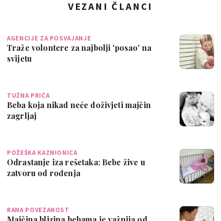
VEZANI ČLANCI
AGENCIJE ZA POSVAJANJE
Traže volontere za najbolji 'posao' na
svijetu
TUŽNA PRIČA
Beba koja nikad neće doživjeti majčin
zagrljaj
POŽEŠKA KAZNIONICA
Odrastanje iza rešetaka: Bebe žive u
zatvoru od rođenja
RANA POVEZANOST
Majčina blizina bebama je važnija od