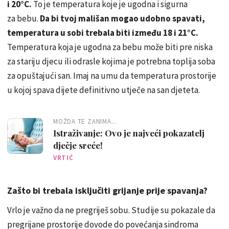
i 20°C.
To je temperatura koje je ugodna i sigurna
za bebu.
Da bi tvoj mališan mogao udobno spavati,
temperatura u sobi trebala biti između 18 i 21°C.
Temperatura koja je ugodna za bebu može biti pre niska
za stariju djecu ili odrasle kojima je potrebna toplija soba
za opuštajući san. Imaj na umu da temperatura prostorije
u kojoj spava dijete definitivno utječe na san djeteta.
MOŽDA TE ZANIMA...
Istraživanje: Ovo je najveći pokazatelj
dječje sreće!
VRTIĆ
Zašto bi trebala isključiti grijanje prije spavanja?
Vrlo je važno da ne pregriješ sobu. Studije su pokazale da
pregrijane prostorije dovode do povećanja sindroma