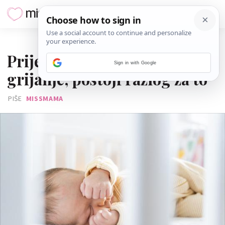
10. SIJEČNJA 2026.
Prije spavanja uvijek ugasi
Sign in with Google
grijanje, postoji razlog za to
PIŠE
MISSMAMA