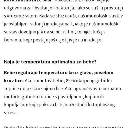
odgovorna za "hvatanje" bakterija, lako se suši u prostoriji
s vrućim zrakom. Kada se sluz osuši, naš imunološki sustav
je oslabljen i skloniji infekcijama. I, iako je naš imunološki
sustav dovoljno jak da se nosi s tim, to nije slučaj s
bebama, koje postaju još osjetljivije na infekcije.
Koja je temperatura optimalna za bebe?
Bebe reguliraju temperaturu kroz glavu, posebno
kroz lice.
Ako zamotaš bebu, 85% ukupnog gubitka
topline dolazi kroz njeno lice. Ako ograničiš ovu normalnu
metodu gubitka topline s posteljinom, kapom ili
kapuljačom koja pokriva lice, može doći do toplinskog
stresa.