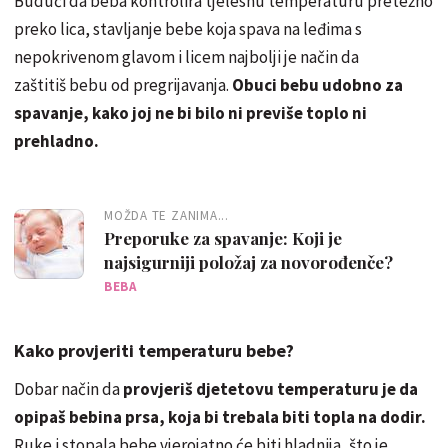
Budući da beba kontrolira tjelesnu temperaturu pretežno
preko lica, stavljanje bebe koja spava na leđima s
nepokrivenom glavom i licem najbolji je način da
zaštitiš bebu od pregrijavanja.
Obuci bebu udobno za
spavanje, kako joj ne bi bilo ni previše toplo ni
prehladno.
MOŽDA TE ZANIMA...
Preporuke za spavanje: Koji je
najsigurniji položaj za novorođenče?
BEBA
Kako provjeriti temperaturu bebe?
Dobar način da
provjeriš djetetovu temperaturu je da
opipaš bebina prsa, koja bi trebala biti topla na dodir.
Ruke i stopala bebe vjerojatno će biti hladnija, što je