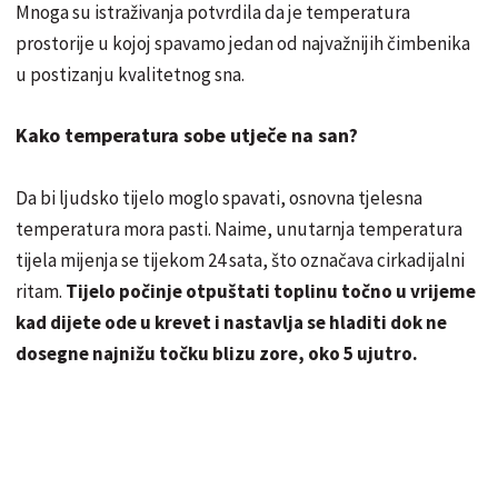
Mnoga su istraživanja potvrdila da je temperatura
prostorije u kojoj spavamo jedan od najvažnijih čimbenika
u postizanju kvalitetnog sna.
Kako temperatura sobe utječe na san?
Da bi ljudsko tijelo moglo spavati, osnovna tjelesna
temperatura mora pasti. Naime, unutarnja temperatura
tijela mijenja se tijekom 24 sata, što označava cirkadijalni
ritam.
Tijelo počinje otpuštati toplinu točno u vrijeme
kad dijete ode u krevet i nastavlja se hladiti dok ne
dosegne najnižu točku blizu zore, oko 5 ujutro.