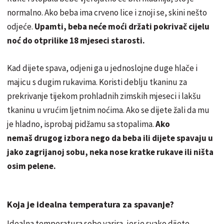
normalno. Ako beba ima crveno lice i znoji se, skini nešto
odjeće.
Upamti, beba neće moći držati pokrivač cijelu
noć do otprilike 18 mjeseci starosti.
Kad dijete spava, odjeni ga u jednoslojne duge hlače i
majicu s dugim rukavima. Koristi deblju tkaninu za
prekrivanje tijekom prohladnih zimskih mjeseci i lakšu
tkaninu u vrućim ljetnim noćima. Ako se dijete žali da mu
je hladno, isprobaj pidžamu sa stopalima.
Ako
nemaš drugog izbora nego da beba ili dijete spavaju u
jako zagrijanoj sobu, neka nose kratke rukave ili ništa
osim pelene.
Koja je idealna temperatura za spavanje?
Idealna temperatura sobe varira, jer je svako dijete