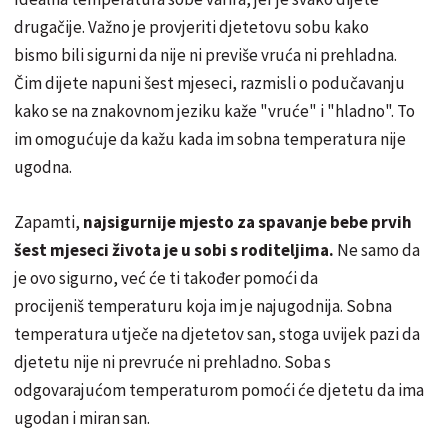
drugačije. Važno je provjeriti djetetovu sobu kako
bismo bili sigurni da nije ni previše vruća ni prehladna.
Čim dijete napuni šest mjeseci, razmisli o podučavanju
kako se na znakovnom jeziku kaže "vruće" i "hladno". To
im omogućuje da kažu kada im sobna temperatura nije
ugodna.
Zapamti,
najsigurnije mjesto za spavanje bebe prvih
šest mjeseci života je u sobi s roditeljima.
Ne samo da
je ovo sigurno, već će ti također pomoći da
procijeniš temperaturu koja im je najugodnija. Sobna
temperatura utječe na djetetov san, stoga uvijek pazi da
djetetu nije ni prevruće ni prehladno. Soba s
odgovarajućom temperaturom pomoći će djetetu da ima
ugodan i miran san.