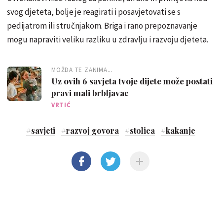
svog djeteta, bolje je reagirati i posavjetovati se s
pedijatrom ili stručnjakom. Briga i rano prepoznavanje
mogu napraviti veliku razliku u zdravlju i razvoju djeteta.
MOŽDA TE ZANIMA...
Uz ovih 6 savjeta tvoje dijete može postati
pravi mali brbljavac
VRTIĆ
#
savjeti
#
razvoj govora
#
stolica
#
kakanje