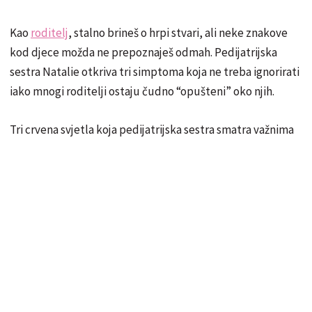
Kao
roditelj
, stalno brineš o hrpi stvari, ali neke znakove
kod djece možda ne prepoznaješ odmah. Pedijatrijska
sestra Natalie otkriva tri simptoma koja ne treba ignorirati
iako mnogi roditelji ostaju čudno “opušteni” oko njih.
Tri crvena svjetla koja pedijatrijska sestra smatra važnima