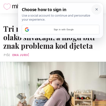
17. VELJAČE 2026.
Tri navike koje roditelji
Sign in with Google
olako shvaćaju, a mogu biti
znak problema kod djeteta
PIŠE
EMA JURIĆ