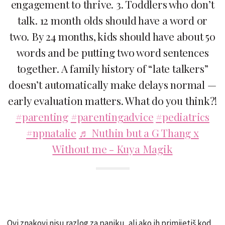
engagement to thrive. 3. Toddlers who don’t
talk. 12 month olds should have a word or
two. By 24 months, kids should have about 50
words and be putting two word sentences
together. A family history of “late talkers”
doesn’t automatically make delays normal —
early evaluation matters. What do you think?!
#parenting
#parentingadvice
#pediatrics
#npnatalie
♬ Nuthin but a G Thang x
Without me - Kuya Magik
Ovi znakovi nisu razlog za paniku, ali ako ih primijetiš kod