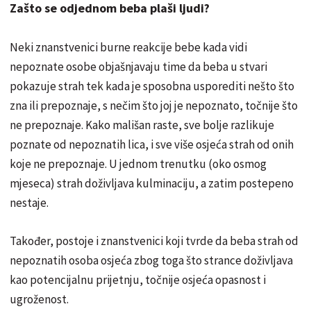
Zašto se odjednom beba plaši ljudi?
Neki znanstvenici burne reakcije bebe kada vidi
nepoznate osobe objašnjavaju time da beba u stvari
pokazuje strah tek kada je sposobna usporediti nešto što
zna ili prepoznaje, s nečim što joj je nepoznato, točnije što
ne prepoznaje. Kako mališan raste, sve bolje razlikuje
poznate od nepoznatih lica, i sve više osjeća strah od onih
koje ne prepoznaje. U jednom trenutku (oko osmog
mjeseca) strah doživljava kulminaciju, a zatim postepeno
nestaje.
Također, postoje i znanstvenici koji tvrde da beba strah od
nepoznatih osoba osjeća zbog toga što strance doživljava
kao potencijalnu prijetnju, točnije osjeća opasnost i
ugroženost.