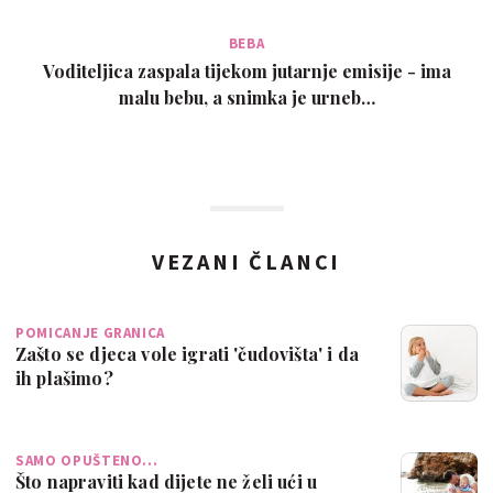
BEBA
Voditeljica zaspala tijekom jutarnje emisije - ima
malu bebu, a snimka je urneb…
VEZANI ČLANCI
POMICANJE GRANICA
Zašto se djeca vole igrati 'čudovišta' i da
ih plašimo?
SAMO OPUŠTENO...
Što napraviti kad dijete ne želi ući u