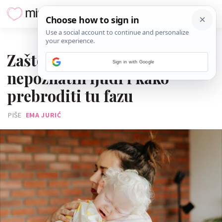
01. KOLOVOZA 2025.
Zašto se beba najednom boji
Sign in with Google
nepoznatih ljudi i kako
prebroditi tu fazu
PIŠE
EMA JURIĆ