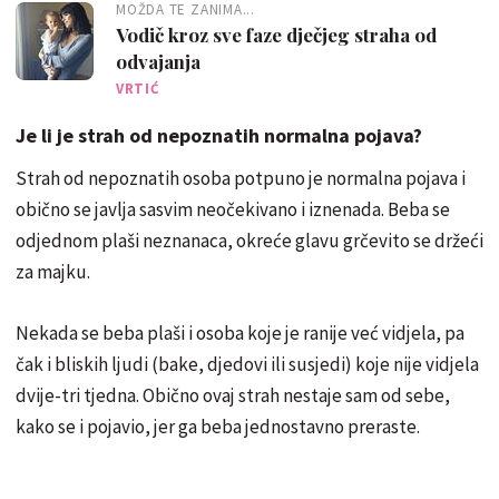
MOŽDA TE ZANIMA...
Vodič kroz sve faze dječjeg straha od
odvajanja
VRTIĆ
Je li je strah od nepoznatih normalna pojava?
Strah od nepoznatih osoba potpuno je normalna pojava i
obično se javlja sasvim neočekivano i iznenada. Beba se
odjednom plaši neznanaca, okreće glavu grčevito se držeći
za majku.
Nekada se beba plaši i osoba koje je ranije već vidjela, pa
čak i bliskih ljudi (bake, djedovi ili susjedi) koje nije vidjela
dvije-tri tjedna. Obično ovaj strah nestaje sam od sebe,
kako se i pojavio, jer ga beba jednostavno preraste.