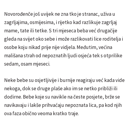
Novorođenče još uvijek ne zna tko je stranac, uživa u
zagrljajima, osmijesima, i rijetko kad razlikuje zagrljaj
mame, tate ili tetke. S tri mjeseca beba već drugačije
gleda na svijet oko sebe i može razlikovati lice roditelja i
osobe koju nikad prije nije vidjela. Međutim, većina
mališana strah od nepoznatih ljudi osjeća tek s otprilike
sedam, osam mjeseci.
Neke bebe su osjetljivije i burnije reagiraju već kada vide
nekoga, dok se druge plaše ako im se netko približi ili
dodirne. Bebe koje su navikle na česte posjete, brže se
navikavaju i lakše prihvaćaju nepoznata lica, pa kod njih
ova faza obično veoma kratko traje.