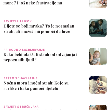
more? I još neke frustracije na
godišnje…
SAVJETI I TRIKOVI
Dijete se boji mraka? To je normalan
strah, ali možeš mu pomoći da brže
prođe
PRIRODNO SAZRIJEVANJE
Kako bebi olakšati strah od odvajanja i
nepoznatih ljudi?
ZAŠTO SE JAVLJAJU?
Noćna mora i noćni strah: Koje su
razlike i kako pomoći djetetu
SAVJETI STRUČNJAKA