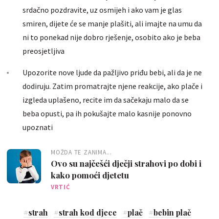
srdačno pozdravite, uz osmijeh i ako vam je glas
smiren, dijete će se manje plašiti, ali imajte na umu da
ni to ponekad nije dobro rješenje, osobito ako je beba
preosjetljiva
Upozorite nove ljude da pažljivo priđu bebi, ali da je ne
dodiruju. Zatim promatrajte njene reakcije, ako plače i
izgleda uplašeno, recite im da sačekaju malo da se
beba opusti, pa ih pokušajte malo kasnije ponovno
upoznati
MOŽDA TE ZANIMA...
Ovo su najčešći dječji strahovi po dobi i
kako pomoći djetetu
VRTIĆ
#
strah
#
strah kod djece
#
plač
#
bebin plač