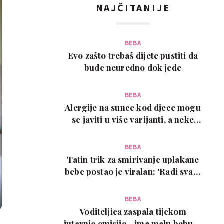
NAJČITANIJE
BEBA
Evo zašto trebaš dijete pustiti da
bude neuredno dok jede
BEBA
Alergije na sunce kod djece mogu
se javiti u više varijanti, a neke
zahtijevaju…
BEBA
Tatin trik za smirivanje uplakane
bebe postao je viralan: 'Radi svaki
put!'
BEBA
Voditeljica zaspala tijekom
jutarnje emisije - ima malu bebu, a