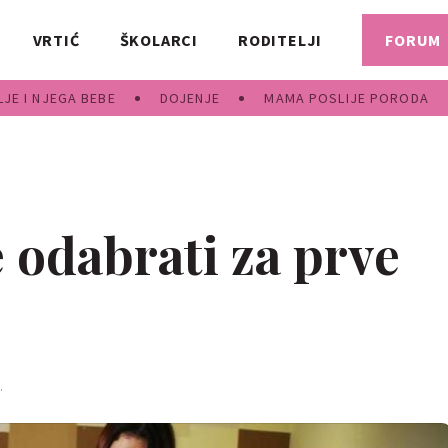
VRTIĆ
ŠKOLARCI
RODITELJI
FORUM
JE I NJEGA BEBE
DOJENJE
MAMA POSLIJE PORODA
 odabrati za prve
.