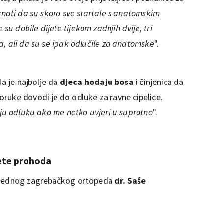
nati da su skoro sve startale s anatomskim
 dobile dijete tijekom zadnjih dvije, tri
, ali da su se ipak odlučile za anatomske
".
da je najbolje da
djeca hodaju bosa
i činjenica da
ruke dovodi je do odluke za ravne cipelice.
oju odluku ako me netko uvjeri u suprotno
".
jete prohoda
uglednog zagrebačkog ortopeda
dr.
Saše