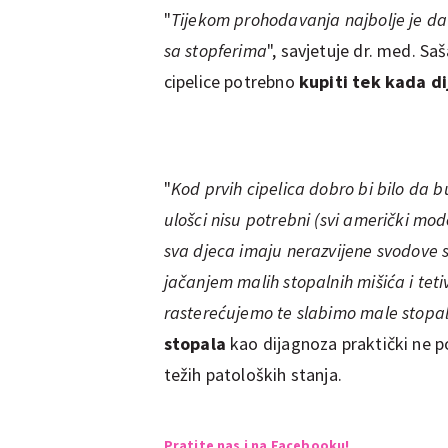
"
Tijekom prohodavanja najbolje je d
sa stopferima
", savjetuje dr. med. Sa
cipelice potrebno
kupiti tek kada d
"
Kod prvih cipelica dobro bi bilo da 
ulošci nisu potrebni (svi američki mod
sva djeca imaju nerazvijene svodove s
jačanjem malih stopalnih mišića i tet
rasterećujemo te slabimo male stopal
stopala
kao dijagnoza praktički ne p
težih patoloških stanja.
Pratite nas i na Facebooku!