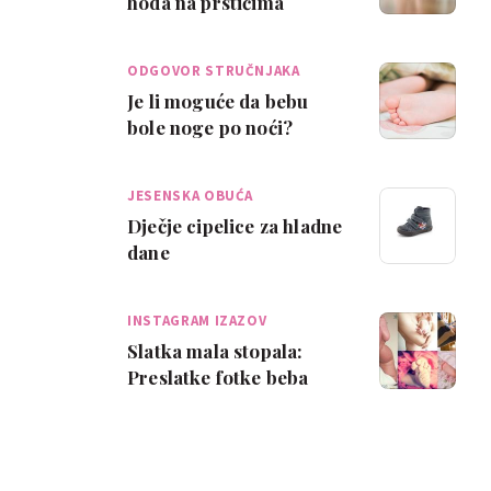
hoda na prstićima
ODGOVOR STRUČNJAKA
Je li moguće da bebu
bole noge po noći?
JESENSKA OBUĆA
Dječje cipelice za hladne
dane
INSTAGRAM IZAZOV
Slatka mala stopala:
Preslatke fotke beba