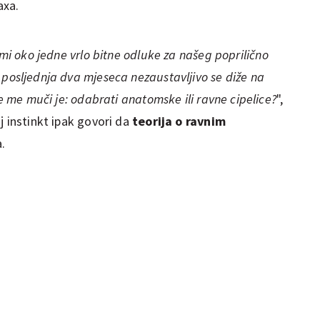
axa.
emi oko jedne vrlo bitne odluke za našeg poprilično
i
posljednja dva mjeseca
nezaustavljivo se diže na
je me muči je: odabrati anatomske ili ravne cipelice?
",
j instinkt ipak govori da
teorija o ravnim
.