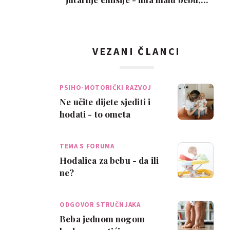
snimka je urneb…
VEZANI ČLANCI
PSIHO-MOTORIČKI RAZVOJ
Ne učite dijete sjediti i
hodati - to ometa
motorički razvoj
TEMA S FORUMA
Hodalica za bebu - da ili
ne?
ODGOVOR STRUČNJAKA
Beba jednom nogom