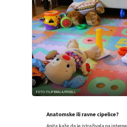
FOTO: FILIP BRALA/PIXSELL
Anatomske ili ravne cipelice?
Anita kaže da je istraživala na internet