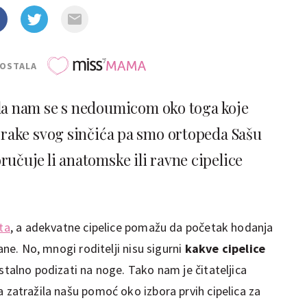
POSTALA
vila nam se s nedoumicom oko toga koje
korake svog sinčića pa smo ortopeda Sašu
ručuje li anatomske ili ravne cipelice
ta
, a adekvatne cipelice pomažu da početak hodanja
ane. No, mnogi roditelji nisu sigurni
kakve cipelice
stalno podizati na noge. Tako nam je čitateljica
a zatražila našu pomoć oko izbora prvih cipelica za