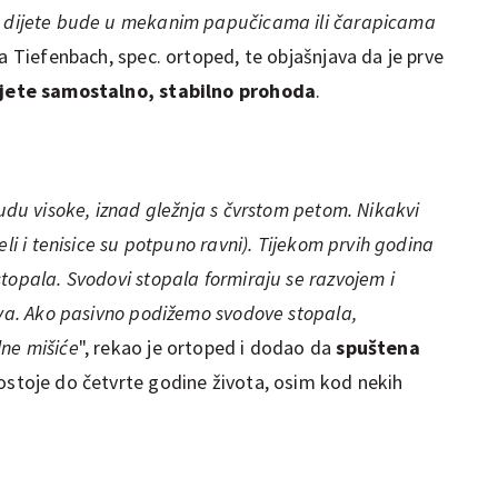
a dijete bude u mekanim papučicama ili čarapicama
ša Tiefenbach, spec. ortoped, te objašnjava da je prve
ijete samostalno, stabilno prohoda
.
budu visoke, iznad gležnja s čvrstom petom. Nikakvi
eli i tenisice su potpuno ravni). Tijekom prvih godina
topala. Svodovi stopala formiraju se razvojem i
iva. Ako pasivno podižemo svodove stopala,
ne mišiće
", rekao je ortoped i dodao da
spuštena
ostoje do četvrte godine života, osim kod nekih