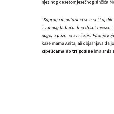
njezinog desetomjesečnog sinčića M
"
Suprug i ja nalazimo se u velikoj dil
živahnog bebača. Ima deset mjeseci 
noge, a puže na sve četiri. Pitanje ko
kaže mama Anita, ali objašnjava da jo
cipelicama do tri godine
ima smisla