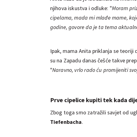
njihova iskustva i odluke: "
Moram priz
cipelama, mada mi mlađe mame, koje su
godine, govore da je ta tema aktualna
Ipak, mama Anita priklanja se teoriji 
su na Zapadu danas češće takve prepo
"
Naravno, vrlo rado ću promijeniti sv
Prve cipelice kupiti tek kada di
Zbog toga smo zatražili savjet od 
Tiefenbacha
.