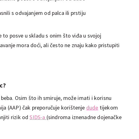
snili s odvajanjem od palca ili prstiju
je to posve u skladu s onim što viđa u svojoj
ikavanje mora doći, ali često ne znaju kako pristupiti
ac?
 beba. Osim što ih smiruje, može imati i korisnu
ija (AAP) čak preporučuje korištenje
dude
tijekom
jiti rizik od
SIDS-a
(sindroma iznenadne dojenačke