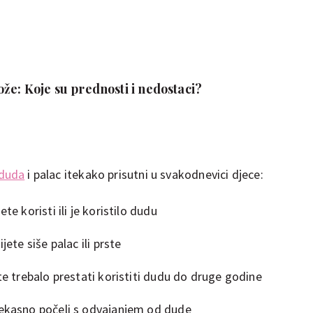
že: Koje su prednosti i nedostaci?
duda
i palac itekako prisutni u svakodnevici djece:
te koristi ili je koristilo dudu
jete siše palac ili prste
ete trebalo prestati koristiti dudu do druge godine
rekasno počeli s odvajanjem od dude