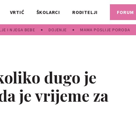
VRTIĆ
ŠKOLARCI
RODITELJI
FORUM
JE I NJEGA BEBE
DOJENJE
MAMA POSLIJE PORODA
koliko dugo je
a je vrijeme za