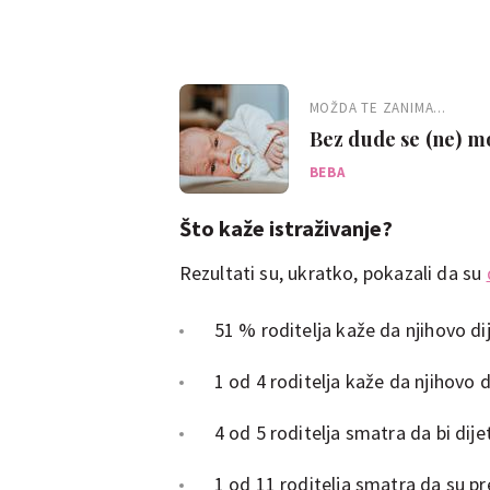
MOŽDA TE ZANIMA...
Bez dude se (ne) mo
BEBA
Što kaže istraživanje?
Rezultati su, ukratko, pokazali da su
51 % roditelja kaže da njihovo dije
1 od 4 roditelja kaže da njihovo di
4 od 5 roditelja smatra da bi dij
1 od 11 roditelja smatra da su p