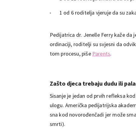
1 od 6 roditelja vjeruje da su zaka
Pedijatrica dr. Jenelle Ferry kaže da 
ordinaciji, roditelji su svjesni da odv
tom procesu, piše
Parents
.
Zašto djeca trebaju dudu ili pal
Sisanje je jedan od prvih refleksa kod
ulogu. Američka pedijatrijska akadem
sna kod novorođenčadi jer može sman
smrti).