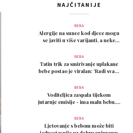
NAJČITANIJE
BEBA
Alergije na sunce kod djece mogu
se javiti u više varijanti, a neke
zahtijevaju…
BEBA
Tatin trik za smirivanje uplakane
bebe postao je viralan: 'Radi svaki
put!'
BEBA
Voditeljica zaspala tijekom
jutarnje emisije - ima malu bebu, a
snimka je urneb…
BEBA
Ljetovanje s bebom može biti
jednostavnije uz dobru pripremu