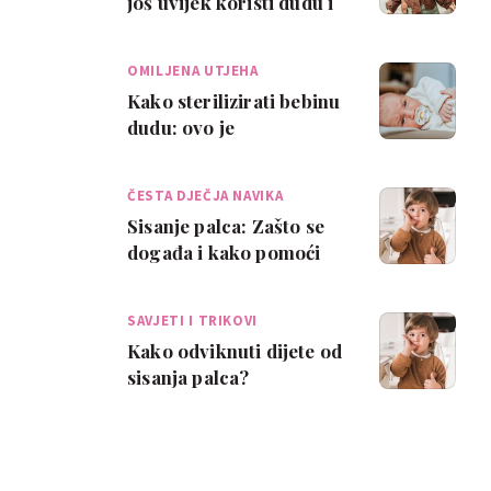
još uvijek koristi dudu i
ne osjećam se loše zbog
toga'
OMILJENA UTJEHA
Kako sterilizirati bebinu
dudu: ovo je
najjednostavniji vodič
ČESTA DJEČJA NAVIKA
Sisanje palca: Zašto se
događa i kako pomoći
djetetu da se odvikne?
SAVJETI I TRIKOVI
Kako odviknuti dijete od
sisanja palca?