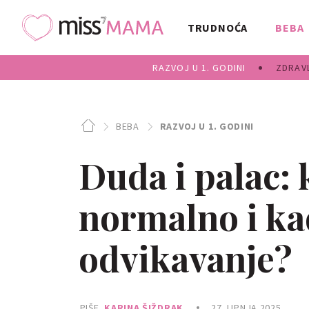
TRUDNOĆA
BEBA
RAZVOJ U 1. GODINI
ZDRAVL
BEBA
RAZVOJ U 1. GODINI
Duda i palac: 
normalno i kad
odvikavanje?
PIŠE
KARINA ŠIŽDRAK
27. LIPNJA 2025.