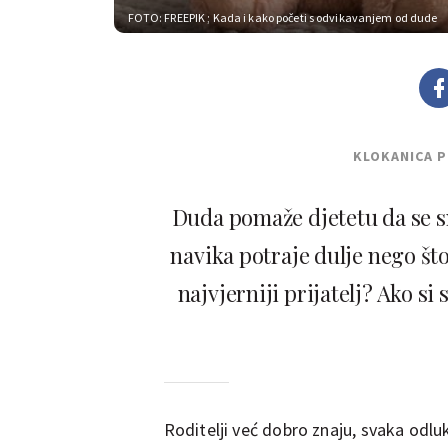
FOTO: FREEPIK
; Kada i kako početi s odvikavanjem od dude
KLOKANICA 
Duda pomaže djetetu da se sm
navika potraje dulje nego što
najvjerniji prijatelj? Ako si 
Roditelji već dobro znaju, svaka odl