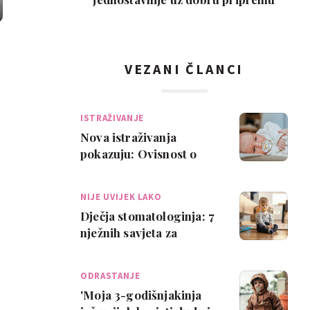
VEZANI ČLANCI
ISTRAŽIVANJE
Nova istraživanja
pokazuju: Ovisnost o
dudi traje duže nego
mislimo
NIJE UVIJEK LAKO
Dječja stomatologinja: 7
nježnih savjeta za
odvikavanje od dude ili
sisanja pal…
ODRASTANJE
'Moja 3-godišnjakinja