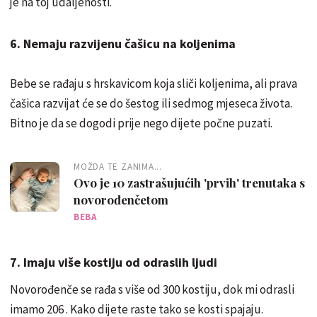
je na toj udaljenosti.
6. Nemaju razvijenu čašicu na koljenima
Bebe se rađaju s hrskavicom koja sliči koljenima, ali prava
čašica razvijat će se do šestog ili sedmog mjeseca života.
Bitno je da se dogodi prije nego dijete počne puzati.
MOŽDA TE ZANIMA...
Ovo je 10 zastrašujućih 'prvih' trenutaka s
novorođenčetom
BEBA
7. Imaju više kostiju od odraslih ljudi
Novorođenče se rađa s više od 300 kostiju, dok mi odrasli
imamo 206 . Kako dijete raste tako se kosti spajaju.