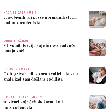
KADA SE ZABRINUTI?
7 neobičnih, ali posve normalnih stvari
kod novorođenčeta
OBRATI PAŽNJU
8 životnih lekcija koje te novorođenče
potajno uči
ISKUSTVO MAME
Ovih 9 stvari bih stvarno voljela da sam
znala kad sam došla iz rodilišta
UŽIVAJ U SVAKOJ MINUTI
10 stvari koje ćeš obožavati kod
novorođenčeta