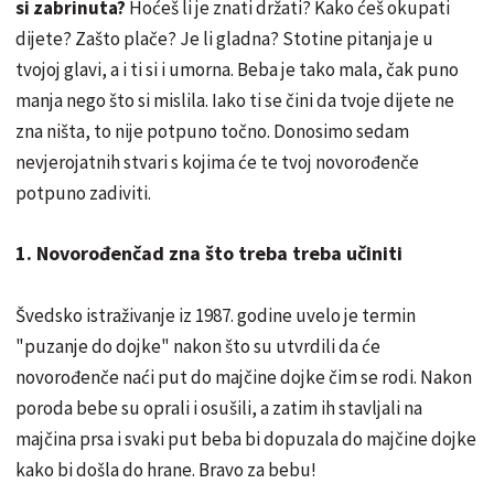
si zabrinuta?
Hoćeš li je znati držati? Kako ćeš okupati
dijete? Zašto plače? Je li gladna? Stotine pitanja je u
tvojoj glavi, a i ti si i umorna. Beba je tako mala, čak puno
manja nego što si mislila. Iako ti se čini da tvoje dijete ne
zna ništa, to nije potpuno točno. Donosimo sedam
nevjerojatnih stvari s kojima će te tvoj novorođenče
potpuno zadiviti.
1. Novorođenčad zna što treba treba učiniti
Švedsko istraživanje iz 1987. godine uvelo je termin
"puzanje do dojke" nakon što su utvrdili da će
novorođenče naći put do majčine dojke čim se rodi. Nakon
poroda bebe su oprali i osušili, a zatim ih stavljali na
majčina prsa i svaki put beba bi dopuzala do majčine dojke
kako bi došla do hrane. Bravo za bebu!