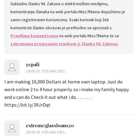
Sukladno članku 94. Zakona o elektroničkim medijima,
komentiranje članaka na web portalu Miss7Mama dopušteno je
samo registriranim korisnicima. Svaki korisnik koji želi
komentirati članke obvezan je prethodno se upoznati s
Pravilima komentiranja
na web portalu Miss7Mama te sa
zabranama propisanim stavkom 2. članka 94. Zakona.
yepali
19:05 23. OŽUJAK 2021.
I am making 10,000 Dollars at home own laptop. Just do
work online 2 to 4 hour properly. so i make my family happy
and u can do Check it out what i do… ……
https://bit.ly/39JrDqt
extremeglassloans20
20:54 20. OŽUJAK 2021.