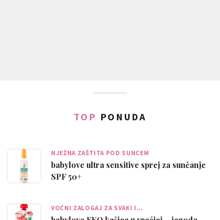
TOP
PONUDA
NJEŽNA ZAŠTITA POD SUNCEM
babylove ultra sensitive sprej za sunčanje
SPF 50+
VOĆNI ZALOGAJ ZA SVAKI I…
babylove EKO kašica u vrećici – jagoda,