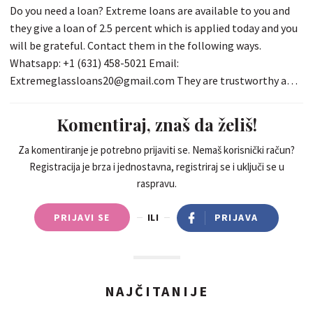
Do you need a loan? Extreme loans are available to you and
they give a loan of 2.5 percent which is applied today and you
will be grateful. Contact them in the following ways.
Whatsapp: +1 (631) 458-5021 Email:
Extremeglassloans20@gmail.com They are trustworthy and
don’t cheat because I’ve been with them ever since, so take
this opportunity to be amazed
Komentiraj, znaš da želiš!
Za komentiranje je potrebno prijaviti se. Nemaš korisnički račun?
Registracija je brza i jednostavna, registriraj se i uključi se u
raspravu.
PRIJAVI SE
ILI
PRIJAVA
NAJČITANIJE