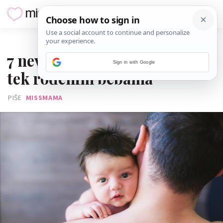
19. OŽUJKA 2021.
7 nevjerojatnih činjenica o
Sign in with Google
tek rođenim bebama
PIŠE
MISSMAMA