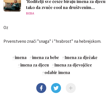
'Roditelji sve češće biraju imena za djecu
tako da zvuče cool na društvenim
mrežama'
BEBA
Oz
Prvenstveno znači "snaga" i "hrabrost" na hebrejskom.
#
imena
#
imena za bebe
#
Imena za dječake
#
imena za djecu
#
Imena za djevojčice
#
odabir imena