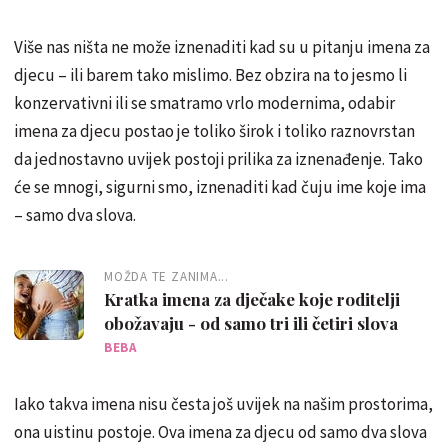
Više nas ništa ne može iznenaditi kad su u pitanju imena za
djecu – ili barem tako mislimo. Bez obzira na to jesmo li
konzervativni ili se smatramo vrlo modernima, odabir
imena za djecu postao je toliko širok i toliko raznovrstan
da jednostavno uvijek postoji prilika za iznenađenje. Tako
će se mnogi, sigurni smo, iznenaditi kad čuju ime koje ima
– samo dva slova.
MOŽDA TE ZANIMA...
Kratka imena za dječake koje roditelji
obožavaju - od samo tri ili četiri slova
BEBA
Iako takva imena nisu česta još uvijek na našim prostorima,
ona uistinu postoje. Ova imena za djecu od samo dva slova