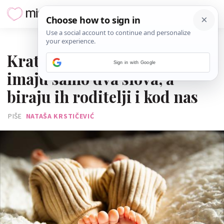
09. LISTOPADA 2025.
Kratko i slatko: Ova imena
Sign in with Google
imaju samo dva slova, a
biraju ih roditelji i kod nas
PIŠE
NATAŠA KRSTIČEVIĆ