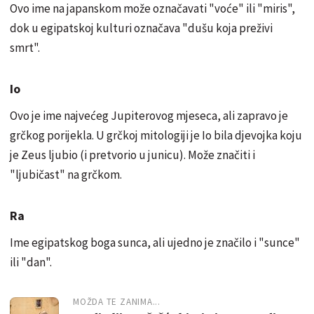
Ovo ime na japanskom može označavati "voće" ili "miris",
dok u egipatskoj kulturi označava "dušu koja preživi
smrt".
Io
Ovo je ime najvećeg Jupiterovog mjeseca, ali zapravo je
grčkog porijekla. U grčkoj mitologiji je Io bila djevojka koju
je Zeus ljubio (i pretvorio u junicu). Može značiti i
"ljubičast" na grčkom.
Ra
Ime egipatskog boga sunca, ali ujedno je značilo i "sunce"
ili "dan".
MOŽDA TE ZANIMA...