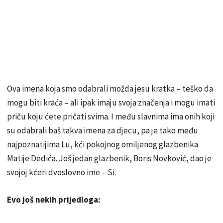
Ova imena koja smo odabrali možda jesu kratka – teško da
mogu biti kraća – ali ipak imaju svoja značenja i mogu imati
priču koju ćete pričati svima. I među slavnima ima onih koji
su odabrali baš takva imena za djecu, pa je tako među
najpoznatijima Lu, kći pokojnog omiljenog glazbenika
Matije Dedića. Još jedan glazbenik, Boris Novković, dao je
svojoj kćeri dvoslovno ime – Si.
Evo još nekih prijedloga: