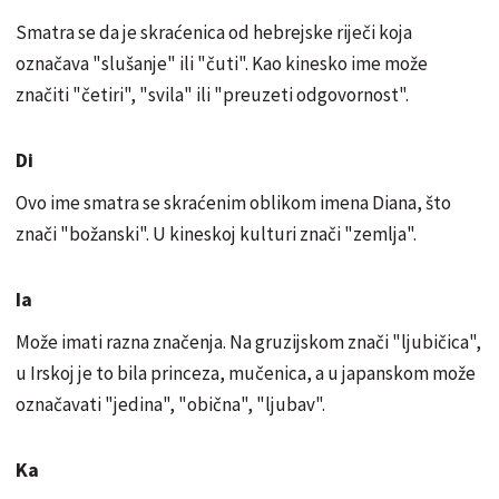
Smatra se da je skraćenica od hebrejske riječi koja
označava "slušanje" ili "čuti". Kao kinesko ime može
značiti "četiri", "svila" ili "preuzeti odgovornost".
Di
Ovo ime smatra se skraćenim oblikom imena Diana, što
znači "božanski". U kineskoj kulturi znači "zemlja".
Ia
Može imati razna značenja. Na gruzijskom znači "ljubičica",
u Irskoj je to bila princeza, mučenica, a u japanskom može
označavati "jedina", "obična", "ljubav".
Ka