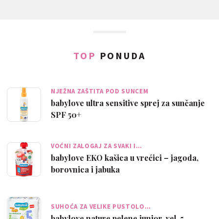
TOP
PONUDA
NJEŽNA ZAŠTITA POD SUNCEM
babylove ultra sensitive sprej za sunčanje
SPF 50+
VOĆNI ZALOGAJ ZA SVAKI I…
babylove EKO kašica u vrećici – jagoda,
borovnica i jabuka
SUHOĆA ZA VELIKE PUSTOLO…
babylove nature pelene junior, vel. 5