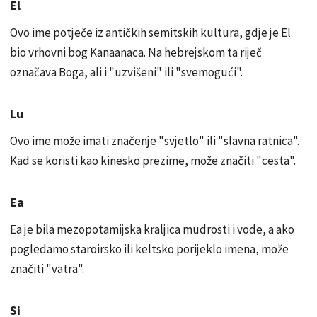
El
Ovo ime potječe iz antičkih semitskih kultura, gdje je El
bio vrhovni bog Kanaanaca. Na hebrejskom ta riječ
označava Boga, ali i "uzvišeni" ili "svemogući".
Lu
Ovo ime može imati značenje "svjetlo" ili "slavna ratnica".
Kad se koristi kao kinesko prezime, može značiti "cesta".
Ea
Ea je bila mezopotamijska kraljica mudrosti i vode, a ako
pogledamo staroirsko ili keltsko porijeklo imena, može
značiti "vatra".
Si