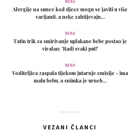
BEBA
Alergije na sunce kod djece mogu se javiti u više
varijanti, a neke zahtijevaju…
BEBA
Tatin trik za smirivanje uplakane bebe postao je
viralan: 'Radi svaki put!'
BEBA
Voditeljica zaspala tijekom jutarnje emisije - ima
malu bebu, a snimka je urneb…
VEZANI ČLANCI