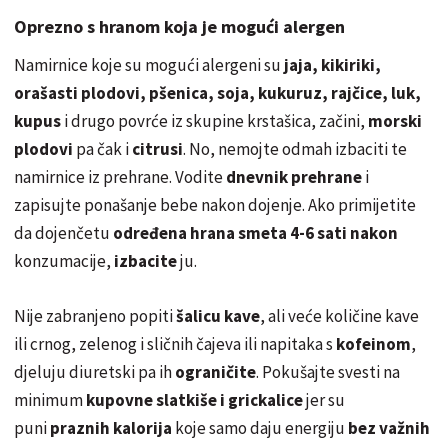
Oprezno s hranom koja je mogući alergen
Namirnice koje su mogući alergeni su
jaja, kikiriki,
orašasti plodovi, pšenica, soja, kukuruz, rajčice, luk,
kupus
i drugo povrće iz skupine krstašica, začini,
morski
plodovi
pa čak i
citrusi
. No, nemojte odmah izbaciti te
namirnice iz prehrane. Vodite
dnevnik prehrane
i
zapisujte ponašanje bebe nakon dojenje. Ako primijetite
da dojenčetu
određena hrana smeta 4-6 sati nakon
konzumacije,
izbacite
ju.
Nije zabranjeno popiti
šalicu kave
, ali veće količine kave
ili crnog, zelenog i sličnih čajeva ili napitaka s
kofeinom
,
djeluju diuretski pa ih
ograničite
. Pokušajte svesti na
minimum
kupovne slatkiše i grickalice
jer su
puni
praznih kalorija
koje samo daju energiju
bez važnih