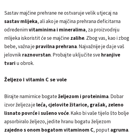
Sastav majčine prehrane ne ostvaruje velik utjecaj na
sastav mlijeka
, ali ako je majčina prehrana deficitarna
određenim
vitaminima i mineralima
, za proizvodnju
mlijeka iskoristit će se majčine
zalihe
. Zbog vas, kao i zbog
bebe, važna je
pravilna prehrana
. Najvažnije je da je vaš
jelovnik
raznovrstan
. Probajte uključite sve
hranjive
tvari
u obrok.
Željezo i vitamin C se vole
Birajte namirnice bogate
željezom i proteinima
. Dobar
izvor željeza je
leća, cjelovite žitarice, grašak, zeleno
lisnato povrće i sušeno voće
. Kako bi vaše tijelo što bolje
apsorbiralo željezo, jedite hranu bogatu željezom
zajedno s onom bogatom vitaminom C
, poput
agruma
.