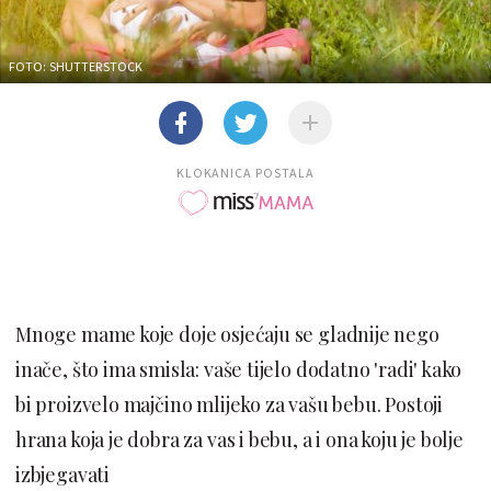
FOTO: SHUTTERSTOCK
KLOKANICA POSTALA
Mnoge mame koje doje osjećaju se gladnije nego
inače, što ima smisla: vaše tijelo dodatno 'radi' kako
bi proizvelo majčino mlijeko za vašu bebu. Postoji
hrana koja je dobra za vas i bebu, a i ona koju je bolje
izbjegavati