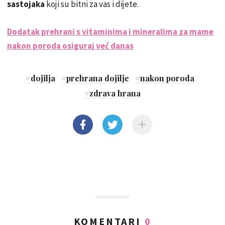
sastojaka
koji su bitni za vas i dijete.
Dodatak prehrani s vitaminima i mineralima za mame
nakon poroda osiguraj već danas
#
dojilja
#
prehrana dojilje
#
nakon poroda
#
zdrava hrana
KOMENTARI
0