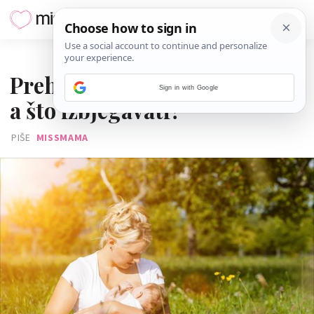
04. SRPNJA 2016.
Prehrana za dojilje: što jesti,
Sign in with Google
a što izbjegavati?
PIŠE
MISSMAMA