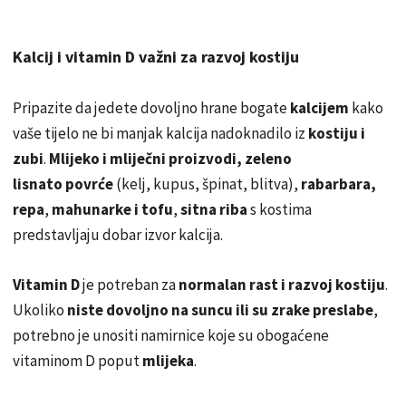
Kalcij i vitamin D važni za razvoj kostiju
Pripazite da jedete dovoljno hrane bogate
kalcijem
kako
vaše tijelo ne bi manjak kalcija nadoknadilo iz
kostiju i
zubi
.
Mlijeko i mliječni proizvodi, zeleno
lisnato povrće
(kelj, kupus, špinat, blitva),
rabarbara,
repa
,
mahunarke i tofu
,
sitna riba
s kostima
predstavljaju dobar izvor kalcija.
Vitamin D
je potreban za
normalan rast i razvoj kostiju
.
Ukoliko
niste dovoljno na suncu ili su zrake preslabe
,
potrebno je unositi namirnice koje su obogaćene
vitaminom D poput
mlijeka
.