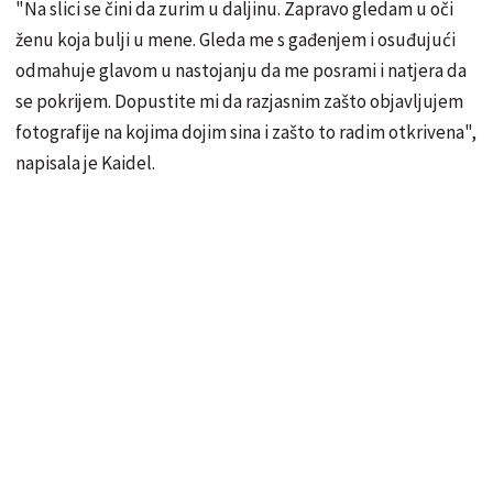
"Na slici se čini da zurim u daljinu. Zapravo gledam u oči
ženu koja bulji u mene. Gleda me s gađenjem i osuđujući
odmahuje glavom u nastojanju da me posrami i natjera da
se pokrijem. Dopustite mi da razjasnim zašto objavljujem
fotografije na kojima dojim sina i zašto to radim otkrivena",
napisala je Kaidel.