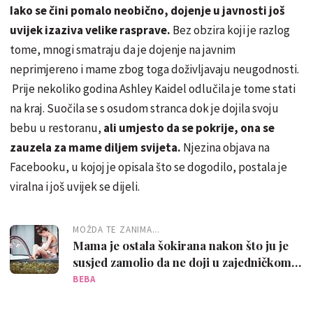
Iako se čini pomalo neobično, dojenje u javnosti još
uvijek izaziva velike rasprave.
Bez obzira koji je razlog
tome, mnogi smatraju da je dojenje na javnim
neprimjereno i mame zbog toga doživljavaju neugodnosti.
Prije nekoliko godina Ashley Kaidel odlučila je tome stati
na kraj. Suočila se s osudom stranca dok je dojila svoju
bebu u restoranu,
ali umjesto da se pokrije, ona se
zauzela za mame diljem svijeta.
Njezina objava na
Facebooku, u kojoj je opisala što se dogodilo, postala je
viralna i još uvijek se dijeli.
MOŽDA TE ZANIMA...
Mama je ostala šokirana nakon što ju je
susjed zamolio da ne doji u zajedničkom
vrtu
BEBA