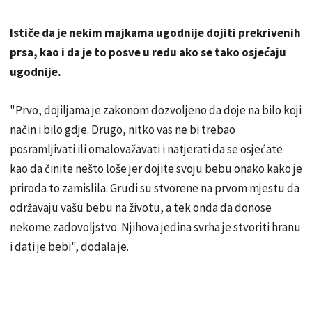
Ističe da je nekim majkama ugodnije dojiti prekrivenih
prsa, kao i da je to posve u redu ako se tako osjećaju
ugodnije.
"Prvo, dojiljama je zakonom dozvoljeno da doje na bilo koji
način i bilo gdje. Drugo, nitko vas ne bi trebao
posramljivati ili omalovažavati i natjerati da se osjećate
kao da činite nešto loše jer dojite svoju bebu onako kako je
priroda to zamislila. Grudi su stvorene na prvom mjestu da
održavaju vašu bebu na životu, a tek onda da donose
nekome zadovoljstvo. Njihova jedina svrha je stvoriti hranu
i dati je bebi", dodala je.