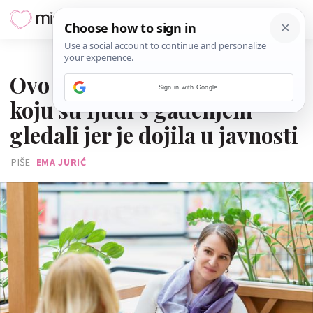
26. PROSINCA 2022.
Ovo je viralna poruku mame
Sign in with Google
koju su ljudi s gađenjem
gledali jer je dojila u javnosti
PIŠE
EMA JURIĆ