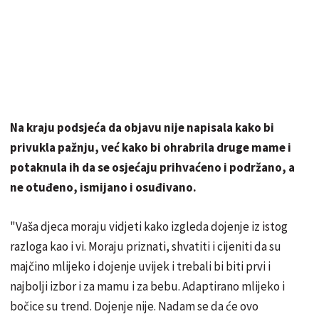
Na kraju podsjeća da objavu nije napisala kako bi
privukla pažnju, već kako bi ohrabrila druge mame i
potaknula ih da se osjećaju prihvaćeno i podržano, a
ne otuđeno, ismijano i osuđivano.
"Vaša djeca moraju vidjeti kako izgleda dojenje iz istog
razloga kao i vi. Moraju priznati, shvatiti i cijeniti da su
majčino mlijeko i dojenje uvijek i trebali bi biti prvi i
najbolji izbor i za mamu i za bebu. Adaptirano mlijeko i
bočice su trend. Dojenje nije. Nadam se da će ovo