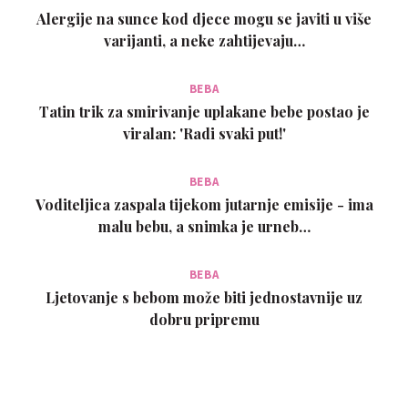
Alergije na sunce kod djece mogu se javiti u više
varijanti, a neke zahtijevaju…
BEBA
Tatin trik za smirivanje uplakane bebe postao je
viralan: 'Radi svaki put!'
BEBA
Voditeljica zaspala tijekom jutarnje emisije - ima
malu bebu, a snimka je urneb…
BEBA
Ljetovanje s bebom može biti jednostavnije uz
dobru pripremu