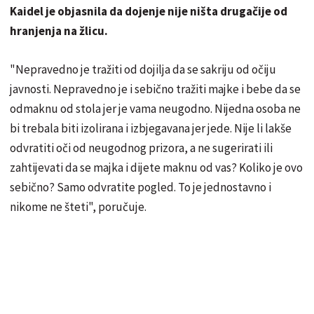
Kaidel je objasnila da dojenje nije ništa drugačije od
hranjenja na žlicu.
"Nepravedno je tražiti od dojilja da se sakriju od očiju
javnosti. Nepravedno je i sebično tražiti majke i bebe da se
odmaknu od stola jer je vama neugodno. Nijedna osoba ne
bi trebala biti izolirana i izbjegavana jer jede. Nije li lakše
odvratiti oči od neugodnog prizora, a ne sugerirati ili
zahtijevati da se majka i dijete maknu od vas? Koliko je ovo
sebično? Samo odvratite pogled. To je jednostavno i
nikome ne šteti", poručuje.