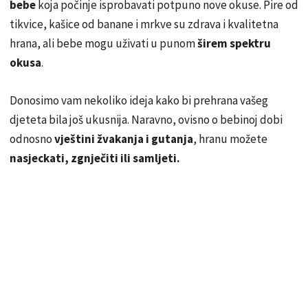
bebe
koja počinje isprobavati potpuno nove okuse. Pire od
tikvice, kašice od banane i mrkve su zdrava i kvalitetna
hrana, ali bebe mogu uživati u punom
širem spektru
okusa
.
Donosimo vam nekoliko ideja kako bi prehrana vašeg
djeteta bila još ukusnija. Naravno, ovisno o bebinoj dobi
odnosno
vještini žvakanja i gutanja
, hranu možete
nasjeckati, zgnječiti ili samljeti.