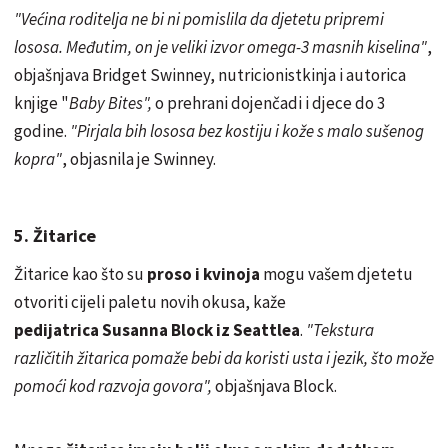
"Većina roditelja ne bi ni pomislila da djetetu pripremi
lososa. Međutim, on je veliki izvor omega-3 masnih kiselina"
,
objašnjava Bridget Swinney, nutricionistkinja i autorica
knjige "
Baby Bites",
o prehrani dojenčadi i djece do 3
godine.
"Pirjala bih lososa bez kostiju i kože s malo sušenog
kopra"
, objasnila je Swinney.
5. Žitarice
Žitarice kao što su
proso i kvinoja
mogu vašem djetetu
otvoriti cijeli paletu novih okusa, kaže
pedijatrica Susanna Block iz Seattlea
.
"Tekstura
različitih žitarica pomaže bebi da koristi usta i jezik, što može
pomoći kod razvoja govora",
objašnjava Block.