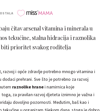
POSTALA
baju čitav arsenal vitamina i minerala u
os tekućine, stalna hidracija i raznolika
iti prioritet svakog roditelja
st, razvoj i opće zdravlje potrebno mnogo vitamina i
u dodaci prehrani. Sve što je potrebno za razvoj
i putem
raznolike hrane
i namirnica koje
ga, za pravilan razvoj djeteta iznimno je važna i
 pridaju dovoljno pozornosti. Međutim, baš kao i
jno tekućine u organizam tijekom dana, stoga je dobro