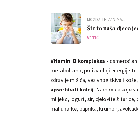
MOŽDA TE ZANIMA...
Što to naša djeca j
zubima
VRTIĆ
Vitamini B kompleksa
- osmeročlana
metabolizma, proizvodnji energije te
zdravlje mišića, vezivnog tkiva i kože
apsorbirati kalcij
. Namirnice koje sa
mlijeko, jogurt, sir, cjelovite žitarice
mahunarke, paprika, krumpir, avokado