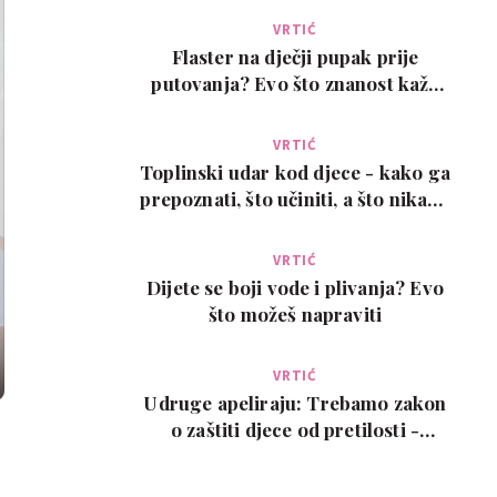
VRTIĆ
Flaster na dječji pupak prije
putovanja? Evo što znanost kaže
na ovaj viralni t…
VRTIĆ
Toplinski udar kod djece - kako ga
prepoznati, što učiniti, a što nikako
ne
VRTIĆ
Dijete se boji vode i plivanja? Evo
što možeš napraviti
VRTIĆ
Udruge apeliraju: Trebamo zakon
o zaštiti djece od pretilosti -
oznake upozoren…