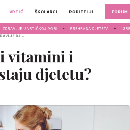
VRTIĆ
ŠKOLARCI
RODITELJI
FORUM
ZDRAVLJE U VRTIĆKOJ DOBI
PREHRANA DJETETA
IGR
LJE DJETETA
i vitamini i
staju djetetu?