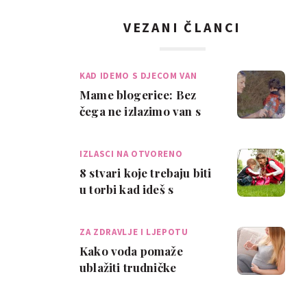
VEZANI ČLANCI
KAD IDEMO S DJECOM VAN
Mame blogerice: Bez
čega ne izlazimo van s
djecom?
IZLASCI NA OTVORENO
8 stvari koje trebaju biti
u torbi kad ideš s
djecom van
ZA ZDRAVLJE I LJEPOTU
Kako voda pomaže
ublažiti trudničke
tegobe?