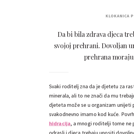
KLOKANICA 
Da bi bila zdrava djeca tre
svojoj prehrani. Dovoljan un
prehrana moraju b
Svaki roditelj zna da je djetetu za ra
minerala, ali to ne znači da mu trebaj
djeteta može se u organizam unijet
svakodnevno imamo kod kuće. Povrh to
hidracija
, a mnogi roditelji tome ne
odrasli i djeca trebaju unositi dovol