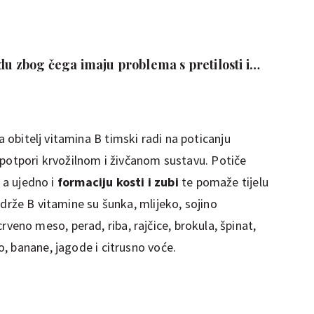
edu zbog čega imaju problema s pretilosti i
 obitelj vitamina B timski radi na poticanju
 potpori krvožilnom i živčanom sustavu. Potiče
, a ujedno i
formaciju kosti i zubi
te pomaže tijelu
drže B vitamine su šunka, mlijeko, sojino
, crveno meso, perad, riba, rajčice, brokula, špinat,
, banane, jagode i citrusno voće.