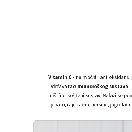
Vitamin C
- najmoćniji antioksidans u
Održava
rad imunološkog sustava
i
mišićno-koštani sustav. Nalazi se pona
špinatu, rajčicama, peršinu, jagodama,