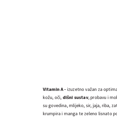
Vitamin A -
izuzetno važan za optima
kožu, oči,
dišni sustav
, probavu i mo
su govedina, mlijeko, sir, jaja, riba,
krumpira i manga te zeleno lisnato p