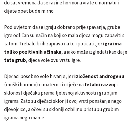
do sat vremena da se razine hormona vrate u normalu i
dijete opet bude mirno.
Pod uvjetom da se igraju dobrano prije spavanja, grube
igre odličan su način na koji se mala djeca mogu zabaviti s
tatom. Trebalo bi ih zapravo na to i poticati, jer
igra ima
toliko pozitivnih učinaka
, a iako može izgledati kao da je
tata grub
, djeca vole ovu vrstu igre.
Dječaci posebno vole hrvanje, jer
izloženost androgenu
(muški hormon) u maternici utječe na
fetalni razvoj
i
sklonost dječaka prema tjelesnoj aktivnosti i grubljim
igrama. Zato su dječaci skloniji ovoj vrsti ponašanja nego
djevojčice, a očevi su skloniji ozbiljnu pristupu grubim
igrama nego mame.