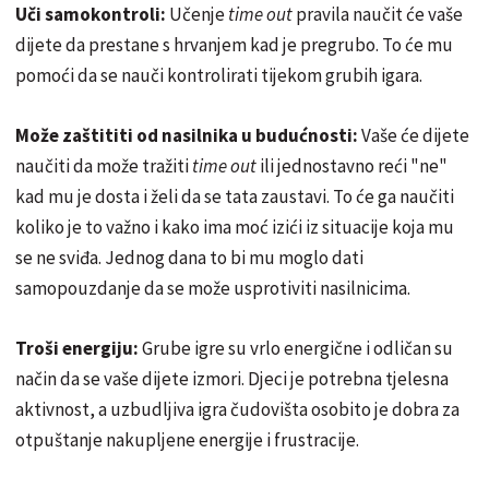
Uči samokontroli:
Učenje
time out
pravila naučit će vaše
dijete da prestane s hrvanjem kad je pregrubo. To će mu
pomoći da se nauči kontrolirati tijekom grubih igara.
Može zaštititi od nasilnika u budućnosti:
Vaše će dijete
naučiti da može tražiti
time out
ili jednostavno reći "ne"
kad mu je dosta i želi da se tata zaustavi. To će ga naučiti
koliko je to važno i kako ima moć izići iz situacije koja mu
se ne sviđa. Jednog dana to bi mu moglo dati
samopouzdanje da se može usprotiviti nasilnicima.
Troši energiju:
Grube igre su vrlo energične i odličan su
način da se vaše dijete izmori. Djeci je potrebna tjelesna
aktivnost, a uzbudljiva igra čudovišta osobito je dobra za
otpuštanje nakupljene energije i frustracije.