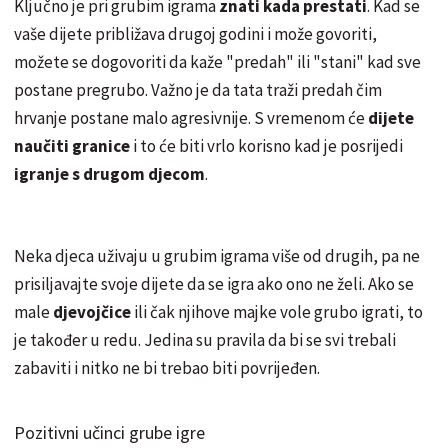
Ključno je pri grubim igrama
znati kada prestati
. Kad se
vaše dijete približava drugoj godini i može govoriti,
možete se dogovoriti da kaže "predah" ili "stani" kad sve
postane pregrubo. Važno je da tata traži predah čim
hrvanje postane malo agresivnije. S vremenom će
dijete
naučiti granice
i to će biti vrlo korisno kad je posrijedi
igranje s drugom djecom
.
Neka djeca uživaju u grubim igrama više od drugih, pa ne
prisiljavajte svoje dijete da se igra ako ono ne želi. Ako se
male
djevojčice
ili čak njihove majke vole grubo igrati, to
je također u redu. Jedina su pravila da bi se svi trebali
zabaviti i nitko ne bi trebao biti povrijeđen.
Pozitivni učinci grube igre