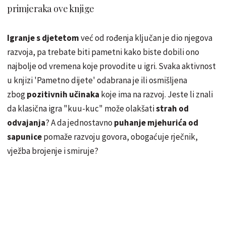
primjeraka ove knjige
Igranje s djetetom
već od rođenja ključan je dio njegova
razvoja, pa trebate biti pametni kako biste dobili ono
najbolje od vremena koje provodite u igri. Svaka aktivnost
u knjizi 'Pametno dijete' odabrana je ili osmišljena
zbog
pozitivnih učinaka
koje ima na razvoj. Jeste li znali
da klasična igra "kuu-kuc" može olakšati
strah od
odvajanja
? A da jednostavno
puhanje mjehurića od
sapunice
pomaže razvoju govora, obogaćuje rječnik,
vježba brojenje i smiruje?