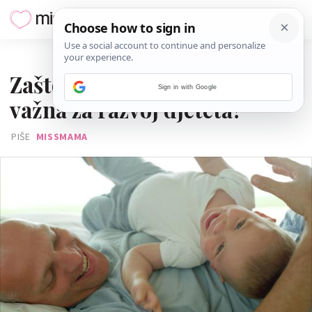
12. OŽUJKA 2015.
Zašto je gruba igra s tatom
Sign in with Google
važna za razvoj djeteta?
PIŠE
MISSMAMA