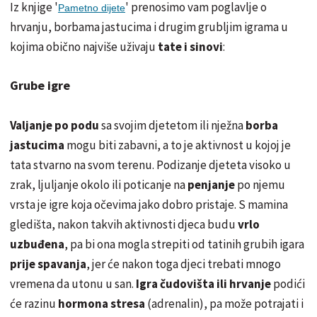
Iz knjige '
' prenosimo vam poglavlje o
Pametno dijete
hrvanju, borbama jastucima i drugim grubljim igrama u
kojima obično najviše uživaju
tate i sinovi
:
Grube igre
Valjanje po podu
sa svojim djetetom ili nježna
borba
jastucima
mogu biti zabavni, a to je aktivnost u kojoj je
tata stvarno na svom terenu. Podizanje djeteta visoko u
zrak, ljuljanje okolo ili poticanje na
penjanje
po njemu
vrsta je igre koja očevima jako dobro pristaje. S mamina
gledišta, nakon takvih aktivnosti djeca budu
vrlo
uzbuđena
, pa bi ona mogla strepiti od tatinih grubih igara
prije spavanja
, jer će nakon toga djeci trebati mnogo
vremena da utonu u san.
Igra čudovišta ili hrvanje
podići
će razinu
hormona stresa
(adrenalin), pa može potrajati i