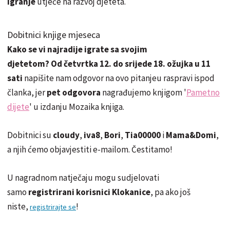
igranje
utječe na razvoj djeteta.
Dobitnici knjige mjeseca
Kako se vi najradije igrate sa svojim
djetetom?
Od četvrtka 12.
do srijede 18. ožujka u 11
sati
napišite nam
odgovor na ovo pitanjeu raspravi ispod
članka, jer
pet odgovora
nagrađujemo knjigom '
Pametno
dijete
' u izdanju Mozaika knjiga.
Dobitnici su
cloudy
,
iva8
,
Bori
,
Tia00000
i
Mama&Domi
,
a njih ćemo objavjestiti e-mailom. Čestitamo!
U nagradnom natječaju mogu sudjelovati
samo
registrirani korisnici Klokanice
, pa ako još
niste,
!
registrirajte se