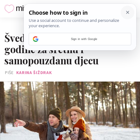
16. SIJEČNJA 2025.
Švedski koncept star 164
Sign in with Google
godine za sretnu i
samopouzdanu djecu
PIŠE
KARINA ŠIŽDRAK