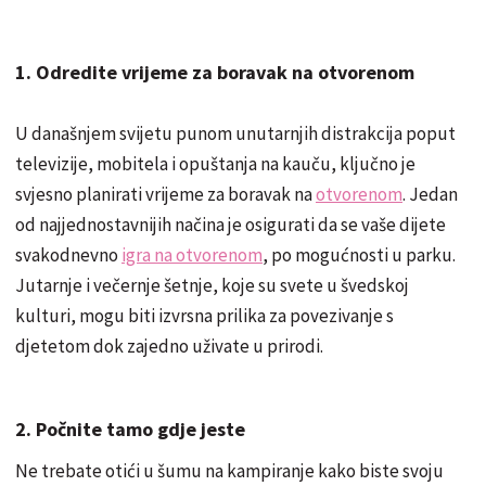
1. Odredite vrijeme za boravak na otvorenom
U današnjem svijetu punom unutarnjih distrakcija poput
televizije, mobitela i opuštanja na kauču, ključno je
svjesno planirati vrijeme za boravak na
otvorenom
. Jedan
od najjednostavnijih načina je osigurati da se vaše dijete
svakodnevno
igra na otvorenom
, po mogućnosti u parku.
Jutarnje i večernje šetnje, koje su svete u švedskoj
kulturi, mogu biti izvrsna prilika za povezivanje s
djetetom dok zajedno uživate u prirodi.
2. Počnite tamo gdje jeste
Ne trebate otići u šumu na kampiranje kako biste svoju