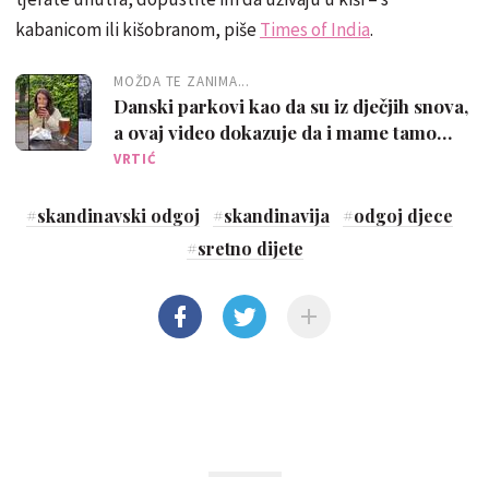
kabanicom ili kišobranom, piše
Times of India
.
MOŽDA TE ZANIMA...
Danski parkovi kao da su iz dječjih snova,
a ovaj video dokazuje da i mame tamo
itekako uživaju!
VRTIĆ
#
skandinavski odgoj
#
skandinavija
#
odgoj djece
#
sretno dijete