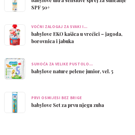
babylove ultra sensitive sprej za sunčanje
SPF 50+
VOĆNI ZALOGAJ ZA SVAKI I…
babylove EKO kašica u vrećici – jagoda,
borovnica i jabuka
SUHOĆA ZA VELIKE PUSTOLO…
babylove nature pelene junior, vel. 5
PRVI OSMIJESI BEZ BRIGE
babylove Set za prvu njegu zuba