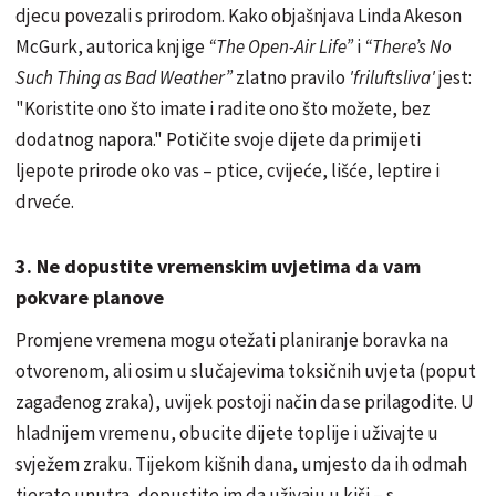
djecu povezali s prirodom. Kako objašnjava Linda Akeson
McGurk, autorica knjige
“The Open-Air Life”
i
“There’s No
Such Thing as Bad Weather”
zlatno pravilo
'friluftsliva'
jest:
"Koristite ono što imate i radite ono što možete, bez
dodatnog napora." Potičite svoje dijete da primijeti
ljepote prirode oko vas – ptice, cvijeće, lišće, leptire i
drveće.
3. Ne dopustite vremenskim uvjetima da vam
pokvare planove
Promjene vremena mogu otežati planiranje boravka na
otvorenom, ali osim u slučajevima toksičnih uvjeta (poput
zagađenog zraka), uvijek postoji način da se prilagodite. U
hladnijem vremenu, obucite dijete toplije i uživajte u
svježem zraku. Tijekom kišnih dana, umjesto da ih odmah
tjerate unutra, dopustite im da uživaju u kiši – s