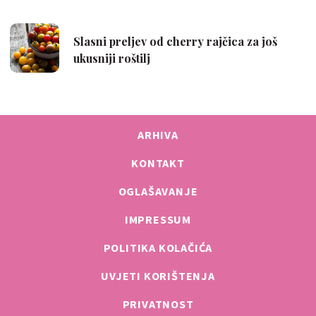
ARHIVA
KONTAKT
OGLAŠAVANJE
IMPRESSUM
POLITIKA KOLAČIĆA
UVJETI KORIŠTENJA
PRIVATNOST