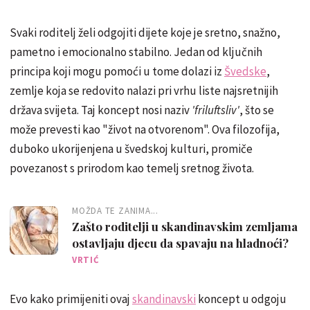
Svaki roditelj želi odgojiti dijete koje je sretno, snažno,
pametno i emocionalno stabilno. Jedan od ključnih
principa koji mogu pomoći u tome dolazi iz
Švedske
,
zemlje koja se redovito nalazi pri vrhu liste najsretnijih
država svijeta. Taj koncept nosi naziv
'friluftsliv'
, što se
može prevesti kao "život na otvorenom". Ova filozofija,
duboko ukorijenjena u švedskoj kulturi, promiče
povezanost s prirodom kao temelj sretnog života.
MOŽDA TE ZANIMA...
Zašto roditelji u skandinavskim zemljama
ostavljaju djecu da spavaju na hladnoći?
VRTIĆ
Evo kako primijeniti ovaj
skandinavski
koncept u odgoju