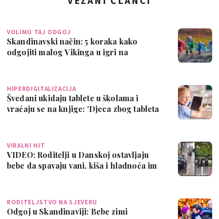
VEZANI ČLANCI
VOLIMO TAJ ODGOJ
Skandinavski način: 5 koraka kako
odgojiti malog Vikinga u igri na
otvorenom
HIPERDIGITALIZACIJA
Šveđani ukidaju tablete u školama i
vraćaju se na knjige: 'Djeca zbog tableta
n…
VIRALNI HIT
VIDEO: Roditelji u Danskoj ostavljaju
bebe da spavaju vani, kiša i hladnoća im
…
RODITELJSTVO NA SJEVERU
Odgoj u Skandinaviji: Bebe zimi