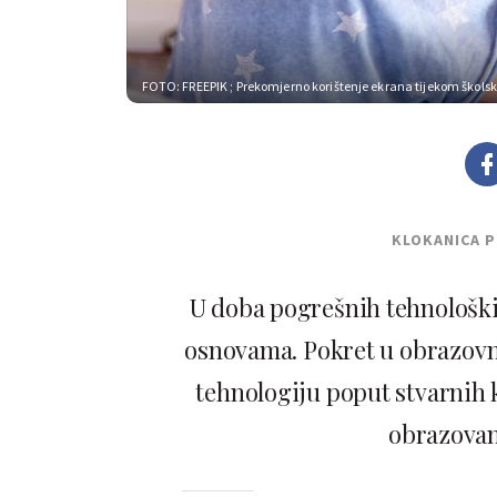
FOTO: FREEPIK
; Prekomjerno korištenje ekrana tijekom škol
KLOKANICA 
U doba pogrešnih tehnoloških
osnovama. Pokret u obrazovn
tehnologiju poput stvarnih 
obrazovan