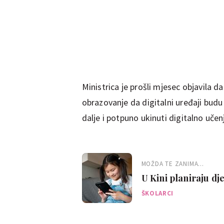
Ministrica je prošli mjesec objavila d
obrazovanje da digitalni uređaji bud
dalje i potpuno ukinuti digitalno uče
MOŽDA TE ZANIMA...
U Kini planiraju dj
sat vremena dnevn
ŠKOLARCI