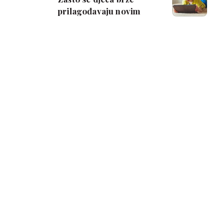
prilagođavaju novim
tehnologijama od
roditelja?