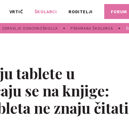
VRTIĆ
ŠKOLARCI
RODITELJI
FORUM
ZDRAVLJE OSNOVNOŠKOLCA
PREHRANA ŠKOLARCA
Š
u tablete u
aju se na knjige:
bleta ne znaju čitati