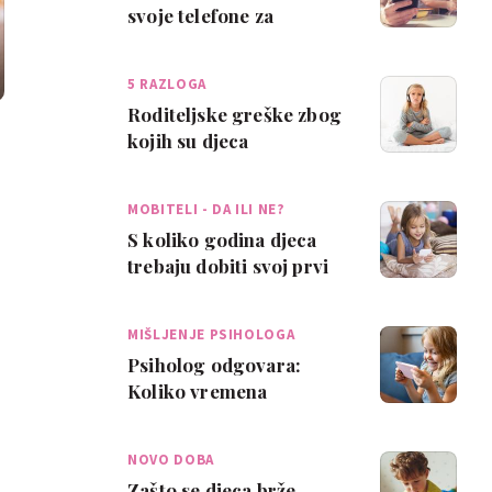
svoje telefone za
opuštanje su (obično)
lošiji roditelji
5 RAZLOGA
Roditeljske greške zbog
kojih su djeca
nestrpljiva, misle da su
povlaštena i do…
MOBITELI - DA ILI NE?
S koliko godina djeca
trebaju dobiti svoj prvi
pametni telefon?
MIŠLJENJE PSIHOLOGA
Psiholog odgovara:
Koliko vremena
provedenog pred
ekranima je previše?
NOVO DOBA
Zašto se djeca brže