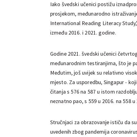
Iako švedski učenici postižu iznadpro
prosjekom, međunarodno istraživanje 
International Reading Literacy Stud
između 2016. i 2021. godine.
Godine 2021. švedski učenici četvrto
međunarodnim testiranjima, što je pa
Međutim, još uvijek su relativno viso
mjesto. Za usporedbu, Singapur - koji 
čitanja s 576 na 587 u istom razdoblju
neznatno pao, s 559 u 2016. na 558 u
Stručnjaci za obrazovanje ističu da s
uvedenih zbog pandemija coronavirusa