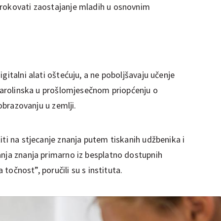
zrokovati zaostajanje mladih u osnovnim
gitalni alati oštećuju, a ne poboljšavaju učenje
 Karolinska u prošlomjesečnom priopćenju o
 obrazovanju u zemlji.
iti na stjecanje znanja putem tiskanih udžbenika i
anja znanja primarno iz besplatno dostupnih
a točnost”, poručili su s instituta.