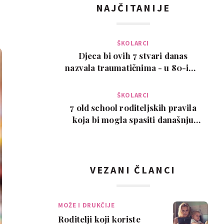
NAJČITANIJE
ŠKOLARCI
Djeca bi ovih 7 stvari danas
nazvala traumatičnima - u 80-ima
su bile normalne
ŠKOLARCI
7 old school roditeljskih pravila
koja bi mogla spasiti današnju
djecu
VEZANI ČLANCI
MOŽE I DRUKČIJE
Roditelji koji koriste