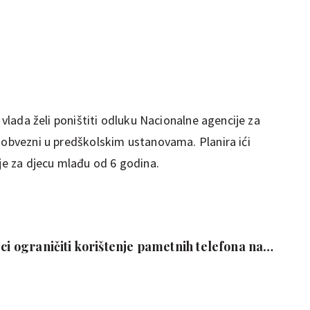
a vlada želi poništiti odluku Nacionalne agencije za
u obvezni u predškolskim ustanovama. Planira ići
nje za djecu mlađu od 6 godina.
eci ograničiti korištenje pametnih telefona na
o