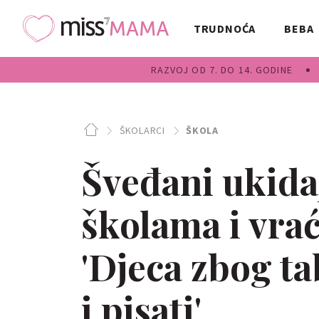
TRUDNOĆA
BEBA
RAZVOJ OD 7. DO 14. GODINE
ŠKOLARCI
ŠKOLA
Šveđani ukidaj
školama i vrać
'Djeca zbog ta
i pisati'