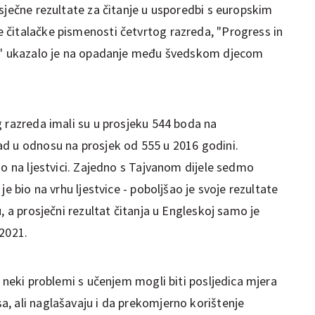
sječne rezultate za čitanje u usporedbi s europskim
čitalačke pismenosti četvrtog razreda, "Progress in
y," ukazalo je na opadanje među švedskom djecom
g razreda imali su u prosjeku 544 boda na
d u odnosu na prosjek od 555 u 2016 godini.
ko na ljestvici. Zajedno s Tajvanom dijele sedmo
je bio na vrhu ljestvice - poboljšao je svoje rezultate
, a prosječni rezultat čitanja u Engleskoj samo je
 2021.
u neki problemi s učenjem mogli biti posljedica mjera
, ali naglašavaju i da prekomjerno korištenje