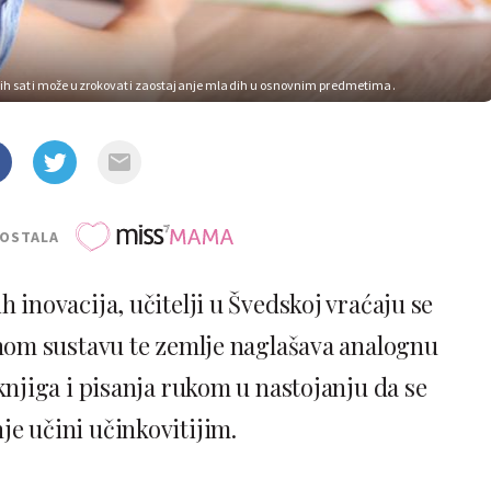
skih sati može uzrokovati zaostajanje mladih u osnovnim predmetima.
POSTALA
 inovacija, učitelji u Švedskoj vraćaju se
om sustavu te zemlje naglašava analognu
knjiga i pisanja rukom u nastojanju da se
je učini učinkovitijim.