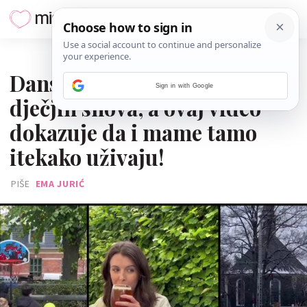
28. VELJAČE 2023.
Danski parkovi kao da su iz
Sign in with Google
dječjih snova, a ovaj video
dokazuje da i mame tamo
itekako uživaju!
PIŠE
EMA JURIĆ