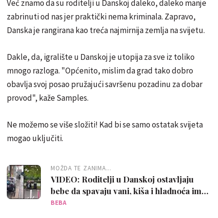
Već znamo da su roditelji u Danskoj daleko, daleko manje
zabrinuti od nas jer praktički nema kriminala. Zapravo,
Danska je rangirana kao treća najmirnija zemlja na svijetu.
Dakle, da, igralište u Danskoj je utopija za sve iz toliko
mnogo razloga. "Općenito, mislim da grad tako dobro
obavlja svoj posao pružajući savršenu pozadinu za dobar
provod", kaže Samples.
Ne možemo se više složiti! Kad bi se samo ostatak svijeta
mogao uključiti.
MOŽDA TE ZANIMA...
VIDEO: Roditelji u Danskoj ostavljaju
bebe da spavaju vani, kiša i hladnoća im
ne smetaju
BEBA