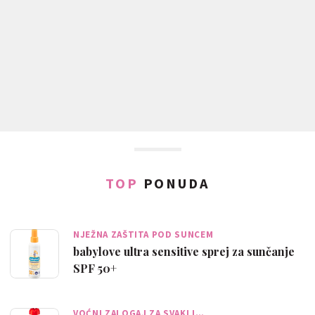
TOP
PONUDA
NJEŽNA ZAŠTITA POD SUNCEM
babylove ultra sensitive sprej za sunčanje
SPF 50+
VOĆNI ZALOGAJ ZA SVAKI I…