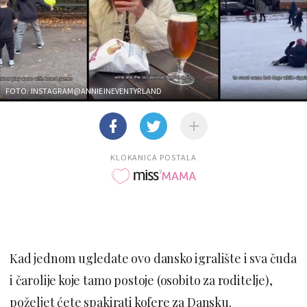
FOTO: INSTAGRAM@ANNIEINEVENTYRLAND
KLOKANICA POSTALA
Kad jednom ugledate ovo dansko igralište i sva čuda
i čarolije koje tamo postoje (osobito za roditelje),
poželjet ćete spakirati kofere za Dansku.