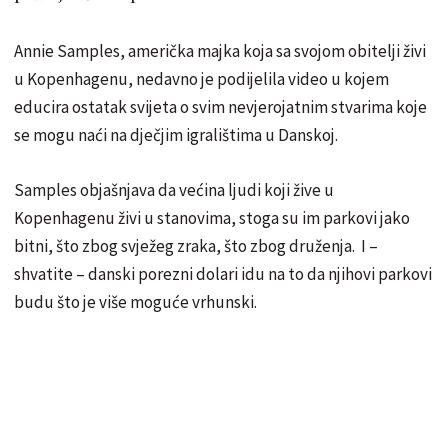
Annie Samples, američka majka koja sa svojom obitelji živi
u Kopenhagenu, nedavno je podijelila video u kojem
educira ostatak svijeta o svim nevjerojatnim stvarima koje
se mogu naći na dječjim igralištima u Danskoj.
Samples objašnjava da većina ljudi koji žive u
Kopenhagenu živi u stanovima, stoga su im parkovi jako
bitni, što zbog svježeg zraka, što zbog druženja. I –
shvatite – danski porezni dolari idu na to da njihovi parkovi
budu što je više moguće vrhunski.