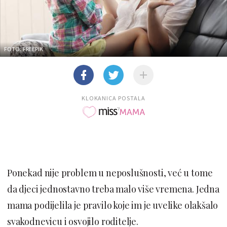
FOTO: FREEPIK
KLOKANICA POSTALA
Ponekad nije problem u neposlušnosti, već u tome
da djeci jednostavno treba malo više vremena. Jedna
mama podijelila je pravilo koje im je uvelike olakšalo
svakodnevicu i osvojilo roditelje.