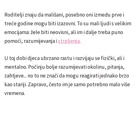
Roditelji znaju da mališani, posebno oni između prve i
treće godine mogu biti izazovni. To su mali ljudi s velikim
emocijama: žele biti neovisni, ali im i dalje treba puno
pomoći, razumijevanja i
strpljenja
.
U toj dobi djeca ubrzano rastu i razvijaju se fizički, ali i
mentalno. Počinju bolje razumijevati okolinu, pitanja,
zahtjeve... no to ne znači da mogu reagirati jednako brzo
kao stariji. Zapravo, često im je samo potrebno malo više
vremena.