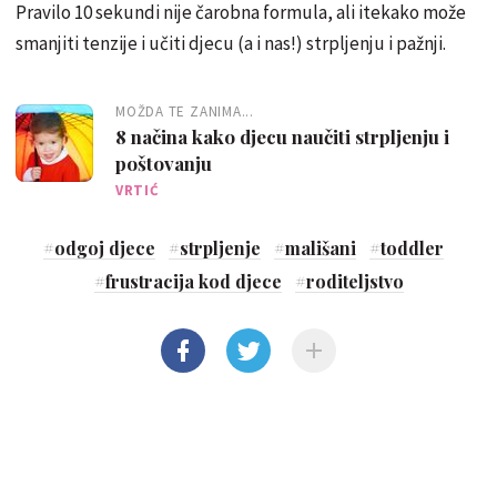
Pravilo 10 sekundi nije čarobna formula, ali itekako može
smanjiti tenzije i učiti djecu (a i nas!) strpljenju i pažnji.
MOŽDA TE ZANIMA...
8 načina kako djecu naučiti strpljenju i
poštovanju
VRTIĆ
#
odgoj djece
#
strpljenje
#
mališani
#
toddler
#
frustracija kod djece
#
roditeljstvo