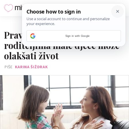
07. SRPNJA 2026.
Pravilo od 10 sekundi koje
Sign in with Google
roditeljima male djece može
olakšati život
PIŠE
KARINA ŠIŽDRAK