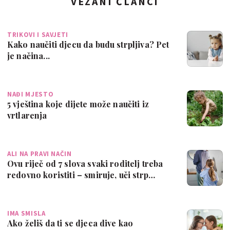
VEZANI ČLANCI
TRIKOVI I SAVJETI
Kako naučiti djecu da budu strpljiva? Pet
je načina...
NAĐI MJESTO
5 vještina koje dijete može naučiti iz
vrtlarenja
ALI NA PRAVI NAČIN
Ovu riječ od 7 slova svaki roditelj treba
redovno koristiti – smiruje, uči strp…
IMA SMISLA
Ako želiš da ti se djeca dive kao