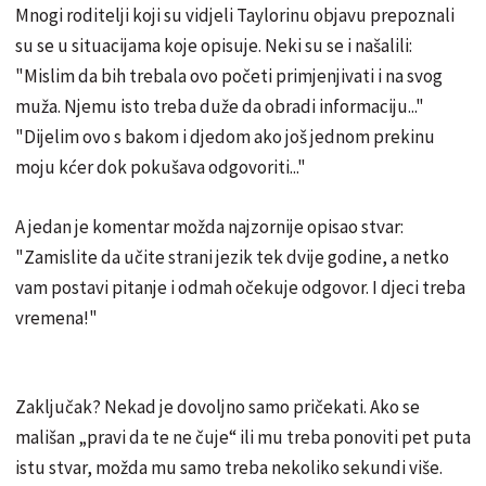
Mnogi roditelji koji su vidjeli Taylorinu objavu prepoznali
su se u situacijama koje opisuje. Neki su se i našalili:
"Mislim da bih trebala ovo početi primjenjivati i na svog
muža. Njemu isto treba duže da obradi informaciju..."
"Dijelim ovo s bakom i djedom ako još jednom prekinu
moju kćer dok pokušava odgovoriti..."
A jedan je komentar možda najzornije opisao stvar:
"Zamislite da učite strani jezik tek dvije godine, a netko
vam postavi pitanje i odmah očekuje odgovor. I djeci treba
vremena!"
Zaključak? Nekad je dovoljno samo pričekati. Ako se
mališan „pravi da te ne čuje“ ili mu treba ponoviti pet puta
istu stvar, možda mu samo treba nekoliko sekundi više.