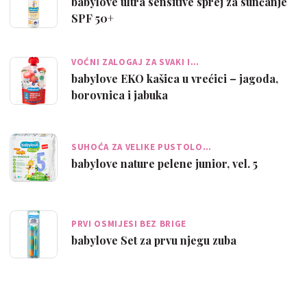
babylove ultra sensitive sprej za sunčanje
SPF 50+
VOĆNI ZALOGAJ ZA SVAKI I…
babylove EKO kašica u vrećici – jagoda,
borovnica i jabuka
SUHOĆA ZA VELIKE PUSTOLO…
babylove nature pelene junior, vel. 5
PRVI OSMIJESI BEZ BRIGE
babylove Set za prvu njegu zuba