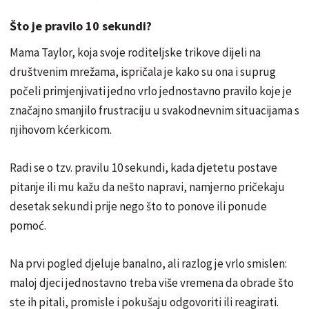
Što je pravilo 10 sekundi?
Mama Taylor, koja svoje roditeljske trikove dijeli na
društvenim mrežama, ispričala je kako su ona i suprug
počeli primjenjivati jedno vrlo jednostavno pravilo koje je
značajno smanjilo frustraciju u svakodnevnim situacijama s
njihovom kćerkicom.
Radi se o tzv. pravilu 10 sekundi, kada djetetu postave
pitanje ili mu kažu da nešto napravi, namjerno pričekaju
desetak sekundi prije nego što to ponove ili ponude
pomoć.
Na prvi pogled djeluje banalno, ali razlog je vrlo smislen:
maloj djeci jednostavno treba više vremena da obrade što
ste ih pitali, promisle i pokušaju odgovoriti ili reagirati.