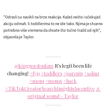
"Odrasli su navikli na brze reakcije. Kažeš nešto i očekuješ
akciju odmah. S toddlerima to ne ide tako. Njima je stvarno
potrebno više vremena da shvate što točno tražiš od njih",
objasnila je Taylor.
@kinggordonfam
It’s legit been life
changing!
#fyp
#toddlers
#parents
#sahm
#mom
#moms
#hack
#TikTokCreatorSearchInsightsIncentive
♬
original sound - Taylor