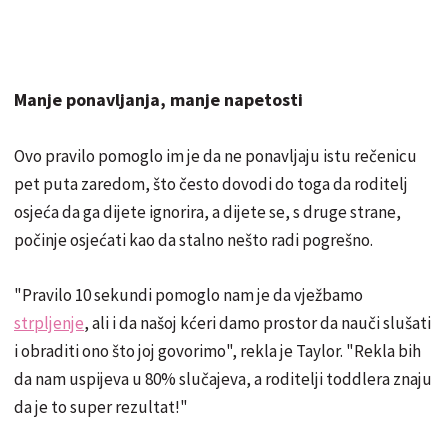
Manje ponavljanja, manje napetosti
Ovo pravilo pomoglo im je da ne ponavljaju istu rečenicu
pet puta zaredom, što često dovodi do toga da roditelj
osjeća da ga dijete ignorira, a dijete se, s druge strane,
počinje osjećati kao da stalno nešto radi pogrešno.
"Pravilo 10 sekundi pomoglo nam je da vježbamo
strpljenje
, ali i da našoj kćeri damo prostor da nauči slušati
i obraditi ono što joj govorimo", rekla je Taylor. "Rekla bih
da nam uspijeva u 80% slučajeva, a roditelji toddlera znaju
da je to super rezultat!"