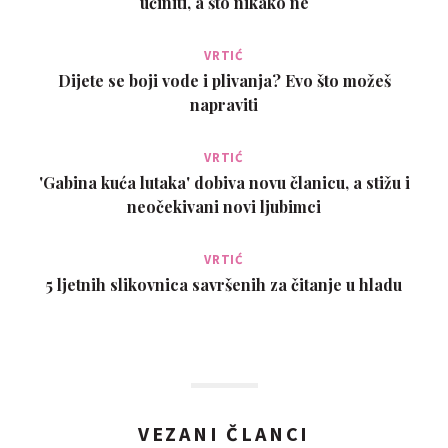
učiniti, a što nikako ne
VRTIĆ
Dijete se boji vode i plivanja? Evo što možeš
napraviti
VRTIĆ
'Gabina kuća lutaka' dobiva novu članicu, a stižu i
neočekivani novi ljubimci
VRTIĆ
5 ljetnih slikovnica savršenih za čitanje u hladu
VEZANI ČLANCI