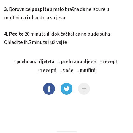
3.
Borovnice
pospite
s malo brašna da ne iscure u
muffinima i ubacite u smjesu
4.
Pecite
20 minuta ili dok čačkalica ne bude suha.
Ohladite ih 5 minuta i uživajte
#
prehrana djeteta
#
prehrana djece
#
recept
#
recepti
#
voće
#
muffini