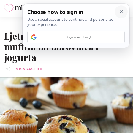
03. KOLOVOZA 2016.
Ljetno i fino: Jednostavni
Sign in with Google
muffini od borovnica i
jogurta
PIŠE
MISSGASTRO