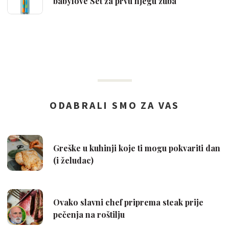
babylove Set za prvu njegu zuba