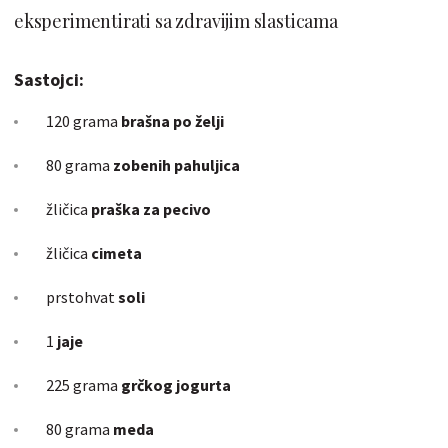
eksperimentirati sa zdravijim slasticama
Sastojci:
120 grama
brašna po želji
80 grama
zobenih pahuljica
žličica
praška za pecivo
žličica
cimeta
prstohvat
soli
1
jaje
225 grama
grčkog jogurta
80 grama
meda