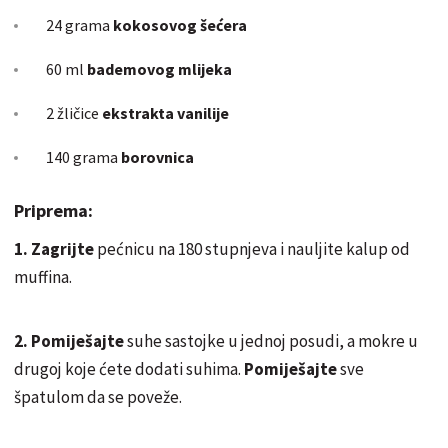
24 grama
kokosovog šećera
60 ml
bademovog mlijeka
2 žličice
ekstrakta vanilije
140 grama
borovnica
Priprema:
1. Zagrijte
pećnicu na 180 stupnjeva i nauljite kalup od
muffina.
2. Pomiješajte
suhe sastojke u jednoj posudi, a mokre u
drugoj koje ćete dodati suhima.
Pomiješajte
sve
špatulom da se poveže.