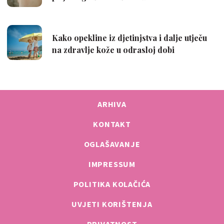
ARHIVA
KONTAKT
OGLAŠAVANJE
IMPRESSUM
POLITIKA KOLAČIĆA
UVJETI KORIŠTENJA
PRIVATNOST