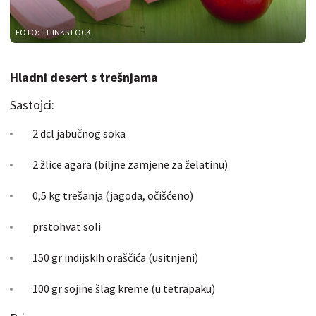
FOTO: THINKSTOCK
Hladni desert s trešnjama
Sastojci:
2 dcl jabučnog soka
2 žlice agara (biljne zamjene za želatinu)
0,5 kg trešanja (jagoda, očišćeno)
prstohvat soli
150 gr indijskih oraščića (usitnjeni)
100 gr sojine šlag kreme (u tetrapaku)