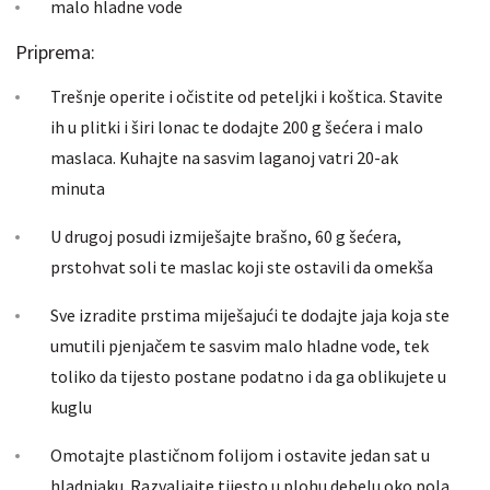
malo hladne vode
Priprema:
Trešnje operite i očistite od peteljki i koštica. Stavite
ih u plitki i širi lonac te dodajte 200 g šećera i malo
maslaca. Kuhajte na sasvim laganoj vatri 20-ak
minuta
U drugoj posudi izmiješajte brašno, 60 g šećera,
prstohvat soli te maslac koji ste ostavili da omekša
Sve izradite prstima miješajući te dodajte jaja koja ste
umutili pjenjačem te sasvim malo hladne vode, tek
toliko da tijesto postane podatno i da ga oblikujete u
kuglu
Omotajte plastičnom folijom i ostavite jedan sat u
hladnjaku. Razvaljajte tijesto u plohu debelu oko pola