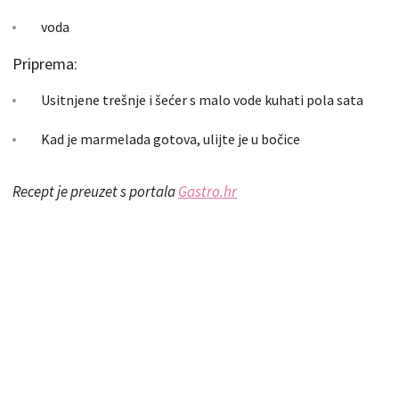
voda
Priprema:
Usitnjene trešnje i šećer s malo vode kuhati pola sata
Kad je marmelada gotova, ulijte je u bočice
Recept je preuzet s portala
Gastro.hr