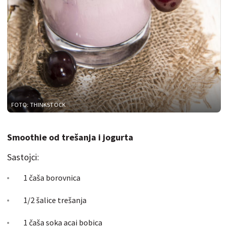
FOTO: THINKSTOCK
Smoothie od trešanja i jogurta
Sastojci:
1 čaša borovnica
1/2 šalice trešanja
1 čaša soka acai bobica