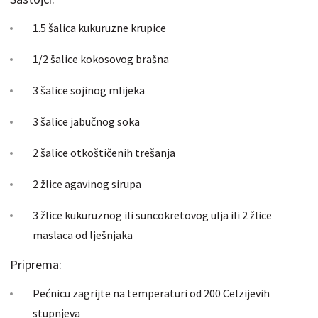
1.5 šalica kukuruzne krupice
1/2 šalice kokosovog brašna
3 šalice sojinog mlijeka
3 šalice jabučnog soka
2 šalice otkoštičenih trešanja
2 žlice agavinog sirupa
3 žlice kukuruznog ili suncokretovog ulja ili 2 žlice
maslaca od lješnjaka
Priprema:
Pećnicu zagrijte na temperaturi od 200 Celzijevih
stupnjeva