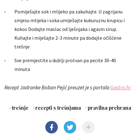
Pomiješajte sok i mlijeko pa zakuhajte. U zagrijanu
smjesu mlijeka i soka umiješajte kukuruznu krupicu i
kokos Dodajte maslac od lješnjaka i agavin sirup.
Kuhajte i miješajte 2-3 minute pa dodajte očišćene
trešnje
Sve premjestite u dublji protvan pa pecite 30-40
minuta
Recept Jadranke Boban Pejić preuzet je s portala
Gastro.hr
#
trešnje
#
recepti s trešnjama
#
pravilna prehrana