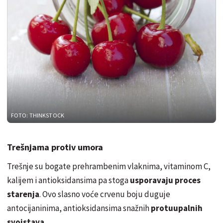
FOTO: THINKSTOCK
Trešnjama protiv umora
Trešnje su bogate prehrambenim vlaknima, vitaminom C,
kalijem i antioksidansima pa stoga
usporavaju proces
starenja
. Ovo slasno voće crvenu boju duguje
antocijaninima, antioksidansima snažnih
protuupalnih
svojstava
.