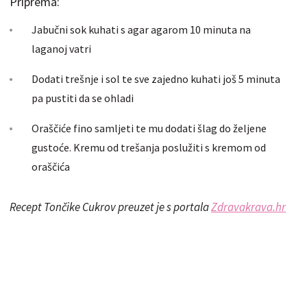
Priprema:
Jabučni sok kuhati s agar agarom 10 minuta na
laganoj vatri
Dodati trešnje i sol te sve zajedno kuhati još 5 minuta
pa pustiti da se ohladi
Oraščiće fino samljeti te mu dodati šlag do željene
gustoće. Kremu od trešanja poslužiti s kremom od
oraščića
Recept Tončike Cukrov preuzet je s portala
Zdravakrava.hr