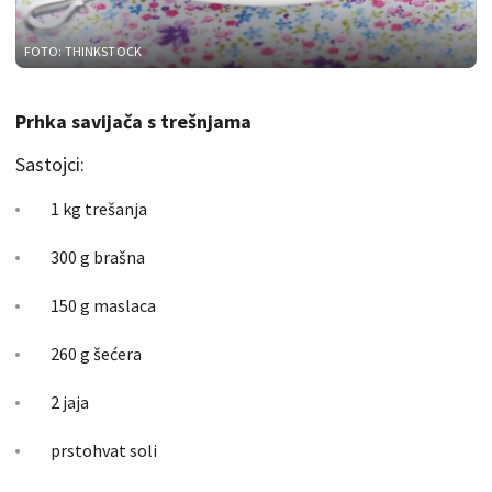
FOTO: THINKSTOCK
Prhka savijača s trešnjama
Sastojci:
1 kg trešanja
300 g brašna
150 g maslaca
260 g šećera
2 jaja
prstohvat soli