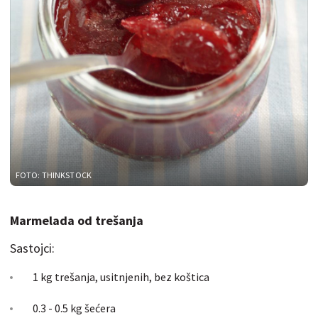
FOTO: THINKSTOCK
Marmelada od trešanja
Sastojci:
1 kg trešanja, usitnjenih, bez koštica
0.3 - 0.5 kg šećera