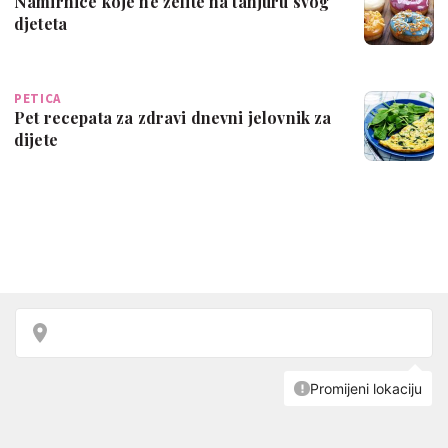
Namirnice koje ne želite na tanjuru svog
djeteta
PETICA
Pet recepata za zdravi dnevni jelovnik za
dijete