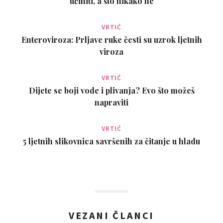
učiniti, a što nikako ne
VRTIĆ
Enteroviroza: Prljave ruke česti su uzrok ljetnih
viroza
VRTIĆ
Dijete se boji vode i plivanja? Evo što možeš
napraviti
VRTIĆ
5 ljetnih slikovnica savršenih za čitanje u hladu
VEZANI ČLANCI