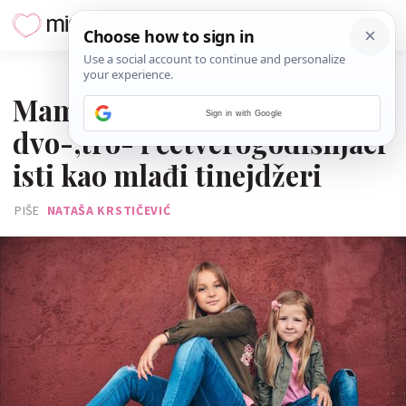
13. LIPNJA 2023.
Mama 'dokazala' da su
Sign in with Google
dvo-,tro- i četverogodišnjaci
isti kao mlađi tinejdžeri
PIŠE
NATAŠA KRSTIČEVIĆ