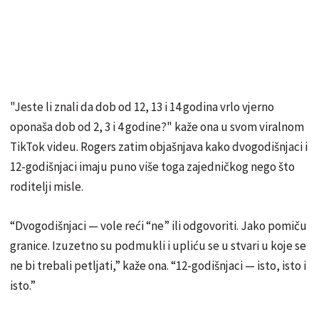
"Jeste li znali da dob od 12, 13 i 14 godina vrlo vjerno
oponaša dob od 2, 3 i 4 godine?" kaže ona u svom viralnom
TikTok videu. Rogers zatim objašnjava kako dvogodišnjaci i
12-godišnjaci imaju puno više toga zajedničkog nego što
roditelji misle.
“Dvogodišnjaci — vole reći “ne” ili odgovoriti. Jako pomiču
granice. Izuzetno su podmukli i upliću se u stvari u koje se
ne bi trebali petljati,” kaže ona. “12-godišnjaci — isto, isto i
isto.”