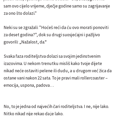
sam ovo cijelo vrijeme, dječje godine samo su zagrijavanje
za ono što dolazi."
Neki su se zgražali: "Hoćeš reći da ću ovo morati ponoviti
za deset godina?", dok su drugi suosjećajni i pažljivo
govorili: „Nažalost, da.“
Svaka faza roditeljstva dolazi sa svojim jedinstvenim
izazovima. U nekom trenutku misliš kako tvoje dijete
nikad neće ostaviti pelene ili dudu, a u drugom već žica da
ostane vani nakon 22 sata. To je pravi mali rollercoaster –
emocija, uspona, padova…
No, to je jedna od najvećih čari roditeljstva. I ne, nije lako.
Nitko nikad nije rekao da je lako.