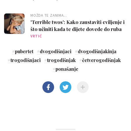
MOŽDA TE ZANIMA...
'Terrible twos': Kako zaustaviti cviljenje i
što učiniti kada te dijete dovede do ruba
VRTIĆ
#
pubertet
#
dvogodišnjaci
#
dvogodišnjakinja
#
trogodišnjaci
#
trogodišnjak
#
četverogodišnjak
#
ponašanje