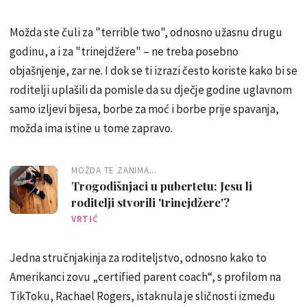
Možda ste čuli za "terrible two", odnosno užasnu drugu
godinu, a i za "trinejdžere" – ne treba posebno
objašnjenje, zar ne. I dok se ti izrazi često koriste kako bi se
roditelji uplašili da pomisle da su dječje godine uglavnom
samo izljevi bijesa, borbe za moć i borbe prije spavanja,
možda ima istine u tome zapravo.
MOŽDA TE ZANIMA...
Trogodišnjaci u pubertetu: Jesu li
roditelji stvorili 'trinejdžere'?
VRTIĆ
Jedna stručnjakinja za roditeljstvo, odnosno kako to
Amerikanci zovu „certified parent coach“, s profilom na
TikToku, Rachael Rogers, istaknula je sličnosti između