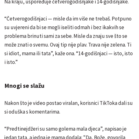
Na kraju, uspoređuje četverogodišnjake i 14-godišnjake.
“Četverogodišnjaci — misle da im više ne trebaš. Potpuno
su uvjereni da bi se mogli iseliti odmah i bez ikakvih se
problema brinuti sami za sebe. Misle da znaju sve što se
može znati o svemu. Ovaj tip nije plav. Trava nije zelena. Ti
si idiot, mama ili tata”, kaže ona. “14-godišnjaci — isto, isto
i isto.”
Mnogi se slažu
Nakon što je video postao viralan, korisnici TikToka dali su
si oduška s komentarima.
“Predtinejdžeri su samo golema mala djeca”, napisao je
jedan tata, a jedna je mama dodala: "Da, Bože, govorila