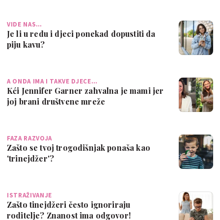
VIDE NAS…
Je li u redu i djeci ponekad dopustiti da
piju kavu?
A ONDA IMA I TAKVE DJECE…
Kći Jennifer Garner zahvalna je mami jer
joj brani društvene mreže
FAZA RAZVOJA
Zašto se tvoj trogodišnjak ponaša kao
'trinejdžer'?
ISTRAŽIVANJE
Zašto tinejdžeri često ignoriraju
roditelje? Znanost ima odgovor!