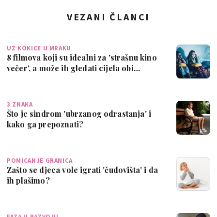
VEZANI ČLANCI
UZ KOKICE U MRAKU
8 filmova koji su idealni za 'strašnu kino
večer', a može ih gledati cijela obi…
3 ZNAKA
Što je sindrom 'ubrzanog odrastanja' i
kako ga prepoznati?
POMICANJE GRANICA
Zašto se djeca vole igrati 'čudovišta' i da
ih plašimo?
FAZA U RAZVOJU