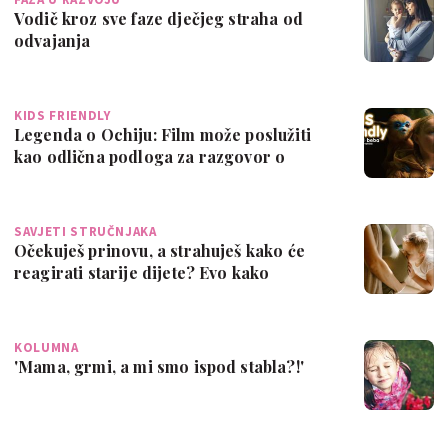
Vodič kroz sve faze dječjeg straha od
odvajanja
KIDS FRIENDLY
Legenda o Ochiju: Film može poslužiti
kao odlična podloga za razgovor o
strahu …
SAVJETI STRUČNJAKA
Očekuješ prinovu, a strahuješ kako će
reagirati starije dijete? Evo kako
pripre…
KOLUMNA
'Mama, grmi, a mi smo ispod stabla?!'