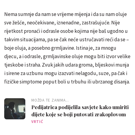
Nema sumnje da nam se vrijeme mijenja i da su nam oluje
sve žešće, neočekivane, iznenadne, zastrašujuće. Nije
rijetkost pronaći i odrasle osobe kojima nije baš ugodno u
takvim situacijama, pa se čak neće ustručavati reći da se –
boje oluja, a posebno grmljavine. Istina je, za mnogu
djecu, a i odrasle, grmljavinske oluje mogu biti izvor velike
tjeskobe i straha. Zvuk jakih udara groma, bljeskovi munja
i sirene za uzbunu mogu izazvati nelagodu, suze, pa čak i
fizičke simptome poput boli u trbuhu ili ubrzanog disanja.
MOŽDA TE ZANIMA...
Pedijatrica podijelila savjete kako umiriti
dijete koje se boji putovati zrakoplovom
VRTIĆ