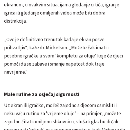
ekranom, u ovakvim situacijama gledanje crtića, igranje
igrica ili gledanje omiljenih videa može biti dobra
distrakcija.
„Ovo je definitivno trenutak kada je ekran posve
prihvatljiv“, kaže dr. Mickelson. „Možete čak imati i
posebne igračke u svom 'kompletu za oluje' koje će djeci
pomoći da se zabave i smanje napetost dok traje
nevrijeme.“
Male rutine za osjećaj sigurnosti
Uz ekran ili igračke, možeš zajedno s djecom osmisliti i
neku vašu rutinu za 'vrijeme oluje' – na primjer, ,možete
zajedno čitati omiljenu slikovnicu, slušati glazbu ili čak
organizirati 'piknik' na sigurnom mjestu u kući. Važno je da