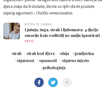
djeca znaju da ih slušate, da ste uz njih i da im pružate
osjećaj sigurnosti – i fizički i emocionalno.
MOŽDA TE ZANIMA...
Ljutnja, tuga, strah i ljubomora: 4 dječje
emocije koje roditelji ne smiju ignorirati
VRTIĆ
#
strah
#
strah kod djece
#
oluja
#
grmljavina
#
sigurnost
#
opasnosti
#
sigurno mjesto
#
psihologinja