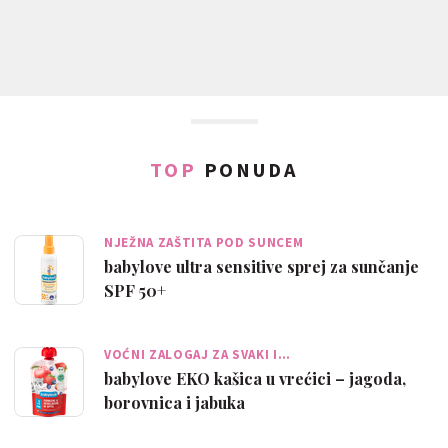
TOP
PONUDA
NJEŽNA ZAŠTITA POD SUNCEM
babylove ultra sensitive sprej za sunčanje
SPF 50+
VOĆNI ZALOGAJ ZA SVAKI I…
babylove EKO kašica u vrećici – jagoda,
borovnica i jabuka