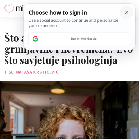
12. SVIBNJA 2026.
Što ako se dijete boji
Sign in with Google
grmljavine i nevremena? Evo
što savjetuje psihologinja
PIŠE
NATAŠA KRSTIČEVIĆ