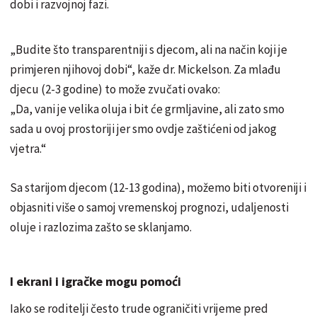
dobi i razvojnoj fazi.
„Budite što transparentniji s djecom, ali na način koji je
primjeren njihovoj dobi“, kaže dr. Mickelson. Za mlađu
djecu (2-3 godine) to može zvučati ovako:
„Da, vani je velika oluja i bit će grmljavine, ali zato smo
sada u ovoj prostoriji jer smo ovdje zaštićeni od jakog
vjetra.“
Sa starijom djecom (12-13 godina), možemo biti otvoreniji i
objasniti više o samoj vremenskoj prognozi, udaljenosti
oluje i razlozima zašto se sklanjamo.
I ekrani i igračke mogu pomoći
Iako se roditelji često trude ograničiti vrijeme pred