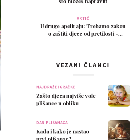
što možeš napraviti
VRTIĆ
Udruge apeliraju: Trebamo zakon
o zaštiti djece od pretilosti -
oznake upozoren…
VEZANI ČLANCI
NAJDRAŽE IGRAČKE
Zašto djeca najviše vole
plišance u obliku
životinja?
DAN PLIŠANACA
Kada i kako je nastao
prvi plišanac?