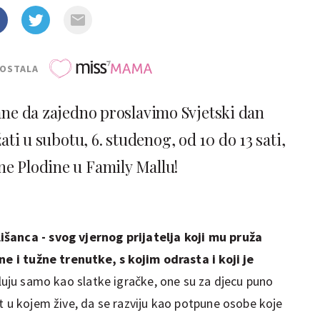
POSTALA
ane da zajedno proslavimo Svjetski dan
ati u subotu, 6. studenog, od 10 do 13 sati,
ne Plodine u Family Mallu!
išanca - svog vjernog prijatelja koji mu pruža
tne i tužne trenutke, s kojim odrasta i koji je
eluju samo kao slatke igračke, one su za djecu puno
t u kojem žive, da se razviju kao potpune osobe koje