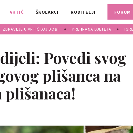
VRTIĆ
ŠKOLARCI
RODITELJI
FORUM
ZDRAVLJE U VRTIĆKOJ DOBI
PREHRANA DJETETA
IGR
 dijeli: Povedi svog
egovog plišanca na
 plišanaca!