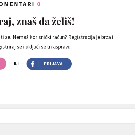
OMENTARI
0
aj, znaš da želiš!
ti se. Nemaš korisnički račun? Registracija je brza i
striraj se i uključi se u raspravu.
ILI
PRIJAVA