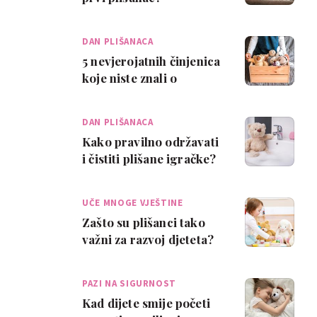
DAN PLIŠANACA
5 nevjerojatnih činjenica
koje niste znali o
plišanim igračkama
DAN PLIŠANACA
Kako pravilno održavati
i čistiti plišane igračke?
UČE MNOGE VJEŠTINE
Zašto su plišanci tako
važni za razvoj djeteta?
PAZI NA SIGURNOST
Kad dijete smije početi