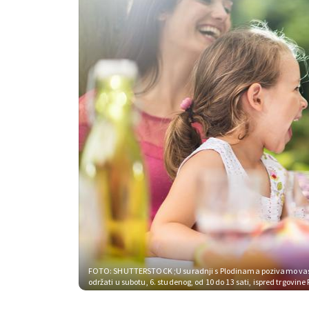
FOTO: SHUTTERSTOCK
;U suradnji s Plodinama pozivamo vas
održati u subotu, 6. studenog, od 10 do 13 sati, ispred trgovine