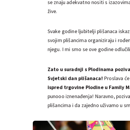
se znaju adekvatno nositi s izazovima
žive.
Svake godine ljubitelji plišanaca iska
svojim plišancima organiziraju i rođe
njegu. I mi smo se ove godine odlučili
Zato u suradnji s Plodinama poziv
Svjetski dan plišanaca!
Proslava će 
ispred trgovine Plodine u Family M
punooo iznenađenja! Naravno, poziva
plišancima i da zajedno uživamo u smi