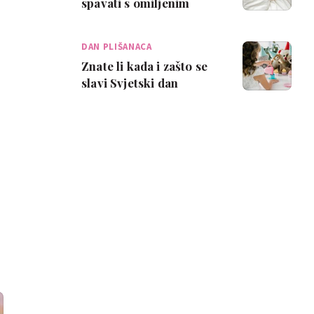
spavati s omiljenim
plišancem i na što paziti
kod odabi…
DAN PLIŠANACA
Znate li kada i zašto se
slavi Svjetski dan
plišanaca i koji su
najpoznatiji pl…