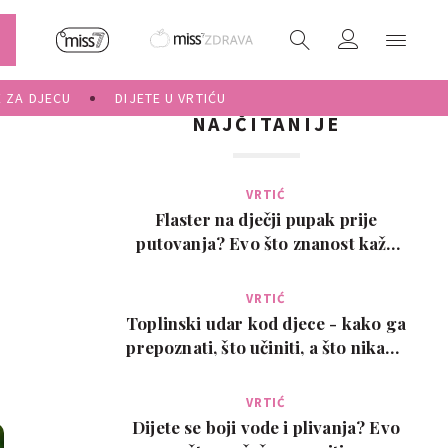
E ZA DJECU
DIJETE U VRTIĆU
NAJČITANIJE
VRTIĆ
Flaster na dječji pupak prije
putovanja? Evo što znanost kaže
na ovaj viralni t…
VRTIĆ
Toplinski udar kod djece - kako ga
prepoznati, što učiniti, a što nikako
ne
VRTIĆ
Dijete se boji vode i plivanja? Evo