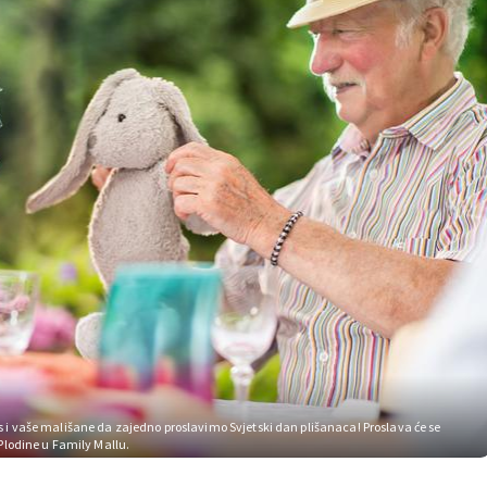
 i vaše mališane da zajedno proslavimo Svjetski dan plišanaca! Proslava će se
 Plodine u Family Mallu.