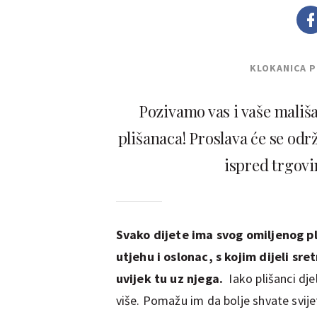
KLOKANICA 
Pozivamo vas i vaše mališ
plišanaca! Proslava će se održ
ispred trgovi
Svako dijete ima svog omiljenog pl
utjehu i oslonac, s kojim dijeli sre
uvijek tu uz njega.
Iako plišanci dj
više. Pomažu im da bolje shvate svije