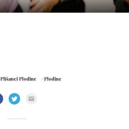
#
Plišanci Plodine
#
Plodine