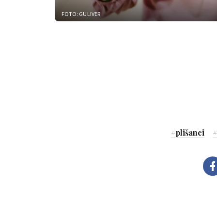
FOTO: GULIVER
#
plišanci