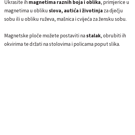
Ukrasite ih
magnetima raznih boja i oblika
, primjerice u
magnetima u obliku
slova, autića i životinja
za dječju
sobu ili u obliku ruževa, mašnica i cvijeća za žensku sobu.
Magnetske ploče možete postaviti na
stalak
, obrubiti ih
okvirima te držati na stolovima i policama poput slika.