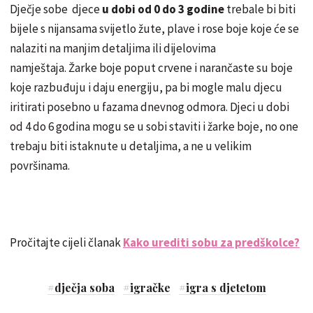
Dječje sobe djece
u dobi od 0 do 3 godine
trebale bi biti
bijele s nijansama svijetlo žute, plave i rose boje koje će se
nalaziti na manjim detaljima ili dijelovima
namještaja. Žarke boje poput crvene i narančaste su boje
koje razbuđuju i daju energiju, pa bi mogle malu djecu
iritirati posebno u fazama dnevnog odmora. Djeci u dobi
od 4 do 6 godina mogu se u sobi staviti i žarke boje, no one
trebaju biti istaknute u detaljima, a ne u velikim
površinama.
Pročitajte cijeli članak
Kako urediti sobu za predškolce?
#
dječja soba
#
igračke
#
igra s djetetom