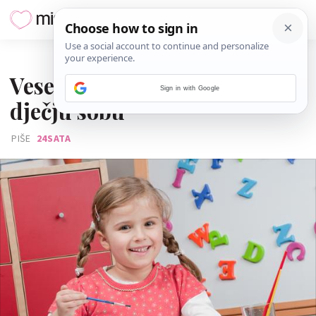
27. SRPNJA 2016.
Veseli i praktični detalji za
Sign in with Google
dječju sobu
PIŠE
24SATA