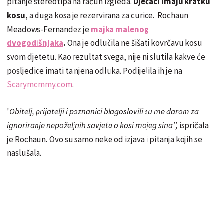
pitanje stereotipa na račun izgleda.
Dječaci imaju kratku
kosu
, a duga kosa je rezervirana za curice. Rochaun
Meadows-Fernandez je
majka malenog
dvogodišnjaka
.
Ona je odlučila ne šišati kovrčavu kosu
svom djetetu. Kao rezultat svega, nije ni slutila kakve će
posljedice imati ta njena odluka. Podijelila ih je na
Scarymommy.com
.
'
Obitelj, prijatelji i poznanici blagoslovili su me darom za
ignoriranje nepoželjnih savjeta o kosi mojeg sina'',
ispričala
je Rochaun
.
Ovo su samo neke od izjava i pitanja kojih se
naslušala.