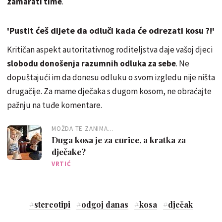
zamarati time
.
'Pustit ćeš dijete da odluči kada će odrezati kosu ?!'
Kritičan aspekt autoritativnog roditeljstva daje vašoj djeci
slobodu donošenja razumnih odluka za sebe
. Ne
dopuštajući im da donesu odluku o svom izgledu nije ništa
drugačije. Za mame dječaka s dugom kosom, ne obraćajte
pažnju na tuđe komentare.
MOŽDA TE ZANIMA...
Duga kosa je za curice, a kratka za
dječake?
VRTIĆ
#
stereotipi
#
odgoj danas
#
kosa
#
dječak