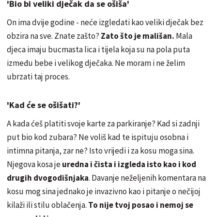
'Bio bi veliki dječak da se ošiša'
On ima dvije godine - neće izgledati kao veliki dječak bez
obzira na sve. Znate zašto?
Zato što je mališan.
Mala
djeca imaju bucmasta lica i tijela koja su na pola puta
između bebe i velikog dječaka. Ne moram i ne želim
ubrzati taj proces.
'Kad će se ošišati?'
A kada ćeš platiti svoje karte za parkiranje? Kad si zadnji
put bio kod zubara? Ne voliš kad te ispituju osobna i
intimna pitanja, zar ne? Isto vrijedi i za kosu moga sina.
Njegova kosa je
uredna i čista i izgleda isto kao i kod
drugih dvogodišnjaka
. Davanje neželjenih komentara na
kosu mog sina jednako je invazivno kao i pitanje o nečijoj
kilaži ili stilu oblačenja.
To nije tvoj posao i nemoj se