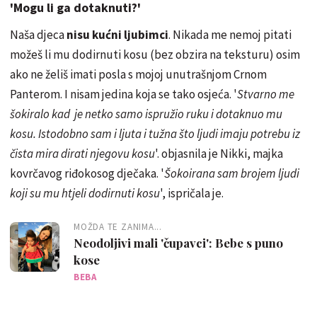
'Mogu li ga dotaknuti?'
Naša djeca
nisu kućni ljubimci
. Nikada me nemoj pitati
možeš li mu dodirnuti kosu (bez obzira na teksturu) osim
ako ne želiš imati posla s mojoj unutrašnjom Crnom
Panterom. I nisam jedina koja se tako osjeća. '
Stvarno me
šokiralo kad je netko samo ispružio ruku i dotaknuo mu
kosu. Istodobno sam i ljuta i tužna što ljudi imaju potrebu iz
čista mira dirati njegovu kosu
'. objasnila je Nikki, majka
kovrčavog riđokosog dječaka. '
Šokoirana sam brojem ljudi
koji su mu htjeli dodirnuti kosu
', ispričala je.
MOŽDA TE ZANIMA...
Neodoljivi mali 'čupavci': Bebe s puno
kose
BEBA