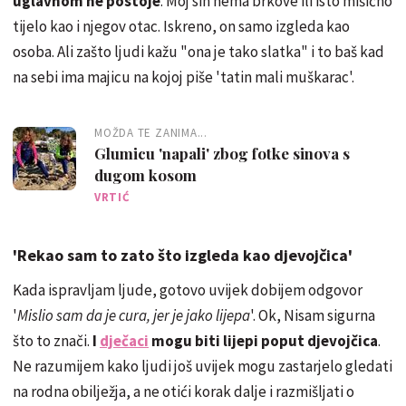
uglavnom ne postoje
. Moj sin nema brkove ili isto mišićno
tijelo kao i njegov otac. Iskreno, on samo izgleda kao
osoba. Ali zašto ljudi kažu "ona je tako slatka" i to baš kad
na sebi ima majicu na kojoj piše 'tatin mali muškarac'.
MOŽDA TE ZANIMA...
Glumicu 'napali' zbog fotke sinova s
dugom kosom
VRTIĆ
'Rekao sam to zato što izgleda kao djevojčica'
Kada ispravljam ljude, gotovo uvijek dobijem odgovor
'
Mislio sam da je cura, jer je jako lijepa
'. Ok, Nisam sigurna
što to znači.
I
dječaci
mogu biti lijepi poput djevojčica
.
Ne razumijem kako ljudi još uvijek mogu zastarjelo gledati
na rodna obilježja, a ne otići korak dalje i razmišljati o