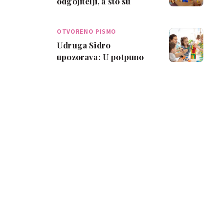
odgojitelji, a što su
zapravo odgojitelji?
OTVORENO PISMO
Udruga Sidro
upozorava: U potpuno
iste epidemiološke
mjere stavljaju dijete
jas…