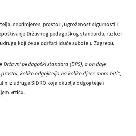
lja, neprimjereni prostori, ugroženost sigurnosti i
nepoštivanje Državnog pedagoškog standarda, razlozi
 udruga koji će se održati iduće subote u Zagrebu.
je Državni pedagoški standard (DPS), a on daje
prostor, koliko odgojitelja na koliko djece mora biti"
,
lin iz udruge SIDRO koja okuplja odgojitelje i
čjem vrtiću.