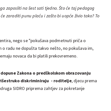
a zaposliti na šest sati tjedno. Što će taj pedagog
će zaraditi punu plaću i zašto bi uopće živio tako? To
entira, nego se "pokušava podmetnuti priča o
n o radu ne dopušta takvo nešto, no pokušava im,
nemaju novaca da bi platili prekovremeno.
 dopune Zakona o predškolskom obrazovanju
višestruko diskriminiraju - roditelje
, djecu prema
 udruga SIDRO priprema zahtjev za pokretanje