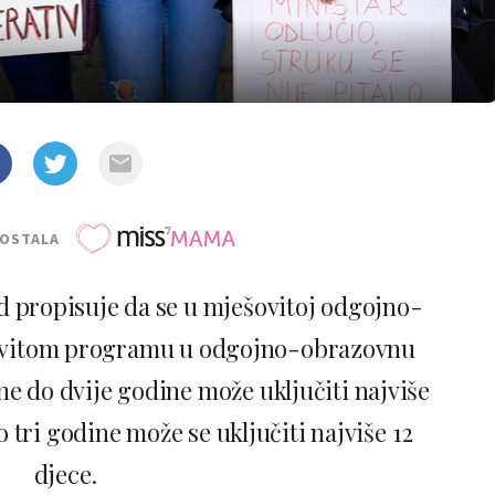
POSTALA
 propisuje da se u mješovitoj odgojno-
ovitom programu u odgojno-obrazovnu
ne do dvije godine može uključiti najviše
 tri godine može se uključiti najviše 12
djece.