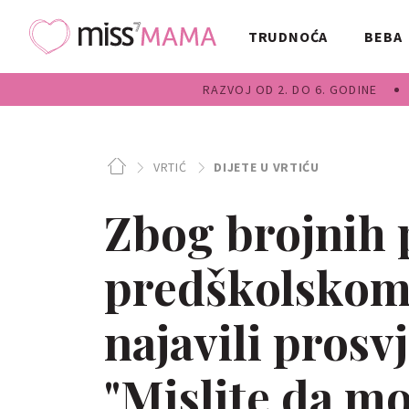
TRUDNOĆA
BEBA
RAZVOJ OD 2. DO 6. GODINE
VRTIĆ
DIJETE U VRTIĆU
Zbog brojnih 
predškolskom 
najavili prosv
"Mislite da mo