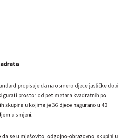
vadrata
tandard propisuje da na osmero djece jasličke dobi
osigurati prostor od pet metara kvadratnih po
čkih skupina u kojima je 36 djece nagurano u 40
ljem u smjeni.
 da se u mješovitoj odgojno-obrazovnoj skupini u