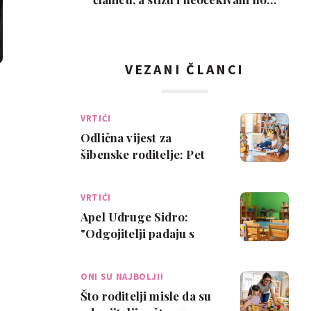
ljubimci
VEZANI ČLANCI
VRTIĆI
Odlična vijest za
šibenske roditelje: Pet
vrtića uvodi produljeno
radno vrijeme…
VRTIĆI
Apel Udruge Sidro:
"Odgojitelji padaju s
nogu, skupine se vrte iz
izolacije u i…
ONI SU NAJBOLJI!
Što roditelji misle da su