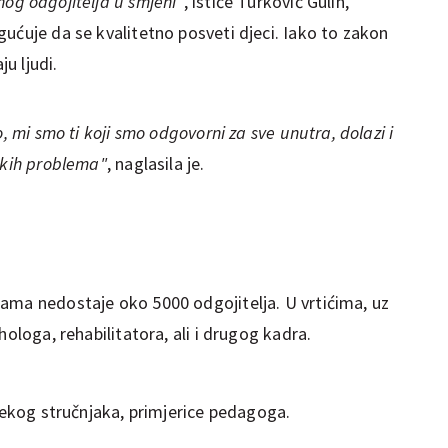
og odgojitelja u smjeni"
, ističe Turković Gulin,
ućuje da se kvalitetno posveti djeci. Iako to zakon
u ljudi.
, mi smo ti koji smo odgovorni za sve unutra, dolazi i
ikih problema"
, naglasila je.
ama nedostaje oko 5000 odgojitelja. U vrtićima, uz
hologa, rehabilitatora, ali i drugog kadra.
 nekog stručnjaka, primjerice pedagoga.