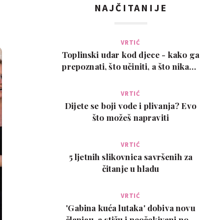
NAJČITANIJE
VRTIĆ
Toplinski udar kod djece - kako ga
prepoznati, što učiniti, a što nikako
ne
VRTIĆ
Dijete se boji vode i plivanja? Evo
što možeš napraviti
VRTIĆ
5 ljetnih slikovnica savršenih za
čitanje u hladu
VRTIĆ
'Gabina kuća lutaka' dobiva novu
članicu, a stižu i neočekivani novi