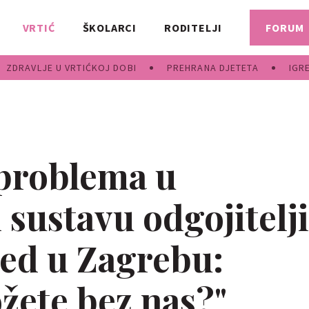
VRTIĆ
ŠKOLARCI
RODITELJI
FORUM
ZDRAVLJE U VRTIĆKOJ DOBI
PREHRANA DJETETA
IGR
problema u
sustavu odgojitelji
jed u Zagrebu:
žete bez nas?"