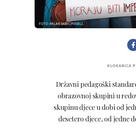
FOTO: MILAN SABIC/PIXSELL
KLOKANICA 
Državni pedagoški standard
obrazovnoj skupini u red
skupinu djece u dobi od jed
desetero djece, od jedne do