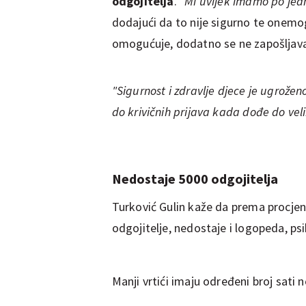
odgojitelja
.
"Mi uvijek imamo po jedn
dodajući da to nije sigurno te onemog
omogućuje, dodatno se ne zapošljavaj
"Sigurnost i zdravlje djece je ugroženo
do krivičnih prijava kada dođe do vel
Nedostaje 5000 odgojitelja
Turković Gulin kaže da prema procjen
odgojitelje, nedostaje i logopeda, psi
Manji vrtići imaju određeni broj sati