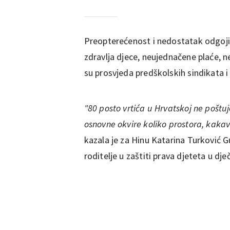
Preopterećenost i nedostatak odgojite
zdravlja djece, neujednačene plaće, 
su prosvjeda predškolskih sindikata i
"80 posto vrtića u Hrvatskoj ne poštu
osnovne okvire koliko prostora, kakav 
kazala je za Hinu Katarina Turković Gu
roditelje u zaštiti prava djeteta u dje