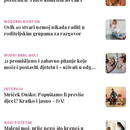
Marko!
MODERNI BONTON
Ovih 10 stvari nemoj nikada raditi u
roditeljskim grupama za razgovor
MUDRI BRBLJAVCI
21 promišljeno i zabavno pitanje koje
možeš postaviti djetetu i – uživati u odg…
INTERVJU
Striček Duško: Popuštamo li previše
djeci? Kratko i jasno - DA!
NOVI POČETAK
Maleni moj, prije nego što kreneš u