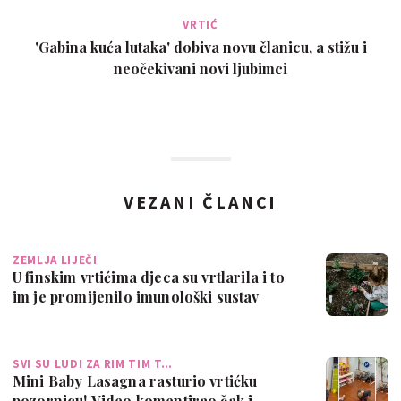
VRTIĆ
'Gabina kuća lutaka' dobiva novu članicu, a stižu i
neočekivani novi ljubimci
VEZANI ČLANCI
ZEMLJA LIJEČI
U finskim vrtićima djeca su vrtlarila i to
im je promijenilo imunološki sustav
SVI SU LUDI ZA RIM TIM T…
Mini Baby Lasagna rasturio vrtićku
pozornicu! Video komentirao čak i