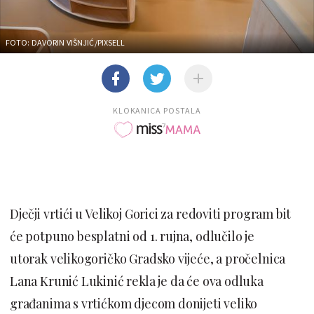
FOTO: DAVORIN VIŠNJIĆ/PIXSELL
KLOKANICA POSTALA
Dječji vrtići u Velikoj Gorici za redoviti program bit
će potpuno besplatni od 1. rujna, odlučilo je
utorak velikogoričko Gradsko vijeće, a pročelnica
Lana Krunić Lukinić rekla je da će ova odluka
građanima s vrtićkom djecom donijeti veliko