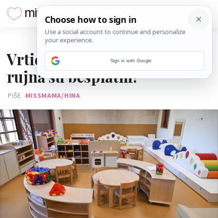
09. SRPNJA 2024.
Vrtići u Velikoj Gorici od 1.
Sign in with Google
rujna su besplatni!
PIŠE
MISSMAMA/HINA