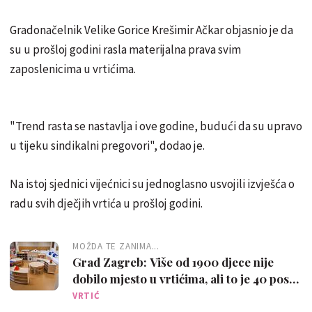
Gradonačelnik Velike Gorice Krešimir Ačkar objasnio je da
su u prošloj godini rasla materijalna prava svim
zaposlenicima u vrtićima.
"Trend rasta se nastavlja i ove godine, budući da su upravo
u tijeku sindikalni pregovori", dodao je.
Na istoj sjednici vijećnici su jednoglasno usvojili izvješća o
radu svih dječjih vrtića u prošloj godini.
MOŽDA TE ZANIMA...
Grad Zagreb: Više od 1900 djece nije
dobilo mjesto u vrtićima, ali to je 40 posto
manje nego lani
VRTIĆ