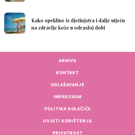
ARHIVA
KONTAKT
OGLAŠAVANJE
IMPRESSUM
POLITIKA KOLAČIĆA
UVJETI KORIŠTENJA
PRIVATNOST