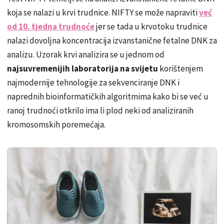
koja se nalazi u krvi trudnice. NIFTY se može napraviti
već
od 10. tjedna trudnoće
jer se tada u krvotoku trudnice
nalazi dovoljna koncentracija izvanstanične fetalne DNK za
analizu. Uzorak krvi analizira se u jednom od
najsuvremenijih laboratorija na svijetu
korištenjem
najmodernije tehnologije za sekvenciranje DNK i
naprednih bioinformatičkih algoritmima kako bi se već u
ranoj trudnoći otkrilo ima li plod neki od analiziranih
kromosomskih poremećaja.