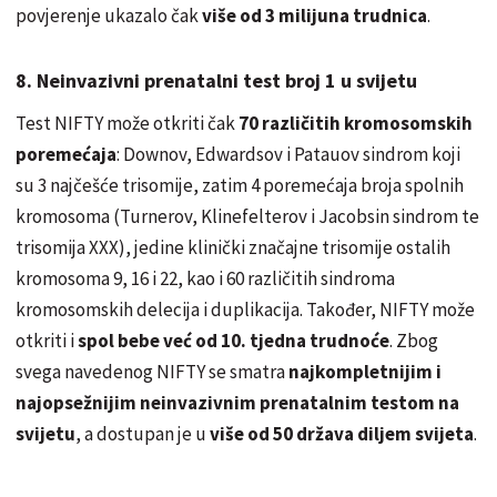
povjerenje ukazalo čak
više od 3 milijuna trudnica
.
8. Neinvazivni prenatalni test broj 1 u svijetu
Test NIFTY može otkriti čak
70 različitih kromosomskih
poremećaja
: Downov, Edwardsov i Patauov sindrom koji
su 3 najčešće trisomije, zatim 4 poremećaja broja spolnih
kromosoma (Turnerov, Klinefelterov i Jacobsin sindrom te
trisomija XXX), jedine klinički značajne trisomije ostalih
kromosoma 9, 16 i 22, kao i 60 različitih sindroma
kromosomskih delecija i duplikacija. Također, NIFTY može
otkriti i
spol bebe već od 10. tjedna trudnoće
. Zbog
svega navedenog NIFTY se smatra
najkompletnijim i
najopsežnijim neinvazivnim prenatalnim testom na
svijetu
, a dostupan je u
više od 50 država diljem svijeta
.