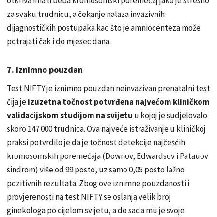
otkriva ima li beba kromosomski poremećaj jako je stresno
za svaku trudnicu, a čekanje nalaza invazivnih
dijagnostičkih postupaka kao što je amniocenteza može
potrajati čak i do mjesec dana.
7. Iznimno pouzdan
Test NIFTY je iznimno pouzdan neinvazivan prenatalni test
čija je
izuzetna točnost potvrđena najvećom kliničkom
validacijskom studijom na svijetu
u kojoj je sudjelovalo
skoro 147 000 trudnica. Ova najveće istraživanje u kliničkoj
praksi potvrdilo je da je točnost detekcije najčešćih
kromosomskih poremećaja (Downov, Edwardsov i Patauov
sindrom) više od 99 posto, uz samo 0,05 posto lažno
pozitivnih rezultata. Zbog ove iznimne pouzdanosti i
provjerenosti na test NIFTY se oslanja velik broj
ginekologa po cijelom svijetu, a do sada mu je svoje