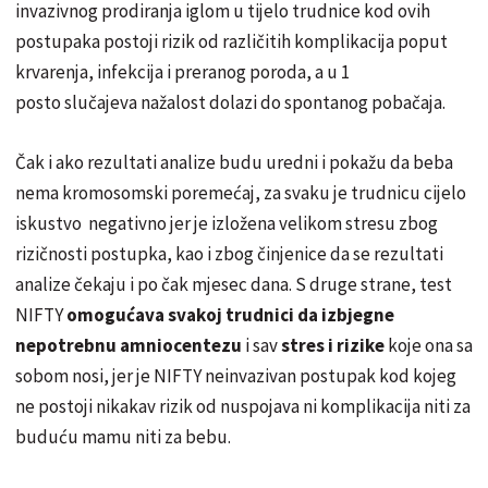
invazivnog prodiranja iglom u tijelo trudnice kod ovih
postupaka postoji rizik od različitih komplikacija poput
krvarenja, infekcija i preranog poroda, a u 1
posto slučajeva nažalost dolazi do spontanog pobačaja.
Čak i ako rezultati analize budu uredni i pokažu da beba
nema kromosomski poremećaj, za svaku je trudnicu cijelo
iskustvo negativno jer je izložena velikom stresu zbog
rizičnosti postupka, kao i zbog činjenice da se rezultati
analize čekaju i po čak mjesec dana. S druge strane, test
NIFTY
omogućava svakoj trudnici da izbjegne
nepotrebnu amniocentezu
i sav
stres i rizike
koje ona sa
sobom nosi, jer je NIFTY neinvazivan postupak kod kojeg
ne postoji nikakav rizik od nuspojava ni komplikacija niti za
buduću mamu niti za bebu.