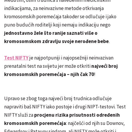
indikacijama, za neinvazivne metode otkrivanja
kromosomskih poremećaja također se odlučuje i jako
puno budućih roditelji koji nemaju indikaciju nego
jednostavno žele što ranije saznati više o
kromosomskom zdravlju svoje nerođene bebe
.
Test NIFTY
je najpotpuniji i najopsežniji neinvazivan
prenatalni test na svijetu jer može otkriti
najveći broj
kromosomskih poremećaja – njih čak 70
!
Upravo se zbog toga najveći broj trudnica odlučuje
napraviti baš NIFTY iako postoje i drugi NIPT-testovi. Test
NIFTY služi za
procjenu rizika prisutnosti određenih
kromosomskih poremećaja
: najčešći od njih su Downov,
Edwardsov i Patauov sindrom, ali NIFTY može otkriti i