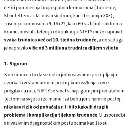
četiri poremećaja broja spolnih kromosoma (Turnerov,
Klinefelterov i Jacobsin sindrom, kao i trisomiju XXX),
trisomije kromosoma 9, 16 i 22, kao i 60 različitih sindroma
kromosomskih delecija i duplikacija. NIFTY može napraviti
svaka trudnica već od 10. tjedna trudnoće
, a do sada ga
je napravilo
više od 3 milijuna trudnica diljem svijeta
.
1. Siguran
S obzirom na to da se radi o jednostavnom prikupljanju
uzorka krvi standardnim postupkom vađenja krvi iz
pregiba na ruci, NIFTY se smatra najsigurnijim prenatalnim
testom na svijetu i za mamu i za bebu jer s njim ne postoji
nikakav rizik od pobačaja
niti
bilo kakvih drugih
problema i komplikacija tijekom trudnoće
. U usporedbi
s invazivnim dijagnostičkim postupcima kao što su