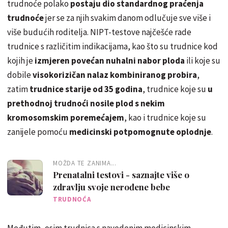
trudnoće polako
postaju dio standardnog praćenja
trudnoće
jer se za njih svakim danom odlučuje sve više i
više budućih roditelja. NIPT-testove najčešće rade
trudnice s različitim indikacijama, kao što su trudnice kod
kojih je
izmjeren povećan nuhalni nabor ploda
ili koje su
dobile
visokorizičan nalaz kombiniranog probira
,
zatim
trudnice starije od 35 godina
, trudnice koje su
u
prethodnoj trudnoći nosile plod s nekim
kromosomskim poremećajem
, kao i trudnice koje su
zanijele pomoću
medicinski potpomognute oplodnje
.
MOŽDA TE ZANIMA...
Prenatalni testovi - saznajte više o
zdravlju svoje nerođene bebe
TRUDNOĆA
Međutim, osim trudnica s navedenim medicinskim