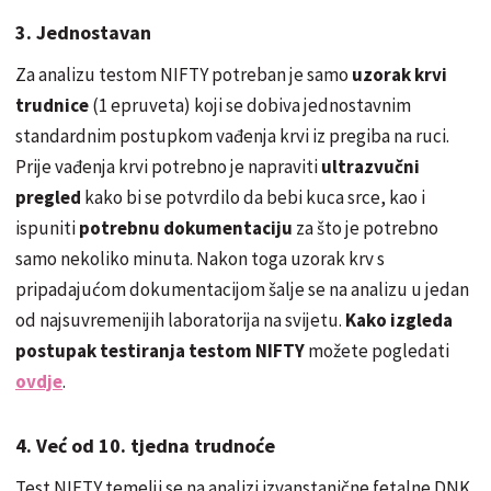
3. Jednostavan
Za analizu testom NIFTY potreban je samo
uzorak krvi
trudnice
(1 epruveta) koji se dobiva jednostavnim
standardnim postupkom vađenja krvi iz pregiba na ruci.
Prije vađenja krvi potrebno je napraviti
ultrazvučni
pregled
kako bi se potvrdilo da bebi kuca srce, kao i
ispuniti
potrebnu dokumentaciju
za što je potrebno
samo nekoliko minuta. Nakon toga uzorak krv s
pripadajućom dokumentacijom šalje se na analizu u jedan
od najsuvremenijih laboratorija na svijetu.
Kako izgleda
postupak testiranja testom NIFTY
možete pogledati
ovdje
.
4. Već od 10. tjedna trudnoće
Test NIFTY temelji se na analizi izvanstanične fetalne DNK