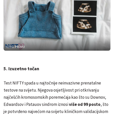
FOTO: PROMO
5. Izuzetno točan
Test NIFTY spada u najtočnije neinvazivne prenatalne
testove na svijetu. Njegova osjetljivost pri otkrivanju
najčešćih kromosomskih poremećaja kao što su Downov,
Edwardsov i Patauov sindrom iznosi
više od 99 posto
, što
je potvrđeno najvećom na svijetu kliničkom validacijskom