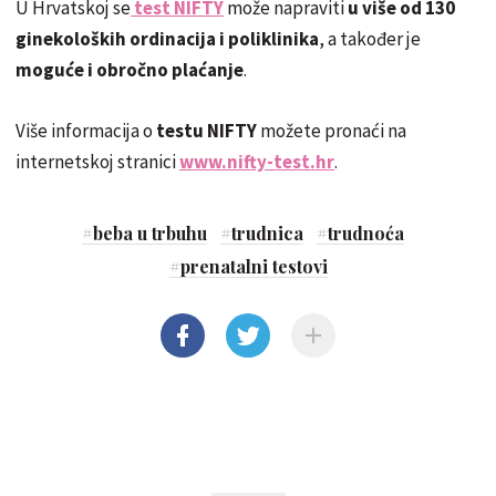
U Hrvatskoj se
test NIFTY
može napraviti
u više od 130
ginekoloških ordinacija i poliklinika
, a također je
moguće i obročno plaćanje
.
Više informacija o
testu NIFTY
možete pronaći na
internetskoj stranici
www.nifty-test.hr
.
#
beba u trbuhu
#
trudnica
#
trudnoća
#
prenatalni testovi