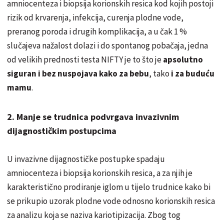
amniocenteza i biopsija korionskih resica kod kojih postoji
rizik od krvarenja, infekcija, curenja plodne vode,
preranog poroda i drugih komplikacija, a u čak 1 %
slučajeva nažalost dolazi i do spontanog pobačaja, jedna
od velikih prednosti testa NIFTY je to što je
apsolutno
siguran i bez nuspojava kako za bebu
, tako
i za buduću
mamu
.
2. Manje se trudnica podvrgava invazivnim
dijagnostičkim postupcima
U invazivne dijagnostičke postupke spadaju
amniocenteza i biopsija korionskih resica, a za njih je
karakteristično prodiranje iglom u tijelo trudnice kako bi
se prikupio uzorak plodne vode odnosno korionskih resica
za analizu koja se naziva kariotipizacija. Zbog tog