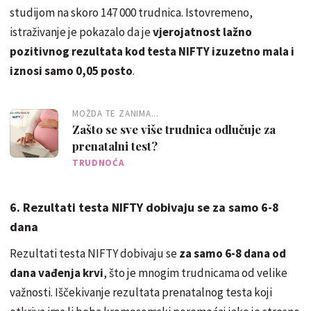
studijom na skoro 147 000 trudnica. Istovremeno,
istraživanje je pokazalo da je
vjerojatnost lažno
pozitivnog rezultata kod testa NIFTY izuzetno mala i
iznosi samo 0,05 posto
.
MOŽDA TE ZANIMA...
Zašto se sve više trudnica odlučuje za
prenatalni test?
TRUDNOĆA
6. Rezultati testa NIFTY dobivaju se za samo 6-8
dana
Rezultati testa NIFTY dobivaju se
za samo 6-8 dana od
dana vađenja krvi
, što je mnogim trudnicama od velike
važnosti. Iščekivanje rezultata prenatalnog testa koji