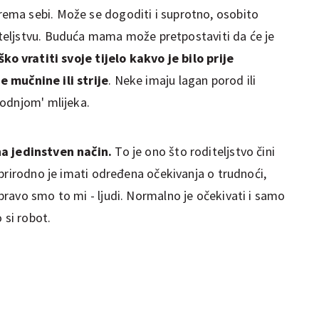
ma sebi. Može se dogoditi i suprotno, osobito
iteljstvu. Buduća mama može pretpostaviti da će je
ko vratiti svoje tijelo kakvo je bilo prije
e mučnine ili strije
. Neke imaju lagan porod ili
odnjom' mlijeka.
a jedinstven način.
To je ono što roditeljstvo čini
prirodno je imati određena očekivanja o trudnoći,
avo smo to mi - ljudi. Normalno je očekivati ​​i samo
 si robot.