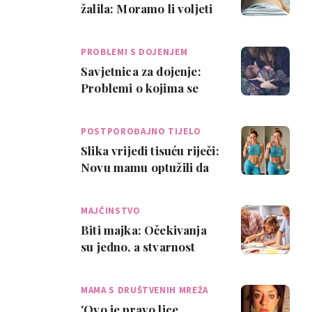
žalila: Moramo li voljeti
svaki dio trudnoće?
PROBLEMI S DOJENJEM
Savjetnica za dojenje:
Problemi o kojima se
rijetko govori
POSTPOROĐAJNO TIJELO
Slika vrijedi tisuću riječi:
Novu mamu optužili da
je 'retuširala' trbuh
nakon …
MAJČINSTVO
Biti majka: Očekivanja
su jedno, a stvarnost
potpuno drugo
MAMA S DRUŠTVENIH MREŽA
'Ovo je pravo lice