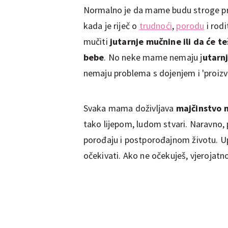
Normalno je da mame budu stroge pre
kada je riječ o
trudnoći
,
porodu
i rod
mučiti
jutarnje mučnine ili da će teš
bebe
. No neke mame nemaju j
utarnj
nemaju problema s dojenjem i 'proizv
Svaka mama doživljava
majčinstvo n
tako lijepom, ludom stvari. Naravno, 
porođaju i postporođajnom životu. Upr
očekivati. Ako ne očekuješ, vjerojatno