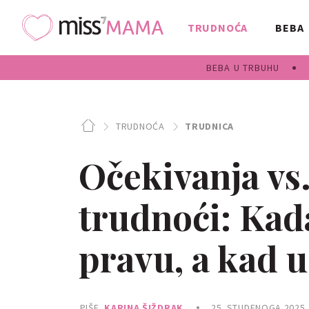
TRUDNOĆA
BEBA
BEBA U TRBUHU
TRUDNOĆA
TRUDNICA
Očekivanja vs.
trudnoći: Kad
pravu, a kad u
PIŠE
KARINA ŠIŽDRAK
25. STUDENOGA 2025.