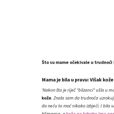
Što su mame očekivale u trudnoći i 
Mama je bila u pravu: Višak kože
'Nakon što je riječ "blizanci" ušla u
kože
. Znala sam da trudnoća uzrokuje
da neću to moć nikako izbjeći. I bila
blizanaca, a
koža na trbuhu ima one