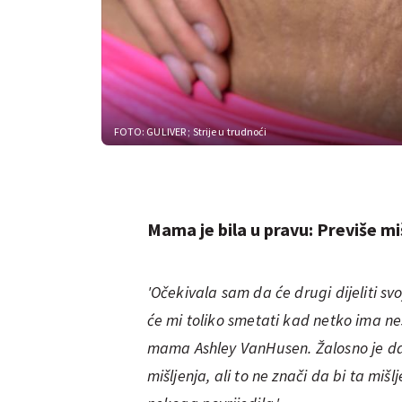
FOTO: GULIVER
; Strije u trudnoći
Mama je bila u pravu: Previše mi
'Očekivala sam da će drugi dijeliti sv
će mi toliko smetati kad netko ima n
mama Ashley VanHusen. Žalosno je da s
mišljenja, ali to ne znači da bi ta miš