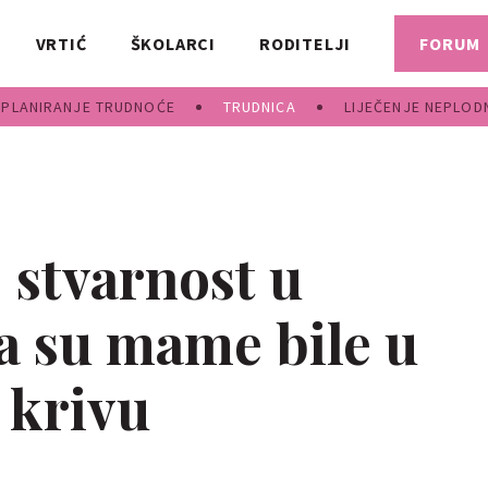
VRTIĆ
ŠKOLARCI
RODITELJI
FORUM
PLANIRANJE TRUDNOĆE
TRUDNICA
LIJEČENJE NEPLOD
 stvarnost u
a su mame bile u
 krivu