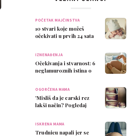
POČETAK MAJČINSTVA
10 stvari koje možeš
očekivati u prvih 24 sata
nakon poroda
IZNENAĐENJA
Očekivanja i stvarnost: 6
neglamuroznih istina o
trudnoći
OGORČENA MAMA
'Misliš da je carski rez
lakši način? Pogledaj
ove fotografije'
ISKRENA MAMA
Trudnicu napali jer se