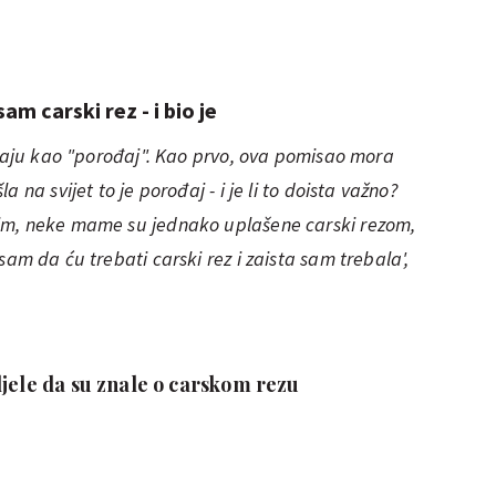
am carski rez - i bio je
avaju kao "porođaj". Kao prvo, ova pomisao mora
 na svijet to je porođaj - i je li to doista važno?
im, neke mame su jednako uplašene carski rezom,
sam da ću trebati carski rez i zaista sam trebala',
ljele da su znale o carskom rezu