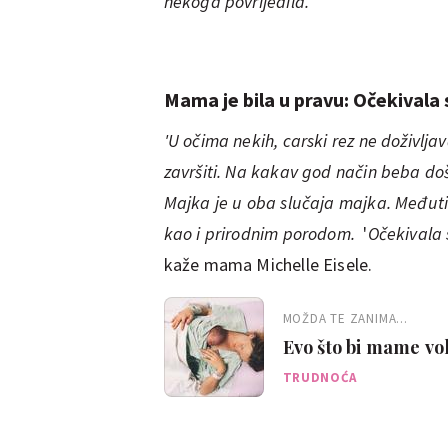
nekoga povrijedila.'
Mama je bila u pravu: Očekivala s
'U očima nekih, carski rez ne doživlj
završiti. Na kakav god način beba došla
Majka je u oba slučaja majka. Međut
kao i prirodnim porodom.
'
Očekivala 
kaže mama Michelle Eisele.
MOŽDA TE ZANIMA...
Evo što bi mame vo
TRUDNOĆA