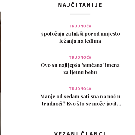
NAJČITANIJE
TRUDNOĆA
5 položaja za lakši porod umjesto
ležanja na leđima
TRUDNOĆA
Ovo su najljepša 'sunčana' imena
za ljetnu bebu
TRUDNOĆA
Manje od sedam sati sna na noć u
trudnoći? Evo što se može javiti
kao posljedic…
VEZANI ČLANCI