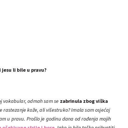
jesu li bile u pravu?
 moj vokabular, odmah sam se
zabrinula zbog viška
 rastezanje kože, ali višestruko? Imala sam osjećaj
 sam u pravu. Prošlo je godinu dana od rođenja mojih
 očekivane strije i bore
. Iako je bilo teško prihvatiti