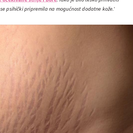
m se psihički pripremila na mogućnost dodatne kože.'